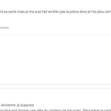
upéré sa carte mais je me suis fait arrêter pas la police donc je l’es plus c
arlsen
 ancienne, je suppose.
 ton titre doit donner une idée du contenu de ton sujet. "Récupérer la carte