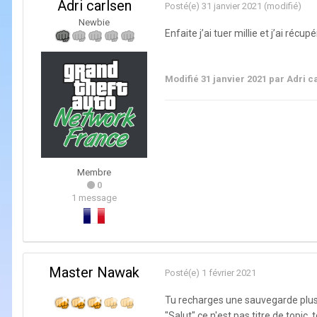
Adri carlsen
Posté(e)
31 janvier 2021
(modifié)
Newbie
Enfaite j’ai tuer millie et j’ai réc
Modifié
31 janvier 2021
par Adri c
Membre
0
1 message
Master Nawak
Posté(e)
1 février 2021
Tu recharges une sauvegarde plus
"Salut" ce n'est pas titre de topic,