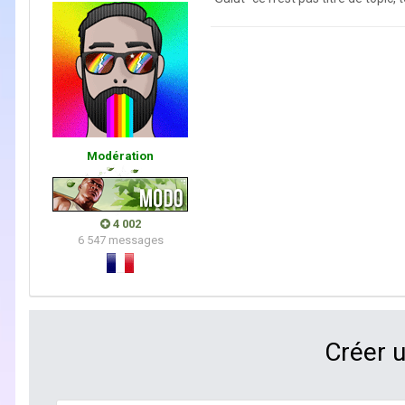
Modération
4 002
6 547 messages
Créer 