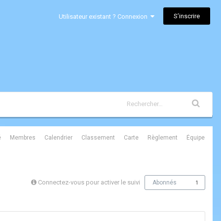
S’inscrire
Utilisateur existant ? Connexion
é
Membres
Calendrier
Classement
Carte
Règlement
Équipe
Connectez-vous pour activer le suivi
Abonnés
1