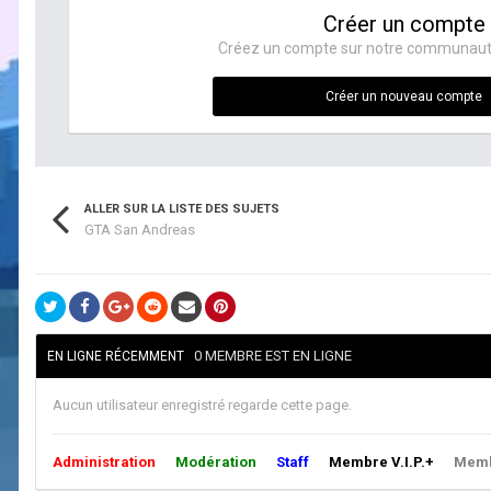
Créer un compte
Créez un compte sur notre communauté. 
Créer un nouveau compte
ALLER SUR LA LISTE DES SUJETS
GTA San Andreas
0 MEMBRE EST EN LIGNE
EN LIGNE RÉCEMMENT
Aucun utilisateur enregistré regarde cette page.
Administration
Modération
Staff
Membre V.I.P.+
Membr