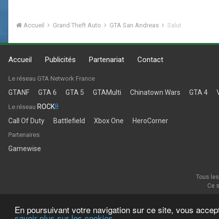
Accueil
Grand Theft Auto
GTA San Andreas
Salut
Accueil
Publicités
Partenariat
Contact
Le réseau GTA Network France
GTANF
GTA 6
GTA 5
GTAMulti
Chinatown Wars
GTA 4
ROCK
8
Le réseau
Call Of Duty
Battlefield
Xbox One
HeroCorner
Partenaires
Gamewise
Tous les
Ce s
En poursuivant votre navigation sur ce site, vous accep
savoir plus sur les cookies