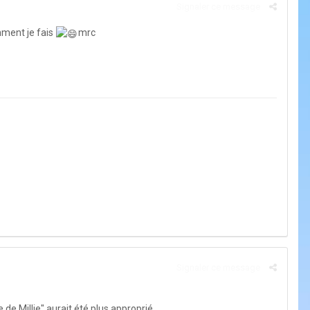
Signaler ce message
omment je fais
mrc
Signaler ce message
 de Millie" aurait été plus approprié.