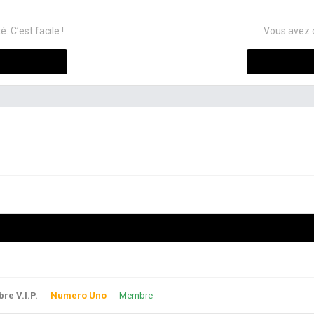
C’est facile !
Vous avez 
e V.I.P.
Numero Uno
Membre