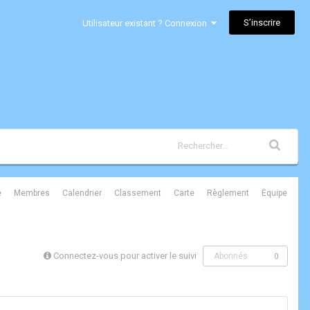
S’inscrire
Utilisateur existant ? Connexion
é
Membres
Calendrier
Classement
Carte
Règlement
Équipe
Connectez-vous pour activer le suivi
Abonnés
0