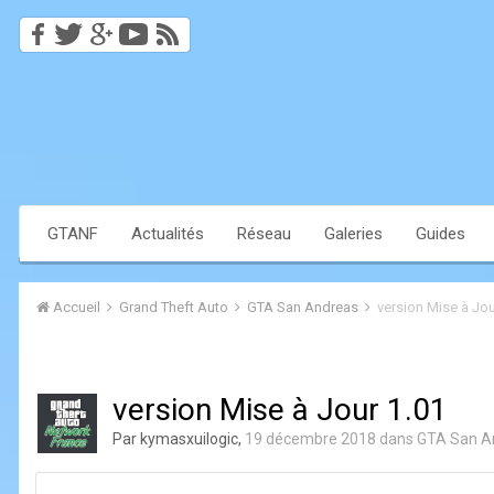
GTANF
Actualités
Réseau
Galeries
Guides
Accueil
Grand Theft Auto
GTA San Andreas
version Mise à Jou
version Mise à Jour 1.01
Par
kymasxuilogic
,
19 décembre 2018
dans
GTA San A