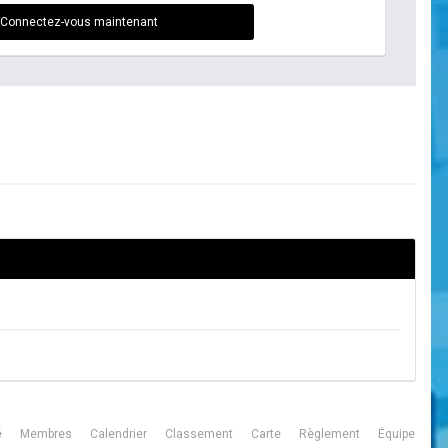
Connectez-vous maintenant
é
Membres
Calendrier
Classement
Carte
Règlement
Équipe