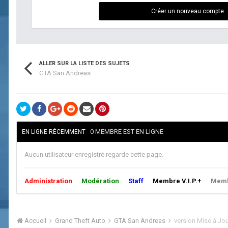
Créer un nouveau compte
ALLER SUR LA LISTE DES SUJETS
GTA San Andreas
0 MEMBRE EST EN LIGNE
EN LIGNE RÉCEMMENT
Aucun utilisateur enregistré regarde cette page.
Administration
Modération
Staff
Membre V.I.P.+
Membr
Accueil
Grand Theft Auto
GTA San Andreas
version Mise à Jou