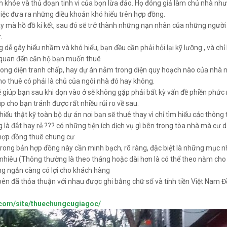
khóe và thủ đoạn tinh vi của bọn lừa đảo. Họ đóng giả làm chủ nhà nhưng
việc đưa ra những điều khoản khó hiểu trên hợp đồng.
 mà hồ đồ kí kết, sau đó sẽ trở thành những nạn nhân của những người “c
.
dễ gây hiểu nhầm và khó hiểu, bạn đều cần phải hỏi lại kỹ lưỡng , và ch
n quan đến căn hộ bạn muốn thuê
rong diện tranh chấp, hay dự án nằm trong diện quy hoạch nào của nhà 
cho thuê có phải là chủ của ngôi nhà đó hay không.
 giúp bạn sau khi dọn vào ở sẽ không gặp phải bất kỳ vấn đề phiền phức n
p cho bạn tránh được rất nhiều rủi ro về sau.
hiểu thật kỹ toàn bộ dự án nơi bạn sẽ thuê thay vì chỉ tìm hiểu các thông
 là đắt hay rẻ ??? có những tiện ích dịch vụ gì bên trong tòa nhà mà cư 
 hợp đồng thuê chung cư
 trong bản hợp đồng này cần minh bạch, rõ ràng, đặc biệt là những mục n
 nhiêu (Thông thường là theo tháng hoặc dài hơn là có thể theo năm cho
ng ngắn càng có lợi cho khách hàng
ên đã thỏa thuận với nhau được ghi bằng chữ số và tính tiền Việt Nam Đồ
e.com/site/thuechungcugiagoc/