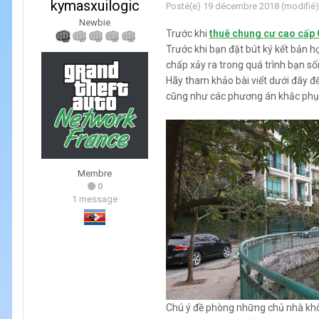
kymasxuilogic
Posté(e)
19 décembre 2018
(modifié)
Newbie
Trước khi
thuê chung cư cao cấp 
Trước khi bạn đặt bút ký kết bản 
chấp xảy ra trong quá trình bạn s
Hãy tham khảo bài viết dưới đây đ
cũng như các phương án khắc phục 
Membre
0
1 message
Chú ý đề phòng những chủ nhà khô