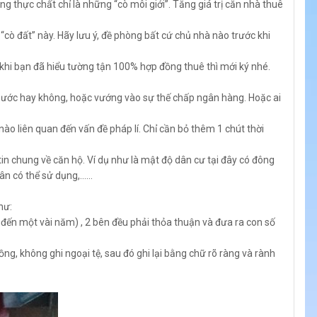
 thực chất chỉ là những “cò môi giới”. Tăng giá trị căn nhà thuê
ò đất” này. Hãy lưu ý, đề phòng bất cứ chủ nhà nào trước khi
ỉ khi bạn đã hiểu tường tận 100% hợp đồng thuê thì mới ký nhé.
nước hay không, hoặc vướng vào sự thế chấp ngân hàng. Hoặc ai
ào liên quan đến vấn đề pháp lí. Chỉ cần bỏ thêm 1 chút thời
 tin chung về căn hộ. Ví dụ như là mật độ dân cư tại đây có đông
dân có thể sử dụng,……
hư:
 đến một vài năm) , 2 bên đều phải thỏa thuận và đưa ra con số
ng, không ghi ngoại tệ, sau đó ghi lại bằng chữ rõ ràng và rành