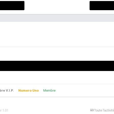
e V.I.P.
Numero Uno
Membre
r 1.01
Toute l’activit