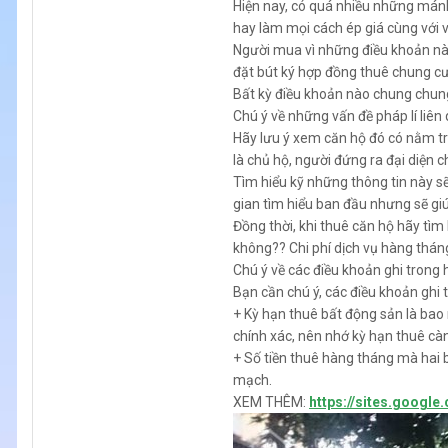
Hiện nay, có quá nhiều những mánh 
hay làm mọi cách ép giá cùng với 
Người mua vì những điều khoản này
đặt bút ký hợp đồng thuê chung cư
Bất kỳ điều khoản nào chung chung 
Chú ý về những vấn đề pháp lí liê
Hãy lưu ý xem căn hộ đó có nằm t
là chủ hộ, người đứng ra đại diện 
Tìm hiểu kỹ những thông tin này sẽ
gian tìm hiểu ban đầu nhưng sẽ giú
Đồng thời, khi thuê căn hộ hãy tìm 
không?? Chi phí dịch vụ hàng tháng
Chú ý về các điều khoản ghi trong
Bạn cần chú ý, các điều khoản ghi
+ Kỳ hạn thuê bất động sản là bao
chính xác, nên nhớ kỳ hạn thuê cà
+ Số tiền thuê hàng tháng mà hai b
mạch.
XEM THÊM:
https://sites.googl