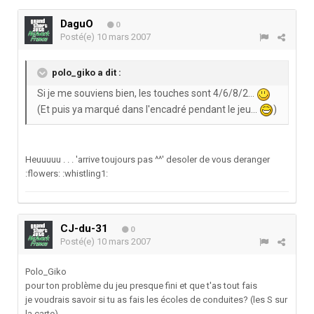
DaguO
0
Posté(e)
10 mars 2007
polo_giko a dit :
Si je me souviens bien, les touches sont 4/6/8/2...
(Et puis ya marqué dans l'encadré pendant le jeu...
)
Heuuuuu . . . 'arrive toujours pas ^^' desoler de vous deranger
:flowers: :whistling1:
CJ-du-31
0
Posté(e)
10 mars 2007
Polo_Giko
pour ton problème du jeu presque fini et que t'as tout fais
je voudrais savoir si tu as fais les écoles de conduites? (les S sur
la carte)