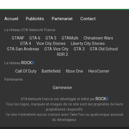
Accueil
Publicités
Partenariat
Contact
Le réseau GTA Network France
GTANF
GTA 6
GTA 5
GTAMulti
Chinatown Wars
GTA 4
Vice City Stories
Liberty City Stories
GTA San Andreas
GTA Vice City
GTA 3
GTA Old School
RDR 2
ROCK
8
Le réseau
Call Of Duty
Battlefield
Xbox One
HeroCorner
Partenaires
Gamewise
ROCK
8
GTA Network France est développé et édité par
Tous les logos, marques et images de ce site sont les propriétés de leurs
propriétaires respectifs.
Ce site n'entretient aucun contact avec Take-Two ou quelconque associé
du développeur.