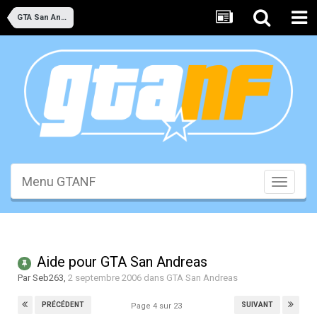
GTA San Andreas
Menu GTANF
Toggle
navigati
Aide pour GTA San Andreas
Par
Seb263
,
2 septembre 2006
dans
GTA San Andreas
PRÉCÉDENT
SUIVANT
Page 4 sur 23