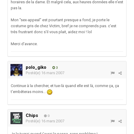
horaires de la dame. Et malgré cela, aux heures données elle n'est
pas la.
Mon "sex-appeal" est pourtant presque a fond, je porte le
costume gris de chez Victim, bref je ne comprends pas. c'est
trés frustrant donc s'il vous plait, aidez moi ! lol
Merci d'avance.
polo_giko
3
Posté(e)
16 mars 2007
Continue à la chercher, et tue-là quand elle est là, comme ça, ça
t'embêteras moins...
Chips
0
Posté(e)
16 mars 2007
Je la tuerai quand j'aurai le passe, sans probléme !