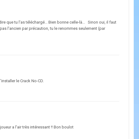
e que tu l'as téléchargé... Bien bonne celle-là... Sinon oui, il faut
pas l'ancien par précaution, tu le renommes seulement (par
'installer le Crack No-CD.
oueur a l'air très intéressant !! Bon boulot