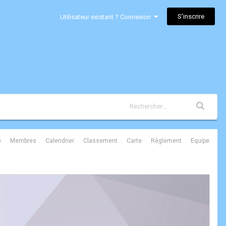
S’inscrire
Utilisateur existant ? Connexion
é
Membres
Calendrier
Classement
Carte
Règlement
Équipe