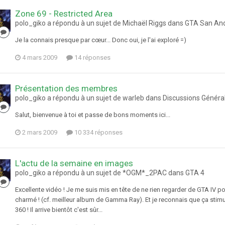
Zone 69 - Restricted Area
polo_giko a répondu à un sujet de Michaël Riggs dans
GTA San An
Je la connais presque par cœur... Donc oui, je l'ai exploré =)
4 mars 2009
14 réponses
Présentation des membres
polo_giko a répondu à un sujet de warleb dans
Discussions Généra
Salut, bienvenue à toi et passe de bons moments ici...
2 mars 2009
10 334 réponses
L'actu de la semaine en images
polo_giko a répondu à un sujet de *OGM*_2PAC dans
GTA 4
Excellente vidéo ! Je me suis mis en tête de ne rien regarder de GTA IV 
charmé ! (cf. meilleur album de Gamma Ray). Et je reconnais que ça stimu
360 ! Il arrive bientôt c'est sûr...