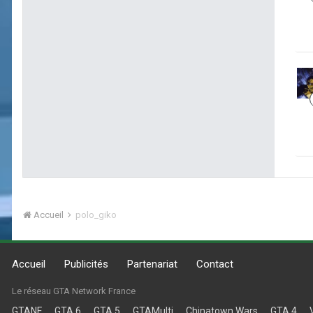
Accueil
polo_giko
Accueil
Publicités
Partenariat
Contact
Le réseau GTA Network France
GTANF
GTA 6
GTA 5
GTAMulti
Chinatown Wars
GTA 4