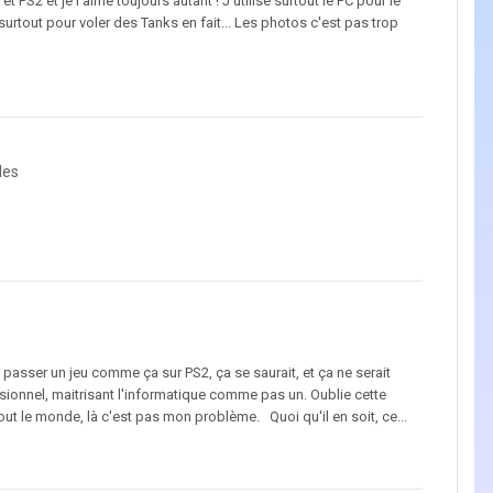
t PS2 et je l'aime toujours autant ! J'utilise surtout le PC pour le
surtout pour voler des Tanks en fait... Les photos c'est pas trop
les
e passer un jeu comme ça sur PS2, ça se saurait, et ça ne serait
essionnel, maitrisant l'informatique comme pas un. Oublie cette
 tout le monde, là c'est pas mon problème. Quoi qu'il en soit, ce...