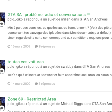
GTA SA : problème radio et conversations !!!
polo_giko a répondu à un sujet de millen dans
GTA San Andreas
Mis à part ces sons, est-ce que les autres fonctionnent ? (Voix des piéton
conservant tes sauvegardes (placées dans Mes documents par défaut) et r
sinon regarde si ta carte son correspond aux conditions requises pour le
16 mars 2009
8 réponses
toutes ces voitures
polo_giko a répondu à un sujet de swabby dans
GTA San Andreas
Tu n'as qu'à utiliser Car Spawner et faire apparaître une Euros, ou sinon 
14 mars 2009
3 réponses
Zone 69 - Restricted Area
polo_giko a répondu à un sujet de Michaël Riggs dans
GTA San An