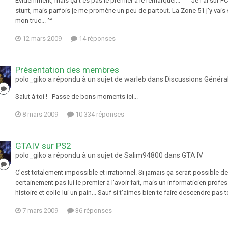
Évidemment, mais ça t'es pas le premier à le remarquer... ^^ Je l'ai sur PC e
stunt, mais parfois je me promène un peu de partout. La Zone 51 j'y vais 
mon truc... ^^
12 mars 2009
14 réponses
Présentation des membres
polo_giko a répondu à un sujet de warleb dans
Discussions Généra
Salut à toi ! Passe de bons moments ici...
8 mars 2009
10 334 réponses
GTAIV sur PS2
polo_giko a répondu à un sujet de Salim94800 dans
GTA IV
C'est totalement impossible et irrationnel. Si jamais ça serait possible d
certainement pas lui le premier à l'avoir fait, mais un informaticien prof
histoire et colle-lui un pain... Sauf si t'aimes bien te faire descendre pas
7 mars 2009
36 réponses