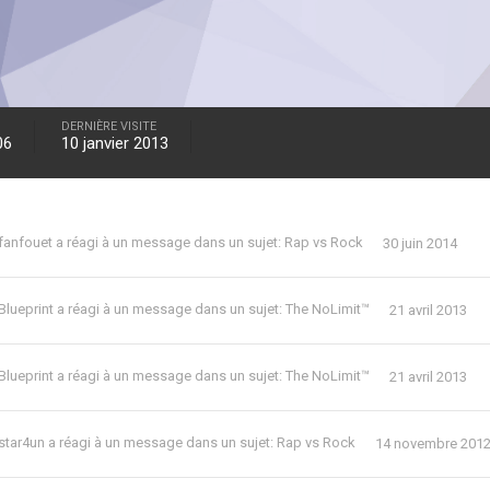
DERNIÈRE VISITE
06
10 janvier 2013
fanfouet
a réagi à un message dans un sujet:
Rap vs Rock
30 juin 2014
Blueprint
a réagi à un message dans un sujet:
The NoLimit™
21 avril 2013
Blueprint
a réagi à un message dans un sujet:
The NoLimit™
21 avril 2013
star4un
a réagi à un message dans un sujet:
Rap vs Rock
14 novembre 201