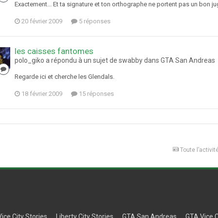
Exactement... Et ta signature et ton orthographe ne portent pas un bon ju
20 février 2009
5 réponses
les caisses fantomes
polo_giko a répondu à un sujet de swabby dans
GTA San Andreas
Regarde ici et cherche les Glendals.
18 février 2009
15 réponses
Toute l’activit
Vice City Stories
Liberty City Stories
GTA San Andreas
GTA Vice C