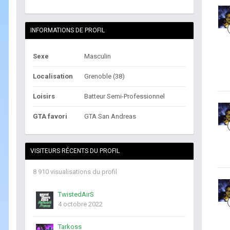
INFORMATIONS DE PROFIL
Sexe
Masculin
Localisation
Grenoble (38)
Loisirs
Batteur Semi-Professionnel
GTA favori
GTA San Andreas
VISITEURS RÉCENTS DU PROFIL
8 910 visualisations du profil
TwistedAirS
4 octobre 2022
Tarkoss