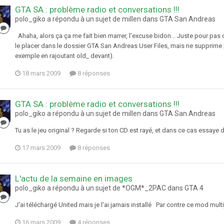
GTA SA : problème radio et conversations !!!
polo_giko a répondu à un sujet de millen dans
GTA San Andreas
Ahaha, alors ça ça me fait bien marrer, l'excuse bidon... Juste pour pas dir
le placer dans le dossier GTA San Andreas User Files, mais ne supprime 
exemple en rajoutant old_ devant).
18 mars 2009
8 réponses
GTA SA : problème radio et conversations !!!
polo_giko a répondu à un sujet de millen dans
GTA San Andreas
Tu as le jeu original ? Regarde si ton CD est rayé, et dans ce cas essaye d
17 mars 2009
8 réponses
L'actu de la semaine en images
polo_giko a répondu à un sujet de *OGM*_2PAC dans
GTA 4
J'ai téléchargé United mais je l'ai jamais installé Par contre ce mod multij
16 mars 2009
4 réponses