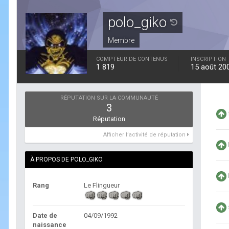
polo_giko
Membre
COMPTEUR DE CONTENUS
INSCRIPTION
1 819
15 août 20
RÉPUTATION SUR LA COMMUNAUTÉ
3
Réputation
Afficher l’activité de réputation
À PROPOS DE POLO_GIKO
Rang
Le Flingueur
Date de
04/09/1992
naissance