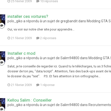
25 février 2009
10 réponses
installer ces voitures?
polo_giko a répondu à un sujet de gregbandit dans
Modding GTA S
Oui, va voir sur notre cher site pour apprendre...
21 février 2009
2 réponses
Installer c mod
polo_giko a répondu à un sujet de Salim94800 dans
Modding GTA 
Salut, je te conseille de regarder ici. Quand tu le télécharges, tu as 3 f
dossier de ton jeu, "data/script". Attention, fais des back-ups avant de 
le dossier du jeu "text". P.S. Et fais attention à ton orthographe...
21 février 2009
1 réponse
Kellou Salim : Conseiller
polo_giko a répondu à un sujet de Salim94800 dans
Recrutements :