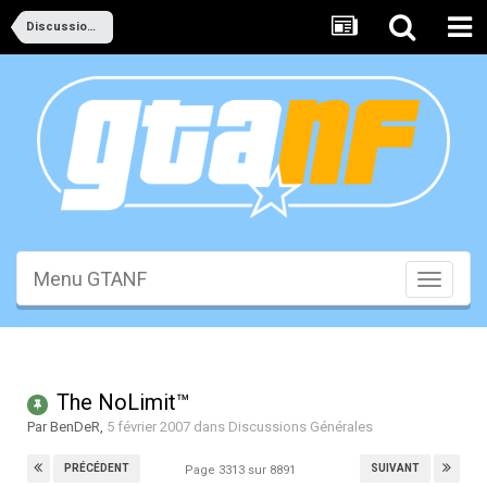
Discussions Générales
Menu GTANF
Toggle
navigati
The NoLimit™
Par
BenDeR
,
5 février 2007
dans
Discussions Générales
PRÉCÉDENT
SUIVANT
Page 3313 sur 8891