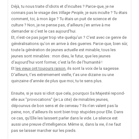
Déjà, tu nous traite d'idiots et d'incultes ? Parce-que, je ne
connais pas le visage des
Village People
, je suis inculte ? Tu étais
comment, toi, à mon âge ? Tu étais un puit de science et de
culture ? Non, je ne pense pas, d'ailleurs j'en arrive à me
demander si c'est le cas aujourd'hui.
Et, n'est-ce pas juger trop vite quelqu'un ? C'est avec ce genre de
généralisations qu'on en arrive à des guerres. Parce-que, bien sûr,
toute la génération de jeunes actuelle est minable, tous les
jeunes sont minables : mon dieu, le futur, que les jeunes
d'aujourd'hui vont former, c'est la fin de l'humanité !
Et
les vieux ont toujours raison
, ils sont la voix de la sagesse.
D'ailleurs, t'es extremement vieille, t'as une dizaine ou une
quinzaine d'année de plus que moi, tu te sens plus.
Ensuite, si je suis si idiot que cela, pourquoi Sa Majesté repond-
elle aux "provocations" (je La cite) de minables jeunes,
dépourvus de bon sens et de cerveau ? Ils n'en valent pas la
peine, non, d'ailleurs ils sont bien trop stupides pour Elle. Dans
ce cas, qu'Elle les laissent parler dans le vide. Le silence est
aussi une preuve d'intelligence. Même si, dans la vie, il ne faut
pas se laisser marcher sur les pieds.