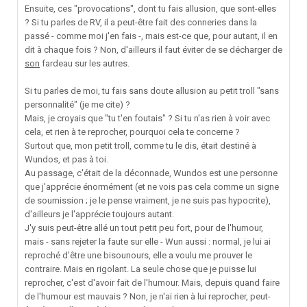
Ensuite, ces "provocations", dont tu fais allusion, que sont-elles
? Si tu parles de RV, il a peut-être fait des conneries dans la
passé - comme moi j'en fais -, mais est-ce que, pour autant, il en
dit à chaque fois ? Non, d'ailleurs il faut éviter de se décharger de
son
fardeau sur les autres.
Si tu parles de moi, tu fais sans doute allusion au petit troll "sans
personnalité" (je me cite) ?
Mais, je croyais que "tu t'en foutais" ? Si tu n'as rien à voir avec
cela, et rien à te reprocher, pourquoi cela te concerne ?
Surtout que, mon petit troll, comme tu le dis, était destiné à
Wundos, et pas à toi.
Au passage, c'était de la déconnade, Wundos est une personne
que j'apprécie énormément (et ne vois pas cela comme un signe
de soumission ; je le pense vraiment, je ne suis pas hypocrite),
d'ailleurs je l'apprécie toujours autant.
J'y suis peut-être allé un tout petit peu fort, pour de l'humour,
mais - sans rejeter la faute sur elle - Wun aussi : normal, je lui ai
reproché d'être une bisounours, elle a voulu me prouver le
contraire. Mais en rigolant. La seule chose que je puisse lui
reprocher, c'est d'avoir fait de l'humour. Mais, depuis quand faire
de l'humour est mauvais ? Non, je n'ai rien à lui reprocher, peut-