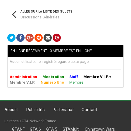
ALLER SUR LA LISTE DES SUJETS
Discussions Générales
0 MEMBRE EST EN LIGNE
EN LIGNE RÉCEMMENT
Aucun utilisateur enregistré regarde cette page.
Administration
Modération
Staff
Membre V.I.P.+
Membre V.I.P.
Numero Uno
Membre
Accueil
Publicités
Partenariat
Contact
Le réseau GTA Network France
GTANF
GTA 6
GTA 5
GTAMulti
Chinatown Wars