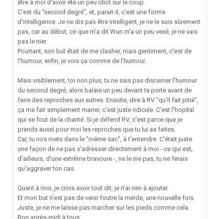
être à moi d'avoir été un peu idiot sur le coup.
C'est du "second degré", et, parait-il, c'est une forme
d'intelligence. Je ne dis pas être intelligent, je ne le suis sûrement
pas, car au début, ce que m'a dit Wun m'a un peu vexé, je ne vais
pas le nier.
Pourtant, son but était de me clasher, mais gentiment, c'est de
l'humour, enfin, je vois ça comme de l'humour.
Mais visiblement, toi non plus, tu ne sais pas discerner l'humour
du second degré, alors balaie un peu devant ta porte avant de
faire des reproches aux autres. Ensuite, dire à RV "qu'il fait pitié",
ça me fait simplement marrer, c'est juste ridicule. C'est l'hopital
qui se fout de la charité. Si je défend RV, c'est parce-que je
prends aussi pour moi les reproches que tu lui as faites.
Car, tu nos mets dans le "même sac", à t'entendre. C'était juste
une façon de ne pas s'adresser directement à moi - ce qui est,
d'ailleurs, d'une extrême bravoure -, ne le nie pas, tu ne ferais
qu'aggraver ton cas.
Quant à moi, je crois avoir tout dit, je n'ai rien à ajouter.
Et mon but n'est pas de venir foutre la merde, une nouvelle fois.
Juste, je ne me laisse pas marcher sur les pieds comme cela.
Bon après-midi à tous.