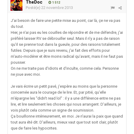
TheDoc
1 512
Posté(e)
22 novembre 2013
J'ai besoin de faire une petite mise au point, car là, çe ne va pas
du tout.
Hier, je n'ai pas eu les couilles de répondre et de me défendre, j'ai
préféré laisser RV se débrouiller seul. Mais il n'y a pas de raison
qu'il se prenne tout dans la gueule, pour des raisons totalement
futiles. Depuis que je suis revenu, j'ai fait des efforts pour
m'auto-modérer et être moins radical qu'avant, mais il ne faut pas
pousser.
On ne me traite pas d'idiots et d'inculte, comme cela. Personne
ne joue avec moi.
Je vais écrire un petit pavé, j'espère au moins que la personne
concernée aura le courage de le lire. Et, par pitié, qu'elle
m'épargne les "didn't read lol" : il y a une différence entre ne pas
lire, et lire seulement les choses qui nous arrangent. D'ailleurs, je
vois plutôt cela comme un signe de soumission.
Ça bouillonne intérieurement, en moi. Je n'aurai la paix que quand
tout aura été dit. D'ailleurs, mieux vaut que tout soit clair, plutôt
que de faire les hypocrites.