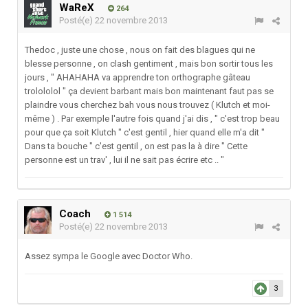
WaReX
264
Posté(e)
22 novembre 2013
Thedoc , juste une chose , nous on fait des blagues qui ne
blesse personne , on clash gentiment , mais bon sortir tous les
jours , " AHAHAHA va apprendre ton orthographe gâteau
trolololol " ça devient barbant mais bon maintenant faut pas se
plaindre vous cherchez bah vous nous trouvez ( Klutch et moi-
même ) . Par exemple l'autre fois quand j'ai dis , " c'est trop beau
pour que ça soit Klutch " c'est gentil , hier quand elle m'a dit "
Dans ta bouche " c'est gentil , on est pas la à dire " Cette
personne est un trav' , lui il ne sait pas écrire etc .. "
Coach
1 514
Posté(e)
22 novembre 2013
Assez sympa le Google avec Doctor Who.
3