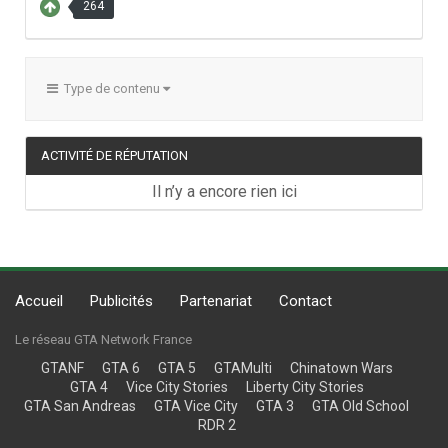
264
Type de contenu
ACTIVITÉ DE RÉPUTATION
Il n’y a encore rien ici
Accueil
Publicités
Partenariat
Contact
Le réseau GTA Network France
GTANF
GTA 6
GTA 5
GTAMulti
Chinatown Wars
GTA 4
Vice City Stories
Liberty City Stories
GTA San Andreas
GTA Vice City
GTA 3
GTA Old School
RDR 2