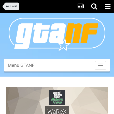
Accueil
Menu GTANF
Toggle
navigati
WaReX