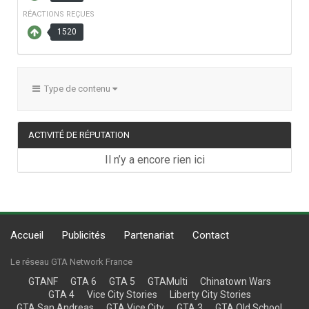
RÉACTIONS REÇUES
1520
Type de contenu
ACTIVITÉ DE RÉPUTATION
Il n’y a encore rien ici
Accueil
Publicités
Partenariat
Contact
Le réseau GTA Network France
GTANF
GTA 6
GTA 5
GTAMulti
Chinatown Wars
GTA 4
Vice City Stories
Liberty City Stories
GTA San Andreas
GTA Vice City
GTA 3
GTA Old School