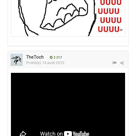
TheToch
2 217
Posté(e)
14 août 2013