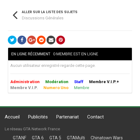
ALLER SUR LA LISTE DES SUJETS
Discussions Générales
0 MEMBRE EST EN LIGNE
EN LIGNE RÉCEMMENT
Aucun utilisateur enregistré regarde cette page.
Administration
Modération
Staff
Membre V.I.P.+
Membre V.I.P.
Numero Uno
Membre
Accueil
Publicités
Partenariat
Contact
Le réseau GTA Network France
GTANF
GTA 6
GTA 5
GTAMulti
Chinatown Wars