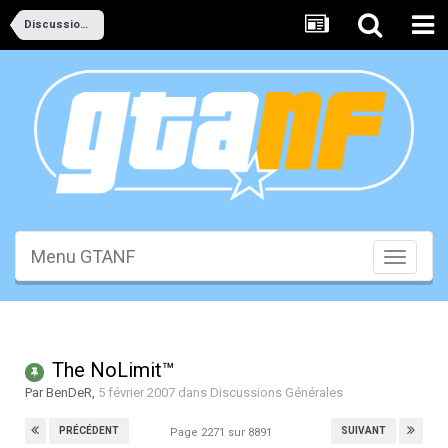
Discussions Générales
Menu GTANF
Toggle
navigati
The NoLimit™
Par
BenDeR
,
5 février 2007
dans
Discussions Générales
PRÉCÉDENT
SUIVANT
Page 2271 sur 8891