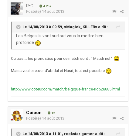
R•G
4 252
Posté(e)
14 août 2013
Le 14/08/2013 à 09:59, xMagick_KILLERx a dit :
Les Belges ils vont surtout vous la mettre bien
profonde
Ou pas ... les pronostics pour ce match sont : " Match nul "
Mais avec le retour d'abidal et Nasri, tout est possible
http://www.coteur.com/match/belgique-france-rid528885.html
Coicon
12
Posté(e)
14 août 2013
Le 14/08/2013 à 11:01, rockstar gamer a dit :