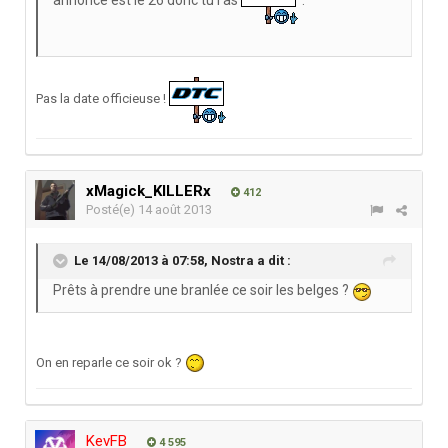
annoncé est le 26 donc tu l'as
.
Pas la date officieuse !
xMagick_KILLERx
412
Posté(e)
14 août 2013
Le 14/08/2013 à 07:58, Nostra a dit :
Prêts à prendre une branlée ce soir les belges ?
On en reparle ce soir ok ?
KevFB
4 595