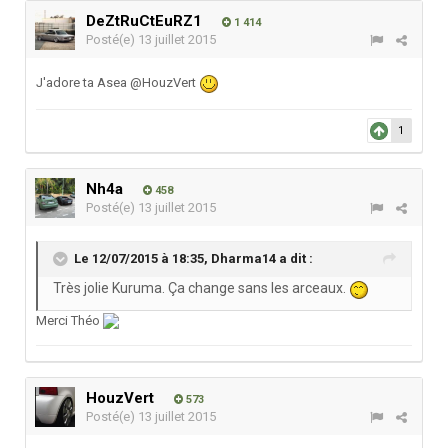
DeZtRuCtEuRZ1
1 414
Posté(e)
13 juillet 2015
J'adore ta Asea @HouzVert
1
Nh4a
458
Posté(e)
13 juillet 2015
Le 12/07/2015 à 18:35, Dharma14 a dit :
Très jolie Kuruma. Ça change sans les arceaux.
Merci Théo
HouzVert
573
Posté(e)
13 juillet 2015