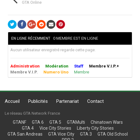
GTA Online
0 MEMBRE EST EN LIGNE
EN LIGNE RÉCEMMENT
Aucun utilisateur enregistré regarde cette page.
Administration
Modération
Staff
Membre V.I.P.+
Membre V.I.P.
Numero Uno
Membre
Accueil
Publicités
Partenariat
Contact
Le réseau GTA Network France
GTANF
GTA 6
GTA 5
GTAMulti
Chinatown Wars
GTA 4
Vice City Stories
Liberty City Stories
GTA San Andreas
GTA Vice City
GTA 3
GTA Old School
RDR 2