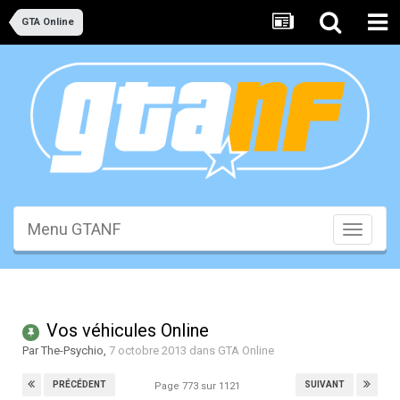
GTA Online
Menu GTANF
Toggle
navigati
Vos véhicules Online
Par
The-Psychio
,
7 octobre 2013
dans
GTA Online
PRÉCÉDENT
SUIVANT
Page 773 sur 1121