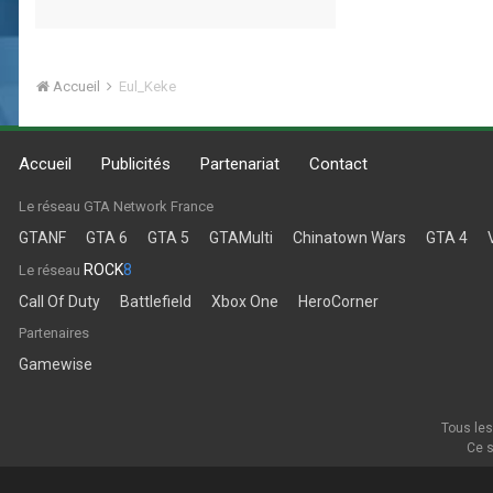
Accueil
Eul_Keke
Accueil
Publicités
Partenariat
Contact
Le réseau GTA Network France
GTANF
GTA 6
GTA 5
GTAMulti
Chinatown Wars
GTA 4
ROCK
8
Le réseau
Call Of Duty
Battlefield
Xbox One
HeroCorner
Partenaires
Gamewise
Tous les
Ce s