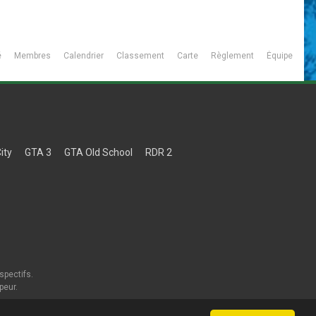
é
Membres
Calendrier
Classement
Carte
Règlement
Équipe
ity
GTA 3
GTA Old School
RDR 2
spectifs.
peur.