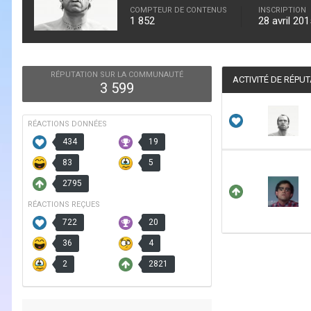
COMPTEUR DE CONTENUS
INSCRIPTION
1 852
28 avril 201
RÉPUTATION SUR LA COMMUNAUTÉ
ACTIVITÉ DE RÉPU
3 599
RÉACTIONS DONNÉES
434
19
83
5
2795
RÉACTIONS REÇUES
722
20
36
4
2
2821