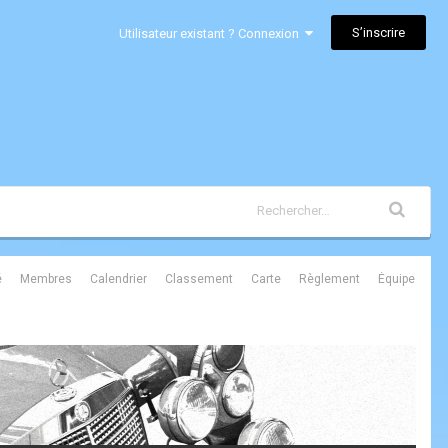
S’inscrire
Utilisateur existant ? Connexion
é
Membres
Calendrier
Classement
Carte
Règlement
Équipe