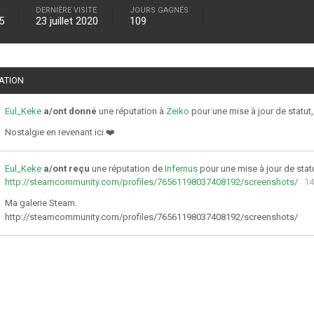
DERNIÈRE VISITE
JOURS GAGNÉS
5
23 juillet 2020
109
TATION
Eul_Keke
a/ont donné
une réputation à
Zeiko
pour une mise à jour de statut
Nostalgie en revenant ici ❤️
Eul_Keke
a/ont reçu
une réputation de
Infernus
pour une mise à jour de stat
http://steamcommunity.com/profiles/76561198037408192/screenshots/
14
Ma galerie Steam.
http://steamcommunity.com/profiles/76561198037408192/screenshots/