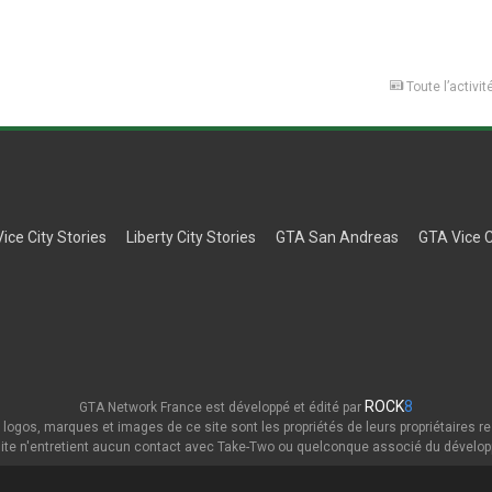
Toute l’activit
Vice City Stories
Liberty City Stories
GTA San Andreas
GTA Vice C
ROCK
8
GTA Network France est développé et édité par
 logos, marques et images de ce site sont les propriétés de leurs propriétaires re
ite n'entretient aucun contact avec Take-Two ou quelconque associé du dévelop
Thème
Politique de confidentialité