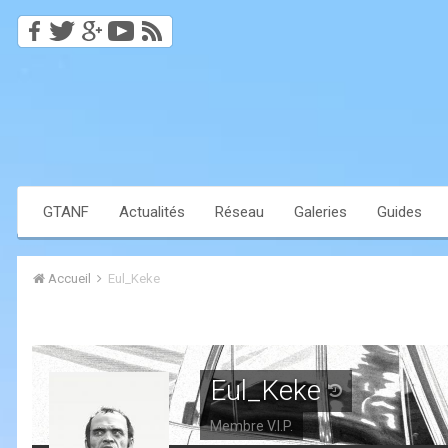
GTANF
Actualités
Réseau
Galeries
Guides
Accueil
Eul_Keke
Eul_Keke
Membre V.I.P.