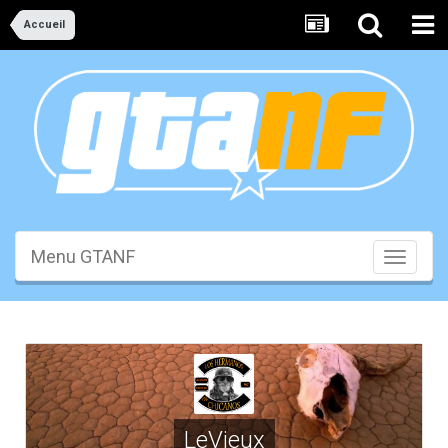
Accueil
Menu GTANF
Toggle
navigati
LeVieux