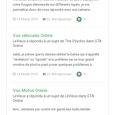
votre fougue démesurée sur différents sujets, je me
permettrai donc de vous répondre avec une certaine...
14 février 2016
22 404 réponses
4
Vos véhicules Online
LeVieux a répondu à un sujet de The-Psychio dans
GTA
Online
salut, je pense que tu devrais utiliser la balise qui s'appelle
"révélation" ou "spoiler" si tu préfères car un trop grand
nombre de photos peut poser quelques problèmes à...
14 février 2016
22 404 réponses
3
Vos Motos Online
LeVieux a répondu à un sujet de LeVieux dans
GTA
Online
Non, certaines par contre ont gardé leur bulle teintée .