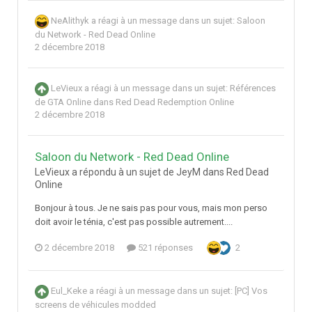
NeAlithyk
a réagi à un message dans un sujet:
Saloon
du Network - Red Dead Online
2 décembre 2018
LeVieux
a réagi à un message dans un sujet:
Références
de GTA Online dans Red Dead Redemption Online
2 décembre 2018
Saloon du Network - Red Dead Online
LeVieux a répondu à un sujet de JeyM dans
Red Dead
Online
Bonjour à tous. Je ne sais pas pour vous, mais mon perso
doit avoir le ténia, c'est pas possible autrement....
2 décembre 2018
521 réponses
2
Eul_Keke
a réagi à un message dans un sujet:
[PC] Vos
screens de véhicules modded