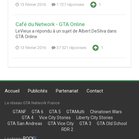
13 février 2016
1 727 réponses
1
Café du Network - GTA Online
LeVieux a répondu à un sujet de Albert.DeSilva dans
GTA Online
13 février 2016
37 521 réponses
1
Accueil
Publicités
Partenariat
Contact
Le réseau GTA Network France
GTANF
GTA 6
GTA 5
GTAMulti
Chinatown Wars
GTA 4
Vice City Stories
Liberty City Stories
GTA San Andreas
GTA Vice City
GTA 3
GTA Old School
RDR 2
ROCK
8
Le réseau