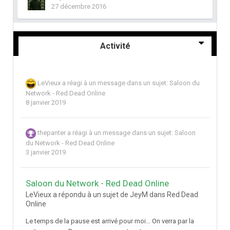
27 décembre 2016
Activité
LeVieux
a réagi à un message dans un sujet:
Saloon du
Network - Red Dead Online
8 janvier 2019
thepanter
a réagi à un message dans un sujet:
Saloon
du Network - Red Dead Online
3 janvier 2019
Saloon du Network - Red Dead Online
LeVieux a répondu à un sujet de JeyM dans
Red Dead
Online
Le temps de la pause est arrivé pour moi... On verra par la