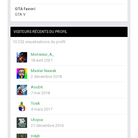
GTA favori
GTA V
VISITEURS RÉCENTS DU PROFIL
10 252 visualisations du profil
Monsieur_A_
18 avril 2021
Master Nawak
2 décembre 2018
Aoubit
7 mai 2018
Toxik
4 mars 2017
Utopia
27 décembre 2016
H4yK