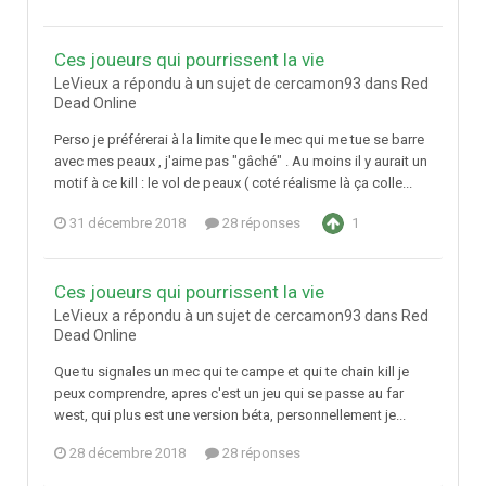
Ces joueurs qui pourrissent la vie
LeVieux a répondu à un sujet de cercamon93 dans
Red
Dead Online
Perso je préférerai à la limite que le mec qui me tue se barre
avec mes peaux , j'aime pas "gâché" . Au moins il y aurait un
motif à ce kill : le vol de peaux ( coté réalisme là ça colle...
31 décembre 2018
28 réponses
1
Ces joueurs qui pourrissent la vie
LeVieux a répondu à un sujet de cercamon93 dans
Red
Dead Online
Que tu signales un mec qui te campe et qui te chain kill je
peux comprendre, apres c'est un jeu qui se passe au far
west, qui plus est une version béta, personnellement je...
28 décembre 2018
28 réponses