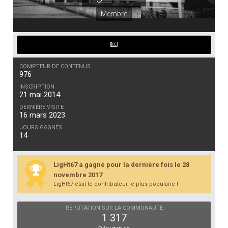
Membre
COMPTEUR DE CONTENUS
976
INSCRIPTION
21 mai 2014
DERNIÈRE VISITE
16 mars 2023
JOURS GAGNÉS
14
LigHt67 a gagné pour la dernière fois le 28
novembre 2017
LigHt67 était le contributeur le plus populaire !
RÉPUTATION SUR LA COMMUNAUTÉ
1 317