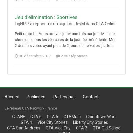
Jeu d'élimination : Sportives
LigHt67 a répondu à un sujet de JeyM dans
GTA Online
Petit rappel : - Vous pouvez jouer une fois par jour. Mais ne
choisissez pas les véhicules de la journée précédente. Mes
2 derniers votes ayant plus de 2 jours d'intervalles, j'ai le...
30 décembre 2017
2 807 réponses
Accueil
Publicités
Partenariat
Contact
Le réseau GTA Network France
GTANF
GTA 6
GTA 5
GTAMulti
Chinatown Wars
GTA 4
Vice City Stories
Liberty City Stories
GTA San Andreas
GTA Vice City
GTA 3
GTA Old School