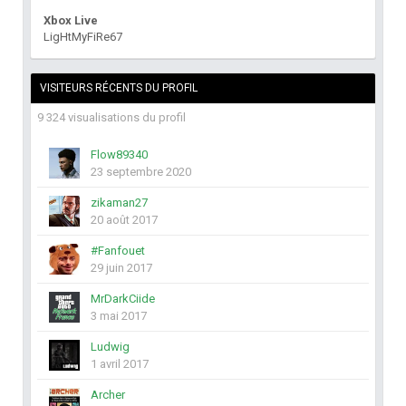
Xbox Live
LigHtMyFiRe67
VISITEURS RÉCENTS DU PROFIL
9 324 visualisations du profil
Flow89340
23 septembre 2020
zikaman27
20 août 2017
#Fanfouet
29 juin 2017
MrDarkCiide
3 mai 2017
Ludwig
1 avril 2017
Archer