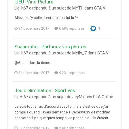
[JEU] Vine-Picture
LigHt67 a répondu à un sujet de MYTH dans
GTA V
Allez je m'y colle, il est facile celui-là ^^
31 décembre 2017
6 695 réponses
1
Snapmatic - Partagez vos photos
LigHt67 a répondu à un sujet de Mcfly_7 dans
GTA V
@Art J'adore la 6ème
31 décembre 2017
9 231 réponses
Jeu d'élimination : Sportives
LigHt67 a répondu à un sujet de JeyM dans
GTA Online
Je suis tout à fait d'accord avec toi mais c'est ce que j'ai
compris quand j'avais demandé à CeCe39039 de modifier
ses votes il y a quelques temps. Je pensais qu'ils étaient...
31 décembre 2017
2 807 réponses