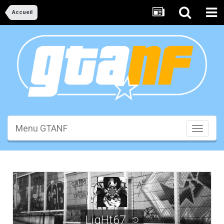
Accueil
Menu GTANF
Toggle
navigati
LigHt67