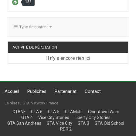
156
Type de contenu
ACTIVITÉ DE RÉPUTATION
Il n’y a encore rien ici
Accueil
Publicités
Partenariat
Contact
Le réseau GTA Network France
GTANF
GTA 6
GTA 5
GTAMulti
Chinatown Wars
GTA 4
Vice City Stories
Liberty City Stories
GTA San Andreas
GTA Vice City
GTA 3
GTA Old School
RDR 2