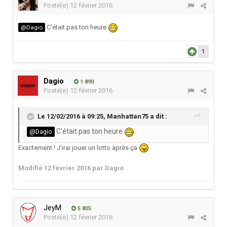
Posté(e)
12 février 2016
C'était pas ton heure
@Dagio
1
Dagio
1 890
Posté(e)
12 février 2016
Le 12/02/2016 à 09:25,
Manhattan75
a dit :
C'était pas ton heure
@Dagio
Exactement ! J'irai jouer un lotto après ça
Modifié
12 février 2016
par Dagio
JeyM
5 835
Posté(e)
12 février 2016