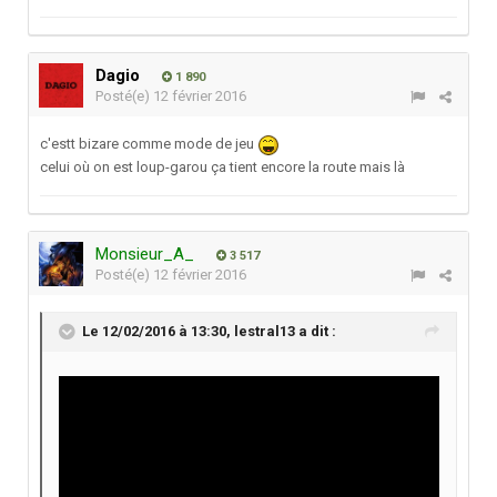
Dagio
1 890
Posté(e)
12 février 2016
c'estt bizare comme mode de jeu
celui où on est loup-garou ça tient encore la route mais là
Monsieur_A_
3 517
Posté(e)
12 février 2016
Le 12/02/2016 à 13:30,
lestral13
a dit :