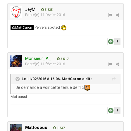
JeyM
5 835
Posté(e)
11 février 2016
Pervers spoted
@MattCaron
1
Monsieur_A_
3 517
Posté(e)
11 février 2016
Le 11/02/2016 à 16:06,
MattCaron
a dit :
Je demande à voir cette tenue de flic
Moi aussi.
1
Mattooouu
1 837