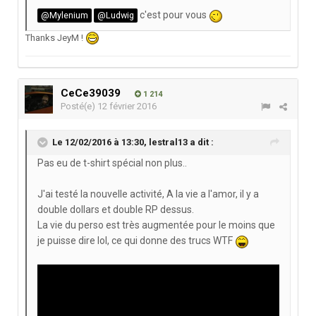
c'est pour vous
@Mylenium
@Ludwig
Thanks JeyM !
CeCe39039
1 214
Posté(e)
12 février 2016
Le 12/02/2016 à 13:30,
lestral13
a dit :
Pas eu de t-shirt spécial non plus..
J'ai testé la nouvelle activité, A la vie a l'amor, il y a
double dollars et double RP dessus.
La vie du perso est très augmentée pour le moins que
je puisse dire lol, ce qui donne des trucs WTF