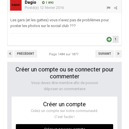
Dagio
1 890
Posté(e)
12 février 2016
Les gars (et les gattes) vous n'avez pas de problèmes pour
poster les photos sur le social club ???
1
PRÉCÉDENT
SUIVANT
Page 1484 sur 1877
Créer un compte ou se connecter pour
commenter
Vous devez être membre afin de pouvoir
déposer un commentaire
Créer un compte
Créez un compte sur notre communauté.
C’est facile !