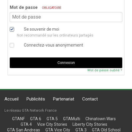
Mot de passe
OBLIGATOIRE
Se souvenir de moi
Non recommandé sur les ordinateurs partagés
Connectez-vous anonymement
Connexion
Mot de passe oublié ?
Accueil
Publicités
Partenariat
Contact
Le réseau GTA Network France
GTANF
GTA 6
GTA 5
GTAMulti
Chinatown Wars
GTA 4
Vice City Stories
Liberty City Stories
GTA San Andreas
GTA Vice City
GTA 3
GTA Old School