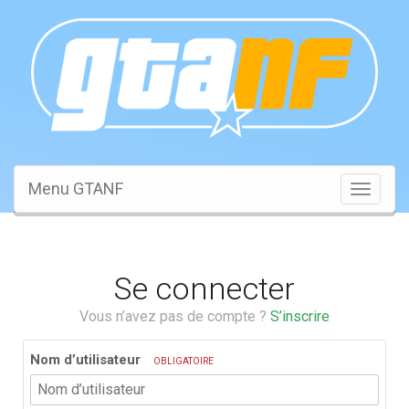
Menu GTANF
Toggle
navigati
Se connecter
Vous n’avez pas de compte ?
S’inscrire
Nom d’utilisateur
OBLIGATOIRE