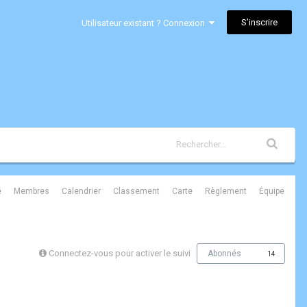
S’inscrire
Utilisateur existant ? Connexion
é
Membres
Calendrier
Classement
Carte
Règlement
Équipe
Connectez-vous pour activer le suivi
Abonnés
14