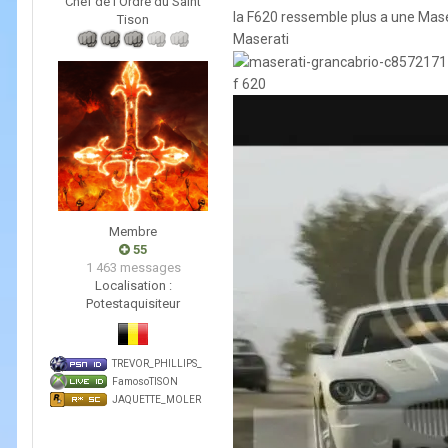
Chef de l'Ordre du Saint
la F620 ressemble plus a une Mase
Tison
Maserati
f 620
Membre
55
1 463 messages
Localisation :
Potestaquisiteur
TREVOR_PHILLIPS_
FamosoTISON
JAQUETTE_MOLER