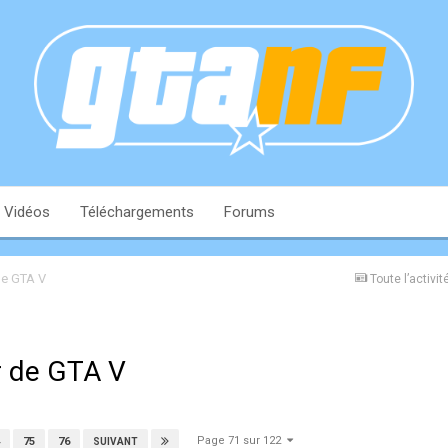
Vidéos
Téléchargements
Forums
de GTA V
Toute l’activit
r de GTA V
Page 71 sur 122
75
76
SUIVANT