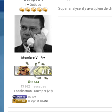
I ♥ Québec
Super analyse, il y avait plein de c
Membre V.I.P.+
2 544
13 992 messages
Localisation :
Quimper (29)
wqsde
Blueprint_GTANF