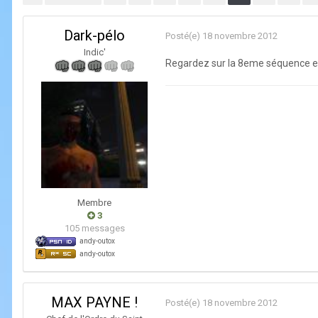
Dark-pélo
Posté(e)
18 novembre 2012
Indic'
Regardez sur la 8eme séquence en 
Membre
3
105 messages
andy-outox
andy-outox
MAX PAYNE !
Posté(e)
18 novembre 2012