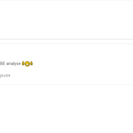
RBE analyse
jhz59