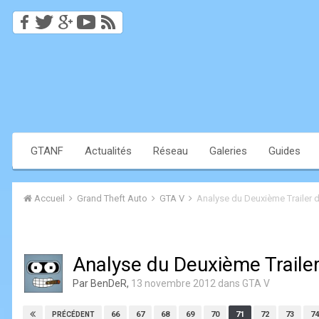
GTANF
Actualités
Réseau
Galeries
Guides
Accueil
Grand Theft Auto
GTA V
Analyse du Deuxième Trailer 
Analyse du Deuxième Traile
Par
BenDeR
,
13 novembre 2012
dans
GTA V
66
67
68
69
70
71
72
73
74
PRÉCÉDENT