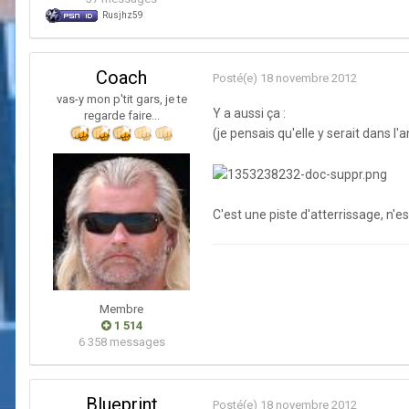
Rusjhz59
Coach
Posté(e)
18 novembre 2012
vas-y mon p'tit gars, je te
Y a aussi ça :
regarde faire...
(je pensais qu'elle y serait dans 
C'est une piste d'atterrissage, n'e
Membre
1 514
6 358 messages
Blueprint
Posté(e)
18 novembre 2012