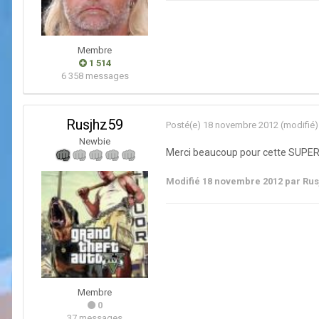
Membre
1 514
6 358 messages
Rusjhz59
Posté(e)
18 novembre 2012
(modifié)
Newbie
Merci beaucoup pour cette SUPE
Modifié
18 novembre 2012
par Rus
Membre
0
37 messages