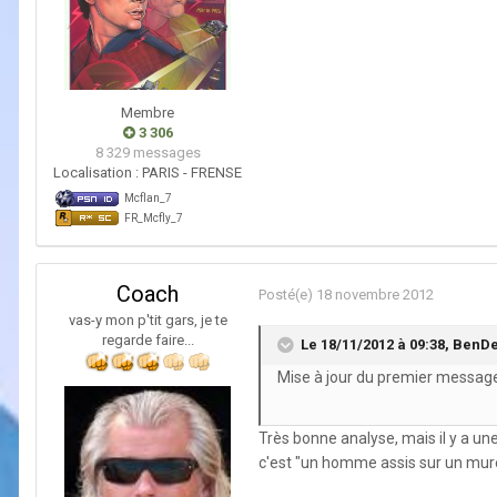
Membre
3 306
8 329 messages
Localisation :
PARIS - FRENSE
Mcflan_7
FR_Mcfly_7
Coach
Posté(e)
18 novembre 2012
vas-y mon p'tit gars, je te
regarde faire...
Le 18/11/2012 à 09:38, BenDeR
Mise à jour du premier messag
Très bonne analyse, mais il y a un
c'est "un homme assis sur un mure