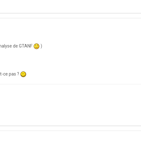
l'analyse de GTANF
)
st-ce pas ?