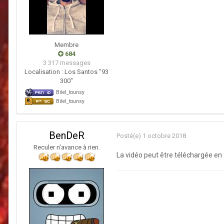
Membre
684
3 317 messages
Localisation :
Los Santos "93
300"
Bilel_tounsy
Bilel_tounsy
BenDeR
Posté(e)
1 octobre 2018
Reculer n'avance à rien.
La vidéo peut être téléchargée en