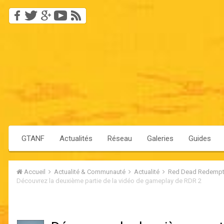
GTANF
Actualités
Réseau
Galeries
Guides
Accueil
Actualité & Communauté
Actualité
Red Dead Redempt
Découvrez la deuxième partie de la vidéo de gameplay de RDR 2