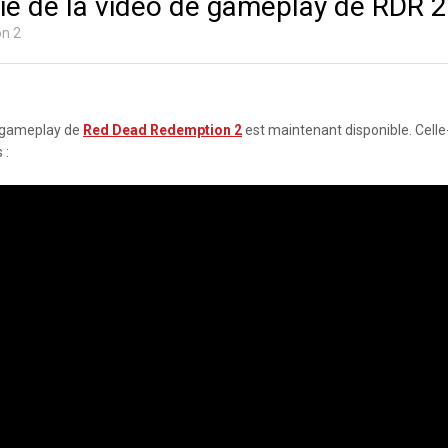
ie de la vidéo de gameplay de RDR 2
n 2
e gameplay de
Red Dead Redemption 2
est maintenant disponible. Celle-
s
: