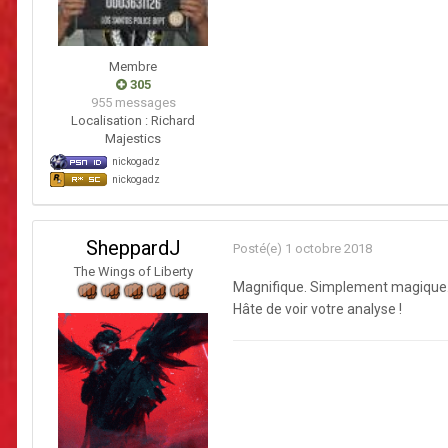
Membre
305
955 messages
Localisation :
Richard
Majestics
nickogadz
nickogadz
SheppardJ
Posté(e)
1 octobre 2018
The Wings of Liberty
Magnifique. Simplement magique
Hâte de voir votre analyse !