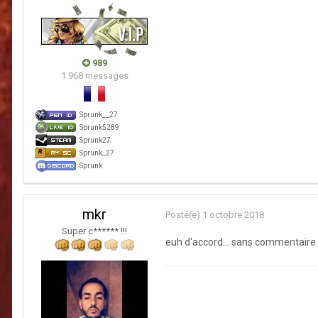
989
1 968 messages
Sprunk__27
Sprunk5289
Sprunk27
Sprunk_27
Sprunk
mkr
Posté(e)
1 octobre 2018
Super c****** !!!
euh d'accord... sans commentair