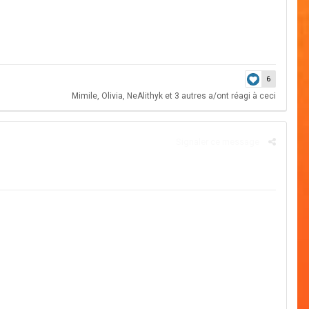
6
Mimile
,
Olivia
,
NeAlithyk
et
3 autres
a/ont réagi à ceci
Signaler ce message