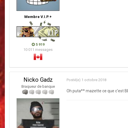
Membre V.I.P.+
5 919
10 011 messages
Nicko Gadz
Posté(e)
1 octobre 2018
Braqueur de banque
Oh puta** mazette ce que c'es