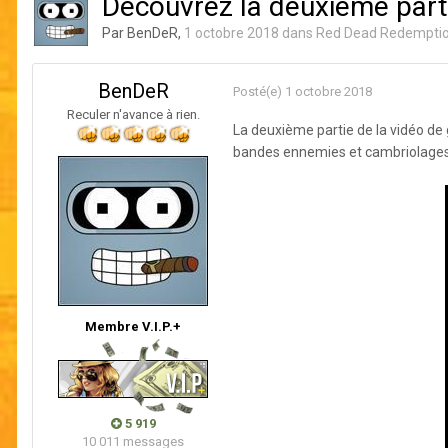
Découvrez la deuxième part
Par
BenDeR
,
1 octobre 2018
dans
Red Dead Redemptio
BenDeR
Posté(e)
1 octobre 2018
Reculer n'avance à rien.
La deuxième partie de la vidéo d
bandes ennemies et cambriolage
Membre V.I.P.+
5 919
10 011 messages