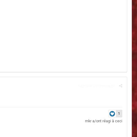
Signaler ce message
1
mkr
a/ont réagi à ceci