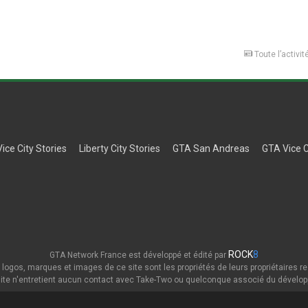
Toute l’activit
Vice City Stories
Liberty City Stories
GTA San Andreas
GTA Vice C
ROCK
8
GTA Network France est développé et édité par
 logos, marques et images de ce site sont les propriétés de leurs propriétaires re
ite n'entretient aucun contact avec Take-Two ou quelconque associé du dévelop
Thème
Politique de confidentialité