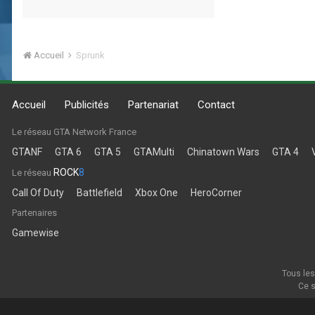
Accueil
Sprunk
Accueil
Publicités
Partenariat
Contact
Le réseau GTA Network France
GTANF
GTA 6
GTA 5
GTAMulti
Chinatown Wars
GTA 4
ROCK
8
Le réseau
Call Of Duty
Battlefield
Xbox One
HeroCorner
Partenaires
Gamewise
Tous les
Ce s