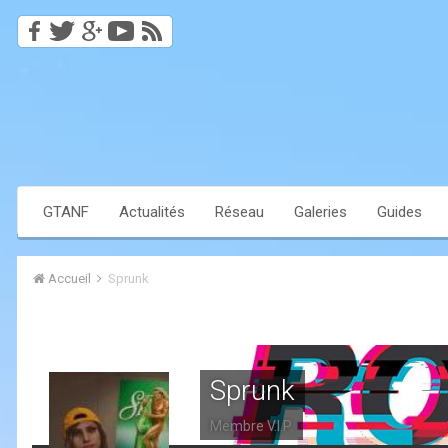
GTANF
Actualités
Réseau
Galeries
Guides
Accueil
Sprunk
Sprunk
Membre V.I.P.