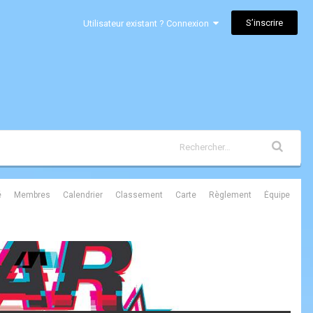
S’inscrire
Utilisateur existant ? Connexion
é
Membres
Calendrier
Classement
Carte
Règlement
Équipe