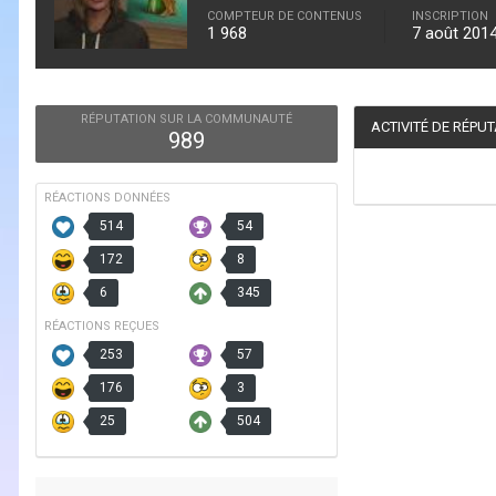
COMPTEUR DE CONTENUS
INSCRIPTION
1 968
7 août 201
RÉPUTATION SUR LA COMMUNAUTÉ
ACTIVITÉ DE RÉPU
989
RÉACTIONS DONNÉES
514
54
172
8
6
345
RÉACTIONS REÇUES
253
57
176
3
25
504