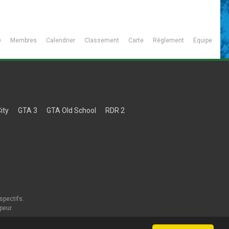
é
Membres
Calendrier
Classement
Carte
Règlement
Équipe
ity
GTA 3
GTA Old School
RDR 2
spectifs.
peur.