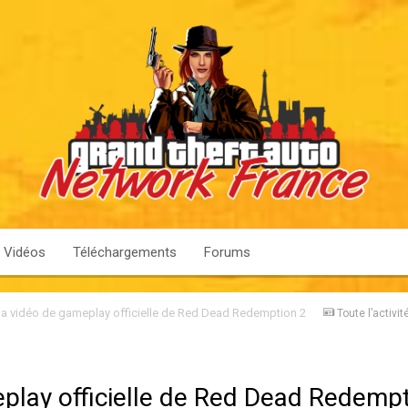
Vidéos
Téléchargements
Forums
la vidéo de gameplay officielle de Red Dead Redemption 2
Toute l’activit
eplay officielle de Red Dead Redemp