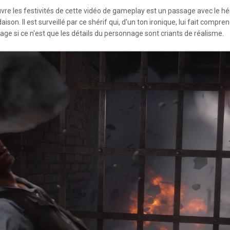
vre les festivités de cette vidéo de gameplay est un passage avec le hé
son. Il est surveillé par ce shérif qui, d'un ton ironique, lui fait compren
age si ce n'est que les détails du personnage sont criants de réalisme.