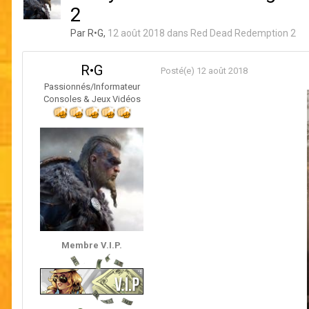
2
Par
R•G
,
12 août 2018
dans
Red Dead Redemption 2
R•G
Posté(e)
12 août 2018
Passionnés/Informateur
Consoles & Jeux Vidéos
Membre V.I.P.