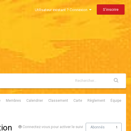
S’inscrire
Utilisateur existant ? Connexion
é
Membres
Calendrier
Classement
Carte
Règlement
Équipe
tion
Connectez-vous pour activer le suivi
Abonnés
1