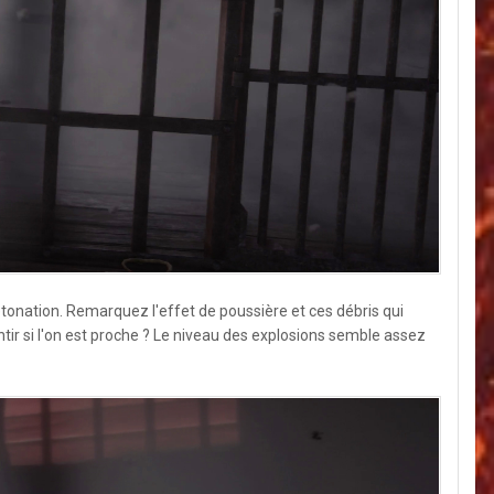
détonation. Remarquez l'effet de poussière et ces débris qui
entir si l'on est proche ? Le niveau des explosions semble assez