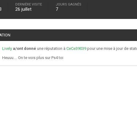
DERNIÈRE VISITE
JOURS GAGNÉS
3
26 juillet
7
TATION
Lively
a/ont donné
une réputation à
CeCe39039
pour une mise à jour de stat
Heuuu.... On te vois plus sur Ps4 toi