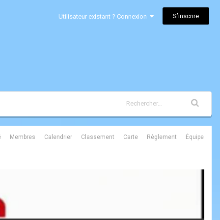
S’inscrire
Utilisateur existant ? Connexion
é
Membres
Calendrier
Classement
Carte
Règlement
Équipe