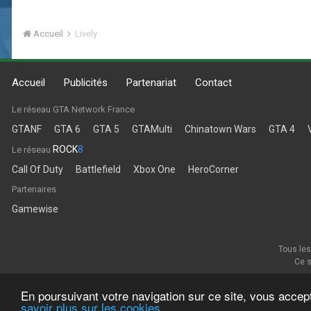
Accueil
Lively
Accueil
Publicités
Partenariat
Contact
Le réseau GTA Network France
GTANF
GTA 6
GTA 5
GTAMulti
Chinatown Wars
GTA 4
ROCK
8
Le réseau
Call Of Duty
Battlefield
Xbox One
HeroCorner
Partenaires
Gamewise
Tous les
Ce s
En poursuivant votre navigation sur ce site, vous accep
savoir plus sur les cookies