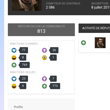
COMPTEUR DE CONTENUS
INSCRIPTION
2 086
8 juillet 201
RÉPUTATION SUR LA COMMUNAUTÉ
ACTIVITÉ DE RÉPU
813
RÉACTIONS DONNÉES
77
26
8
1
769
RÉACTIONS REÇUES
23
7
9
773
Profils