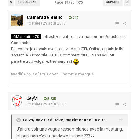
PRÉCÉDENT
SUIVANT
Page 293 sur 370
Camarade Bellic
249
Posté(e)
29 août 2017
, effectivement , on avait raison , mi-Apache mi-
@Manhattan75
Comanche
Par contre je croyais avoir tout vu dans GTA Online, et puis la ils
sortent la Batmobile. Je suis comment dire.... Sans vouloir
paraître trop vulgaire, tres surpris l
Modifié
29 août 2017
par L'homme masqué
JeyM
5 835
Posté(e)
29 août 2017
Le 29/08/2017 à 07:36,
maximenapoli
a dit :
J'ai cru voir une vague ressemblance avec la mustang,
et puis non c'est une dewbauchee ?????