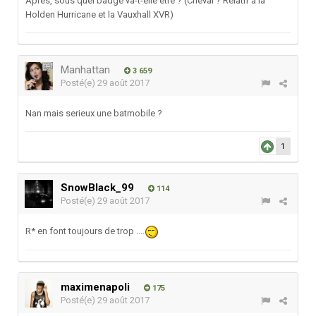
Après, sous quel badge va-t-elle être ? (Cheval ? Relatif à la
Holden Hurricane et la Vauxhall XVR)
Manhattan
3 659
Posté(e)
29 août 2017
Nan mais serieux une batmobile ?
1
SnowBlack_99
114
Posté(e)
29 août 2017
R* en font toujours de trop ....
maximenapoli
175
Posté(e)
29 août 2017