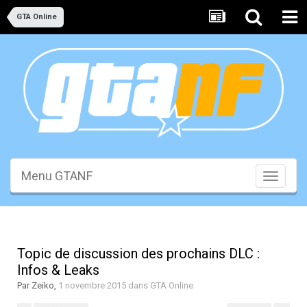
GTA Online
Menu GTANF
Toggle
navigati
Topic de discussion des prochains DLC :
Infos & Leaks
Par
Zeiko
,
1 novembre 2015
dans
GTA Online