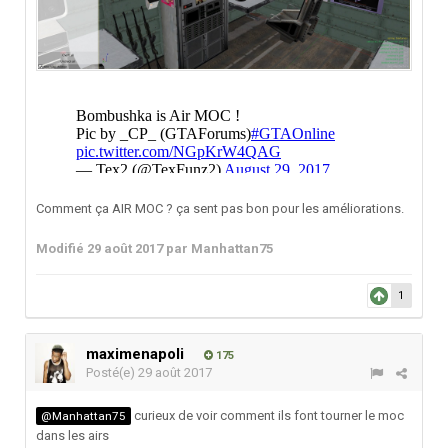
Comment ça AIR MOC ? ça sent pas bon pour les améliorations.
Modifié
29 août 2017
par Manhattan75
1
maximenapoli
175
Posté(e)
29 août 2017
curieux de voir comment ils font tourner le moc
@Manhattan75
dans les airs