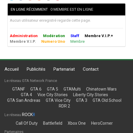
0 MEMBRE EST EN LIGNE
EN LIGNE RÉCEMMENT
Aucun utilisateur enregistré regarde cette page.
Administration
Modération
Staff
Membre V.I.P.+
Membre V.I.P.
Numero Uno
Membre
Accueil
Publicités
Partenariat
Contact
Le réseau GTA Network France
GTANF
GTA 6
GTA 5
GTAMulti
Chinatown Wars
GTA 4
Vice City Stories
Liberty City Stories
GTA San Andreas
GTA Vice City
GTA 3
GTA Old School
RDR 2
ROCK
8
Le réseau
Call Of Duty
Battlefield
Xbox One
HeroCorner
Partenaires