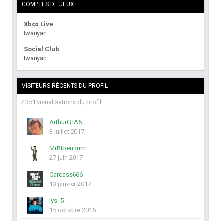
COMPTES DE JEUX
Xbox Live
Iwanyan
Social Club
Iwanyan
VISITEURS RÉCENTS DU PROFIL
7 351 visualisations du profil
ArthurGTA5
3 juillet 2017
MrBibendum
27 juin 2017
Carcass666
13 janvier 2017
lys_5
15 octobre 2016