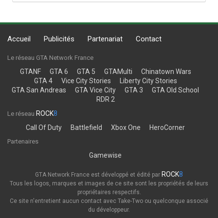
Accueil
Publicités
Partenariat
Contact
Le réseau GTA Network France
GTANF
GTA 6
GTA 5
GTAMulti
Chinatown Wars
GTA 4
Vice City Stories
Liberty City Stories
GTA San Andreas
GTA Vice City
GTA 3
GTA Old School
RDR 2
ROCK
8
Le réseau
Call Of Duty
Battlefield
Xbox One
HeroCorner
Partenaires
Gamewise
ROCK
8
GTA Network France est développé et édité par
Tous les logos, marques et images de ce site sont les propriétés de leurs
propriétaires respectifs.
Ce site n'entretient aucun contact avec Take-Two ou quelconque associé
du développeur.