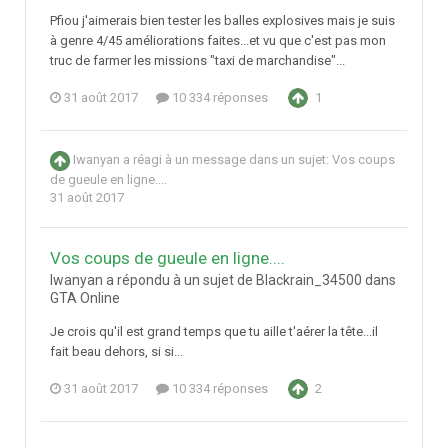
Pfiou j'aimerais bien tester les balles explosives mais je suis
à genre 4/45 améliorations faites...et vu que c'est pas mon
truc de farmer les missions "taxi de marchandise"...
31 août 2017
10 334 réponses
1
Iwanyan
a réagi à un message dans un sujet:
Vos coups
de gueule en ligne....
31 août 2017
Vos coups de gueule en ligne....
Iwanyan a répondu à un sujet de Blackrain_34500 dans
GTA Online
Je crois qu'il est grand temps que tu aille t'aérer la tête...il
fait beau dehors, si si...
31 août 2017
10 334 réponses
2