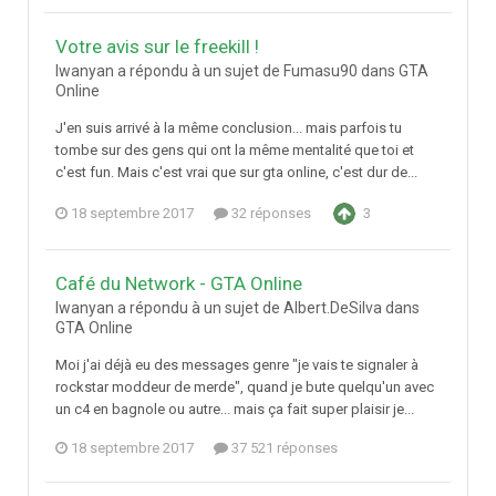
Votre avis sur le freekill !
Iwanyan a répondu à un sujet de Fumasu90 dans
GTA
Online
J'en suis arrivé à la même conclusion... mais parfois tu
tombe sur des gens qui ont la même mentalité que toi et
c'est fun. Mais c'est vrai que sur gta online, c'est dur de...
18 septembre 2017
32 réponses
3
Café du Network - GTA Online
Iwanyan a répondu à un sujet de Albert.DeSilva dans
GTA Online
Moi j'ai déjà eu des messages genre "je vais te signaler à
rockstar moddeur de merde", quand je bute quelqu'un avec
un c4 en bagnole ou autre... mais ça fait super plaisir je...
18 septembre 2017
37 521 réponses