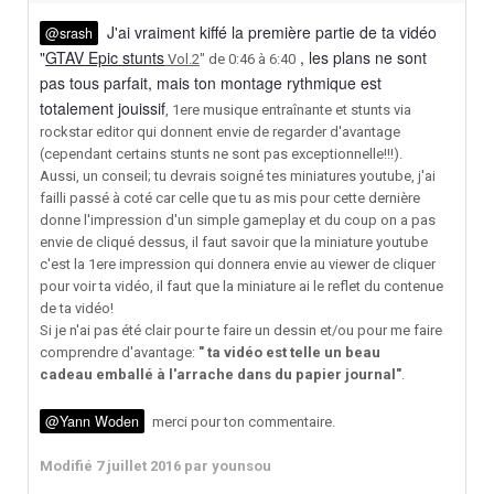
J'ai vraiment kiffé la première partie de ta vidéo
@srash
"
GTAV Epic stunts
, les plans ne sont
Vol.2
" de 0:46 à 6:40
pas tous parfait, mais ton montage rythmique est
totalement jouissif
, 1ere musique entraînante et stunts via
rockstar editor qui donnent envie de regarder d'avantage
(cependant certains stunts ne sont pas exceptionnelle!!!).
Aussi, un conseil; tu devrais soigné tes miniatures youtube, j'ai
failli passé à coté car celle que tu as mis pour cette dernière
donne l'impression d'un simple gameplay et du coup on a pas
envie de cliqué dessus, il faut savoir que la miniature youtube
c'est la 1ere impression qui donnera envie au viewer de cliquer
pour voir ta vidéo, il faut que la miniature ai le reflet du contenue
de ta vidéo!
Si je n'ai pas été clair pour te faire un dessin et/ou pour me faire
comprendre d'avantage:
" ta vidéo est telle un beau
cadeau emballé à l'arrache dans du papier journal"
.
@Yann Woden
merci pour ton commentaire.
Modifié
7 juillet 2016
par younsou