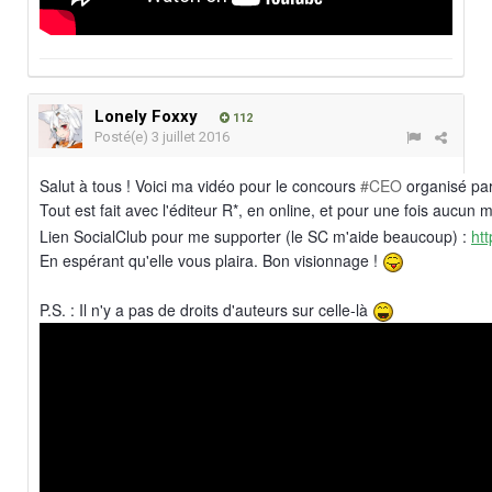
Lonely Foxxy
112
Posté(e)
3 juillet 2016
Salut à tous !
Voici ma vidéo pour le concours
#CEO
organisé pa
Tout est fait avec l'éditeur R*, en online, et pour une fois aucun mod
Lien SocialClub pour me supporter (le SC m'aide beaucoup) :
ht
En espérant qu'elle vous plaira. Bon visionnage !
P.S. : Il n'y a pas de droits d'auteurs sur celle-là