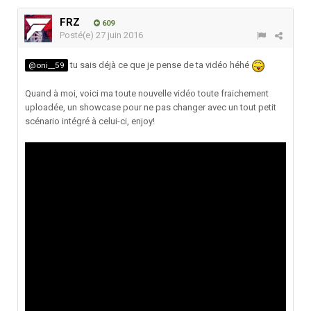
FRZ
609
Posté(e)
27 juin 2016
tu sais déjà ce que je pense de ta vidéo héhé
@oni__59
Quand à moi, voici ma toute nouvelle vidéo toute fraichement
uploadée, un showcase pour ne pas changer avec un tout petit
scénario intégré à celui-ci, enjoy!