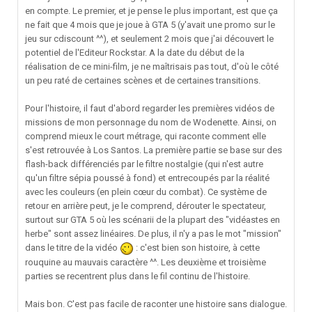
en compte. Le premier, et je pense le plus important, est que ça
ne fait que 4 mois que je joue à GTA 5 (y'avait une promo sur le
jeu sur cdiscount ^^), et seulement 2 mois que j'ai découvert le
potentiel de l'Editeur Rockstar. A la date du début de la
réalisation de ce mini-film, je ne maîtrisais pas tout, d'où le côté
un peu raté de certaines scènes et de certaines transitions.
Pour l'histoire, il faut d'abord regarder les premières vidéos de
missions de mon personnage du nom de Wodenette. Ainsi, on
comprend mieux le court métrage, qui raconte comment elle
s'est retrouvée à Los Santos. La première partie se base sur des
flash-back différenciés par le filtre nostalgie (qui n'est autre
qu'un filtre sépia poussé à fond) et entrecoupés par la réalité
avec les couleurs (en plein cœur du combat). Ce système de
retour en arrière peut, je le comprend, dérouter le spectateur,
surtout sur GTA 5 où les scénarii de la plupart des "vidéastes en
herbe" sont assez linéaires. De plus, il n'y a pas le mot "mission"
dans le titre de la vidéo
: c'est bien son histoire, à cette
rouquine au mauvais caractère ^^. Les deuxième et troisième
parties se recentrent plus dans le fil continu de l'histoire.
Mais bon. C'est pas facile de raconter une histoire sans dialogue.