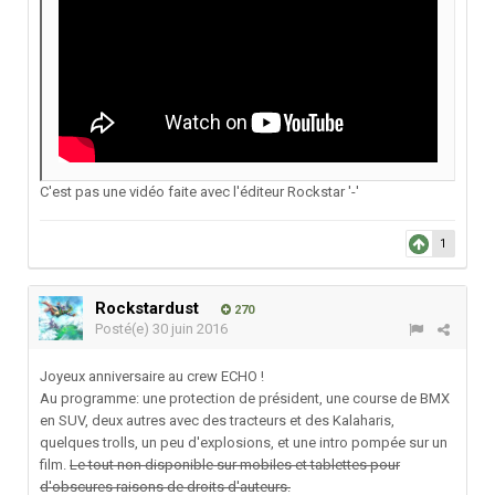
C'est pas une vidéo faite avec l'éditeur Rockstar '-'
1
Rockstardust
270
Posté(e)
30 juin 2016
Joyeux anniversaire au crew ECHO !
Au programme: une protection de président, une course de BMX
en SUV, deux autres avec des tracteurs et des Kalaharis,
quelques trolls, un peu d'explosions, et une intro pompée sur un
film.
Le tout non disponible sur mobiles et tablettes pour
d'obscures raisons de droits d'auteurs.