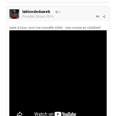
lablondeduweb
0
Posté(e)
28 juin 2016
salut à tous, voici ma nouvelle vidéo : une course en caddies!!