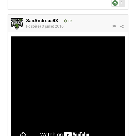
1
SanAndreas88
19
Posté(e)
3 juillet 2016