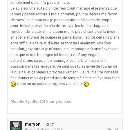
simplement qu'on n'a pas de micro.
Je suis sur une suite d'un de mes court métrage et je pense que
je vais y passé encore 1 mois complet, pour te decrire ma façon
de travailler; disont que je passe environs 6 heures de temps
pour 1minute de vidéo afin de trouver les bon cadrages en
fonction de la scène, mais pour moi le plus chiant c'est la mise
en scène et prise de scènes in game. Dans l' editor certains plans
sont difficile à faire et d'autre se font très aisément, une fois
satisfait, j'exporte et je m'attaque au montage adaptatif avec une
musique et des bruitages (si besoin) via Sony Vegas.
Je te dis tous ça pour t'encourager car j'ai bien ressenti la
passion dans tes vidéos et on sent que tu as envie de fournir de
la qualité, et ça viendra progressivement. J'aurai d'autre conseils
à te donner mais ça prend trop de temps à écrire et là je suis fané
donc on se parlera progressivement ici
Modifié
8 juillet 2016
par younsou
meryon
17
Posté(e)
10 juillet 2016