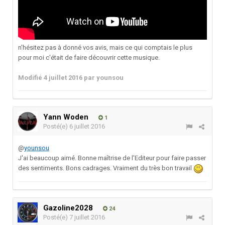
n'hésitez pas à donné vos avis, mais ce qui comptais le plus
pour moi c'était de faire découvrir cette musique.
Modifié
4 juillet 2016
par younsou
Yann Woden
1
Posté(e)
6 juillet 2016
@
younsou
J'ai beaucoup aimé. Bonne maîtrise de l'Editeur pour faire passer
des sentiments. Bons cadrages. Vraiment du très bon travail
Gazoline2028
24
Posté(e)
7 juillet 2016