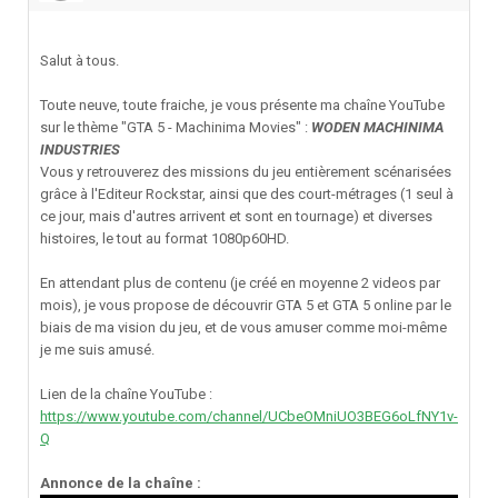
Salut à tous.
Toute neuve, toute fraiche, je vous présente ma chaîne YouTube
sur le thème "GTA 5 - Machinima Movies" :
WODEN MACHINIMA
INDUSTRIES
Vous y retrouverez des missions du jeu entièrement scénarisées
grâce à l'Editeur Rockstar, ainsi que des court-métrages (1 seul à
ce jour, mais d'autres arrivent et sont en tournage) et diverses
histoires, le tout au format 1080p60HD.
En attendant plus de contenu (je créé en moyenne 2 videos par
mois), je vous propose de découvrir GTA 5 et GTA 5 online par le
biais de ma vision du jeu, et de vous amuser comme moi-même
je me suis amusé.
Lien de la chaîne YouTube :
https://www.youtube.com/channel/UCbeOMniUO3BEG6oLfNY1v-
Q
Annonce de la chaîne :