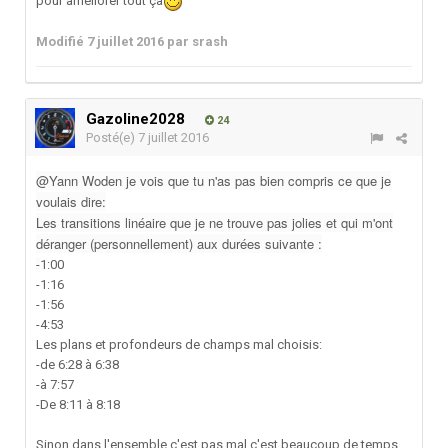
pour améliorer tout ça
Modifié
7 juillet 2016
par srash
Gazoline2028
24
Posté(e)
7 juillet 2016
@Yann Woden je vois que tu n'as pas bien compris ce que je
voulais dire:
Les transitions linéaire que je ne trouve pas jolies et qui m'ont
déranger (personnellement) aux durées suivante :
-
1:00
-1:16
-1:56
-4:53
Les plans et profondeurs de champs mal choisis:
-de 6:28 à 6:38
-à 7:57
-De
8:11 à 8:18
Sinon dans l'ensemble c'est pas mal c'est beaucoup de temps