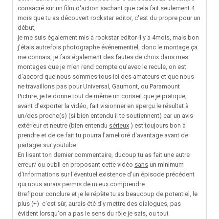
consacré sur un film d'action sachant que cela fait seulement 4
mois que tu as découvert rockstar editor, c'est du propre pour un
début,
je me suis également mis à rockstar editor il y a 4mois, mais bon
j'étais autrefois photographe événementiel, donc le montage ça
me connais, je fais également des fautes de choix dans mes
montages que je m'en rend compte qu'avec le recule, on est
d'accord que nous sommes tous ici des amateurs et que nous
ne travaillons pas pour Universal, Gaumont, ou Paramount
Picture, je te donne tout de même un conseil que je pratique;
avant d'exporter la vidéo, fait visionner en aperçu le résultat à
un/des proche(s) (si bien entendu il te soutiennent) car un avis
extérieur et neutre (bien entendu
sérieux
) est toujours bon à
prendre et de ce fait tu pourra l'amelioré d'avantage avant de
partager sur youtube.
En lisant ton dernier commentaire, ducoup tu as fait une autre
erreur/ ou oubli en proposant cette vidéo
sans
un minimum
d'informations sur l'éventuel existence d'un épisode précédent
qui nous aurais permis de mieux comprendre.
Bref pour conclure et je le répète tu as beaucoup de potentiel, le
plus (+) c'est sûr, aurais été d'y mettre des dialogues, pas
évident lorsqu'on a pas le sens du rôle je sais, ou tout