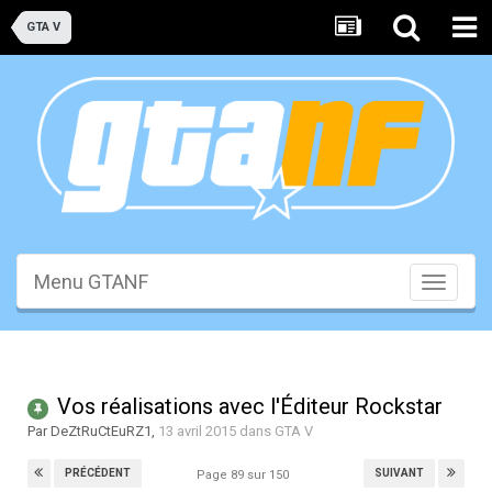
GTA V
Menu GTANF
Toggle
navigati
Vos réalisations avec l'Éditeur Rockstar
Par
DeZtRuCtEuRZ1
,
13 avril 2015
dans
GTA V
PRÉCÉDENT
SUIVANT
Page 89 sur 150