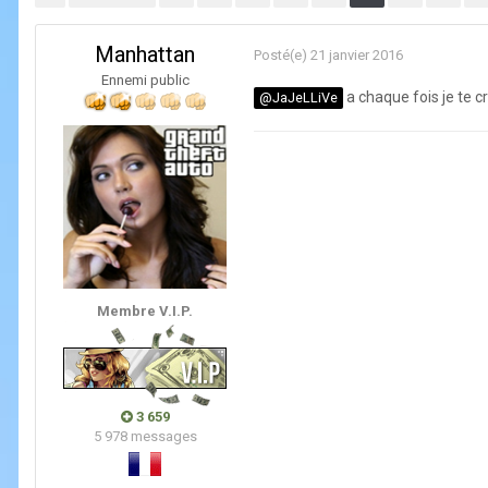
Manhattan
Posté(e)
21 janvier 2016
Ennemi public
a chaque fois je te c
@JaJeLLiVe
Membre V.I.P.
3 659
5 978 messages