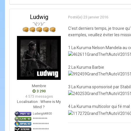
Ludwig
Posté(e)
23 janvier 2016
¯\(ツ)/¯
C'est derniers temps, je trouve q
exemples, veuillez éviter les missi
1 La Kuruma Nelson Mandela au co
2 La Kuruma Barbie
Membre
3 La Kuruma sponsorisé par Stabil
3 290
4 573 messages
Localisation :
Where is My
4 La Kuruma multicolor qui fé mal
Mind ?
Ludwig64800
**********
***********
***********