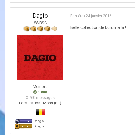
Dagio
Posté(e)
24 janvier 2016
#WBSC
Belle collection de kuruma là !
Membre
1 890
3 760 messages
Localisation :
Mons (BE)
Ddagio
Ddagio