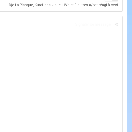
Dje La Planque
,
KuroHana
,
JaJeLLiVe
et
3 autres
a/ont réagi à ceci
Signaler ce message