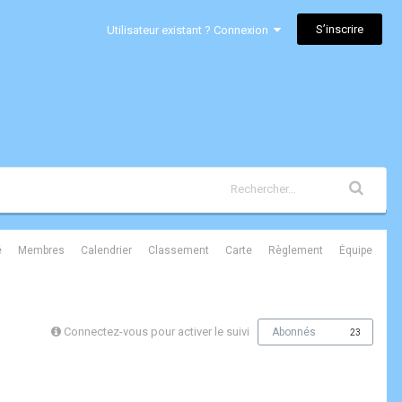
S’inscrire
Utilisateur existant ? Connexion
é
Membres
Calendrier
Classement
Carte
Règlement
Équipe
Connectez-vous pour activer le suivi
Abonnés
23