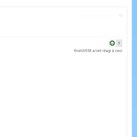
Signaler ce message
1
thom5938
a/ont réagi à ceci