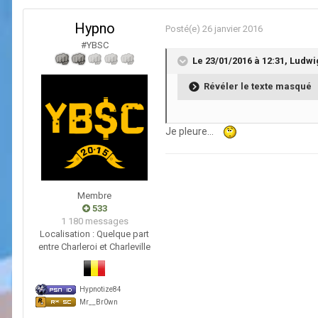
Hypno
Posté(e)
26 janvier 2016
#YBSC
Le 23/01/2016 à 12:31,
Ludwi
Révéler le texte masqué
Je pleure...
Membre
533
1 180 messages
Localisation :
Quelque part
entre Charleroi et Charleville
Hypnotize84
Mr__Br0wn