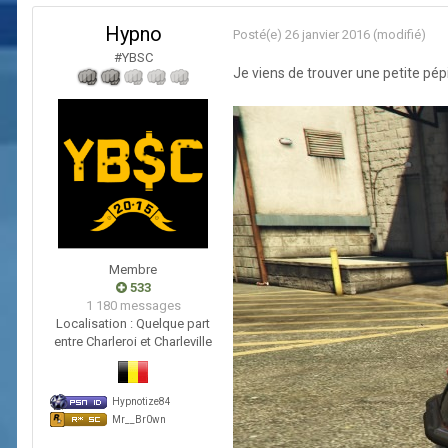
Hypno
Posté(e)
26 janvier 2016
(modifié)
#YBSC
Je viens de trouver une petite pép
Membre
533
1 180 messages
Localisation :
Quelque part
entre Charleroi et Charleville
Hypnotize84
Mr__Br0wn