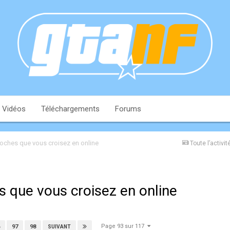
Vidéos
Téléchargements
Forums
moches que vous croisez en online
Toute l’activit
s que vous croisez en online
Page 93 sur 117
97
98
SUIVANT