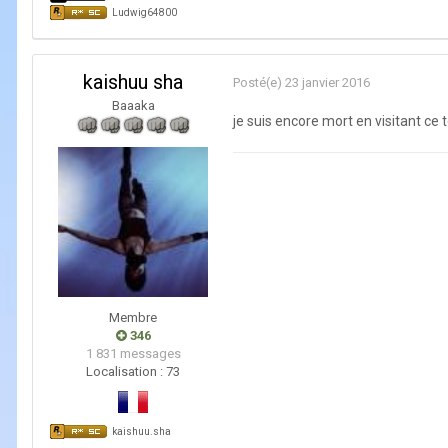
Ludwig64800
kaishuu sha
Posté(e)
23 janvier 2016
Baaaka
je suis encore mort en visitant ce 
Membre
346
1 831 messages
Localisation :
73
kaishuu.sha