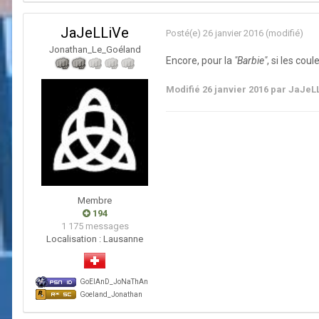
JaJeLLiVe
Posté(e)
26 janvier 2016
(modifié)
Jonathan_Le_Goéland
Encore, pour la
"Barbie"
, si les cou
Modifié
26 janvier 2016
par JaJeL
Membre
194
1 175 messages
Localisation :
Lausanne
GoElAnD_JoNaThAn
Goeland_Jonathan