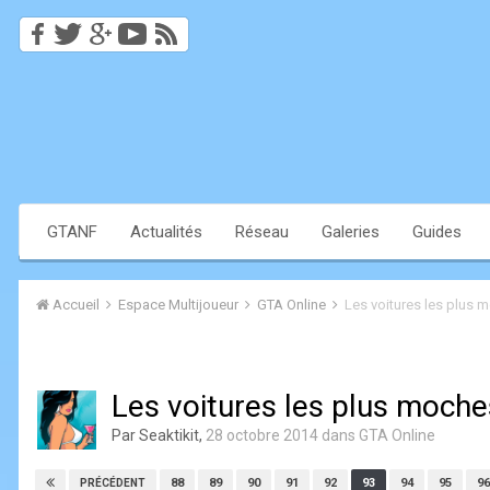
GTANF
Actualités
Réseau
Galeries
Guides
Accueil
Espace Multijoueur
GTA Online
Les voitures les plus 
Les voitures les plus moche
Par
Seaktikit
,
28 octobre 2014
dans
GTA Online
88
89
90
91
92
93
94
95
96
PRÉCÉDENT