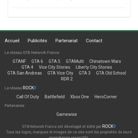
Accueil
Publicités
Partenariat
Contact
Le réseau GTA Network France
GTANF
GTA 6
GTA 5
GTAMulti
Chinatown Wars
GTA 4
Vice City Stories
Liberty City Stories
GTA San Andreas
GTA Vice City
GTA 3
GTA Old School
RDR 2
ROCK
8
Le réseau
Call Of Duty
Battlefield
Xbox One
HeroCorner
Partenaires
Gamewise
ROCK
8
GTA Network France est développé et édité par
Tous les logos, marques et images de ce site sont les propriétés de leurs
propriétaires respectifs.