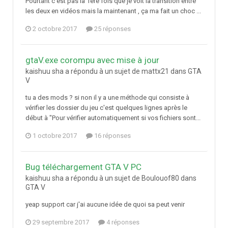
Pourtant c'est pas la 1ere fois que je voit la transition entre
les deux en vidéos mais la maintenant , ça ma fait un choc ...
2 octobre 2017
25 réponses
gtaV.exe corompu avec mise à jour
kaishuu sha a répondu à un sujet de mattx21 dans
GTA
V
tu a des mods ? si non il y a une méthode qui consiste à
vérifier les dossier du jeu c'est quelques lignes après le
début à "Pour vérifier automatiquement si vos fichiers sont...
1 octobre 2017
16 réponses
Bug téléchargement GTA V PC
kaishuu sha a répondu à un sujet de Boulouof80 dans
GTA V
yeap support car j'ai aucune idée de quoi sa peut venir
29 septembre 2017
4 réponses