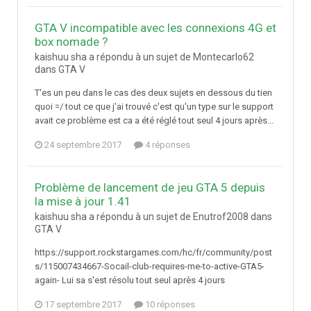
GTA V incompatible avec les connexions 4G et
box nomade ?
kaishuu sha a répondu à un sujet de Montecarlo62
dans
GTA V
T'es un peu dans le cas des deux sujets en dessous du tien
quoi =/ tout ce que j'ai trouvé c'est qu'un type sur le support
avait ce problème est ca a été réglé tout seul 4 jours après...
24 septembre 2017
4 réponses
Problème de lancement de jeu GTA 5 depuis
la mise à jour 1.41
kaishuu sha a répondu à un sujet de Enutrof2008 dans
GTA V
https://support.rockstargames.com/hc/fr/community/post
s/115007434667-Socail-club-requires-me-to-active-GTA5-
again- Lui sa s'est résolu tout seul après 4 jours
17 septembre 2017
10 réponses