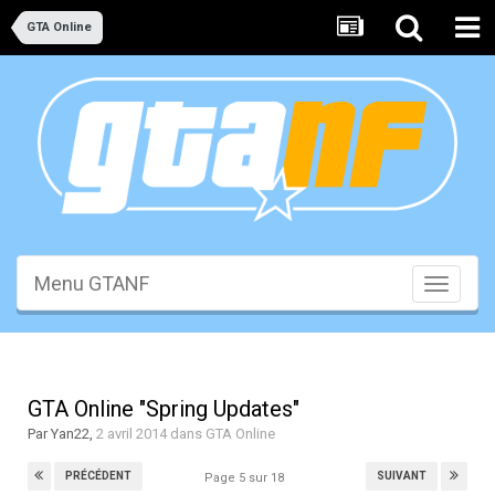
GTA Online
Menu GTANF
Toggle
navigati
GTA Online "Spring Updates"
Par
Yan22
,
2 avril 2014
dans
GTA Online
PRÉCÉDENT
SUIVANT
Page 5 sur 18