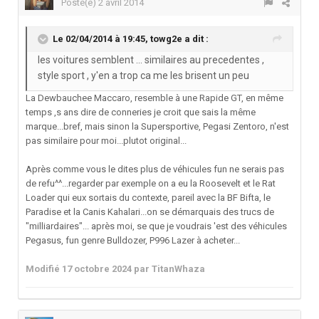
Posté(e)
2 avril 2014
Le 02/04/2014 à 19:45, towg2e a dit :
les voitures semblent ... similaires au precedentes ,
style sport , y'en a trop ca me les brisent un peu
La Dewbauchee Maccaro, resemble à une Rapide GT, en même
temps ,s ans dire de conneries je croit que sais la même
marque...bref, mais sinon la Supersportive, Pegasi Zentoro, n'est
pas similaire pour moi...plutot original...
Après comme vous le dites plus de véhicules fun ne serais pas
de refu^^...regarder par exemple on a eu la Roosevelt et le Rat
Loader qui eux sortais du contexte, pareil avec la BF Bifta, le
Paradise et la Canis Kahalari...on se démarquais des trucs de
"milliardaires"... après moi, se que je voudrais 'est des véhicules
Pegasus, fun genre Bulldozer, P996 Lazer à acheter...
Modifié
17 octobre 2024
par TitanWhaza