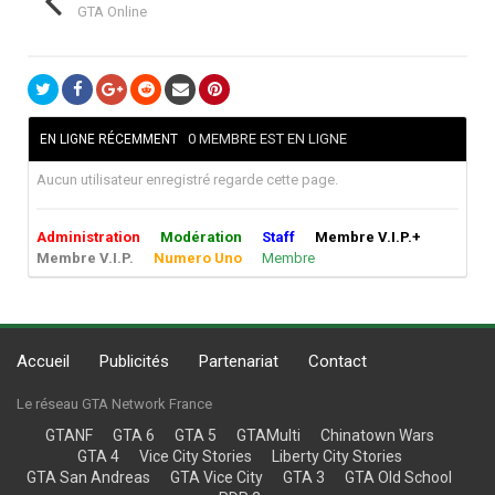
GTA Online
0 MEMBRE EST EN LIGNE
EN LIGNE RÉCEMMENT
Aucun utilisateur enregistré regarde cette page.
Administration
Modération
Staff
Membre V.I.P.+
Membre V.I.P.
Numero Uno
Membre
Accueil
Publicités
Partenariat
Contact
Le réseau GTA Network France
GTANF
GTA 6
GTA 5
GTAMulti
Chinatown Wars
GTA 4
Vice City Stories
Liberty City Stories
GTA San Andreas
GTA Vice City
GTA 3
GTA Old School