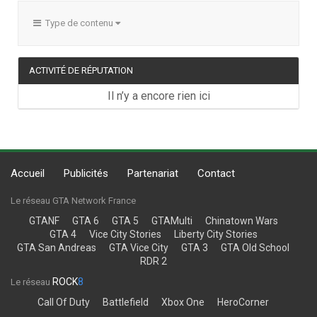
Type de contenu
ACTIVITÉ DE RÉPUTATION
Il n’y a encore rien ici
Accueil
Publicités
Partenariat
Contact
Le réseau GTA Network France
GTANF
GTA 6
GTA 5
GTAMulti
Chinatown Wars
GTA 4
Vice City Stories
Liberty City Stories
GTA San Andreas
GTA Vice City
GTA 3
GTA Old School
RDR 2
ROCK
8
Le réseau
Call Of Duty
Battlefield
Xbox One
HeroCorner