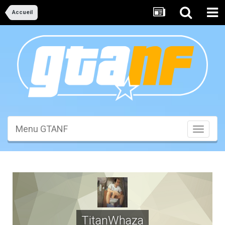
Accueil
Menu GTANF
Toggle
navigati
TitanWhaza