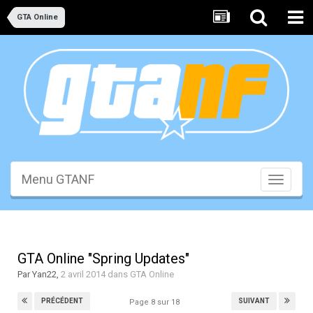
GTA Online
Menu GTANF
Toggle
navigati
GTA Online "Spring Updates"
Par
Yan22
,
2 avril 2014
dans
GTA Online
PRÉCÉDENT
SUIVANT
Page 8 sur 18