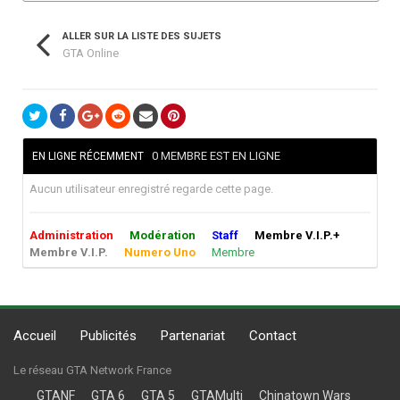
ALLER SUR LA LISTE DES SUJETS
GTA Online
0 MEMBRE EST EN LIGNE
EN LIGNE RÉCEMMENT
Aucun utilisateur enregistré regarde cette page.
Administration
Modération
Staff
Membre V.I.P.+
Membre V.I.P.
Numero Uno
Membre
Accueil
Publicités
Partenariat
Contact
Le réseau GTA Network France
GTANF
GTA 6
GTA 5
GTAMulti
Chinatown Wars