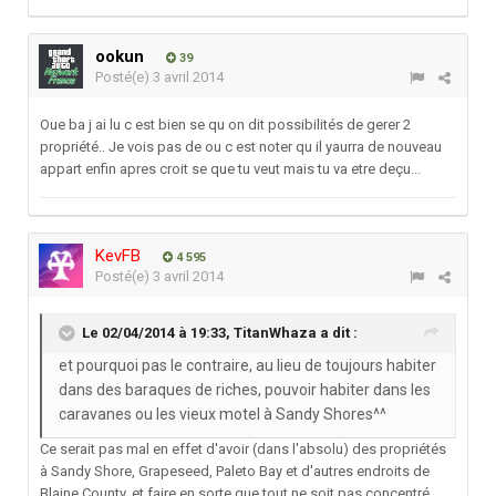
ookun
39
Posté(e)
3 avril 2014
Oue ba j ai lu c est bien se qu on dit possibilités de gerer 2
propriété.. Je vois pas de ou c est noter qu il yaurra de nouveau
appart enfin apres croit se que tu veut mais tu va etre deçu...
KevFB
4 595
Posté(e)
3 avril 2014
Le 02/04/2014 à 19:33, TitanWhaza a dit :
et pourquoi pas le contraire, au lieu de toujours habiter
dans des baraques de riches, pouvoir habiter dans les
caravanes ou les vieux motel à Sandy Shores^^
Ce serait pas mal en effet d'avoir (dans l'absolu) des propriétés
à Sandy Shore, Grapeseed, Paleto Bay et d'autres endroits de
Blaine County, et faire en sorte que tout ne soit pas concentré