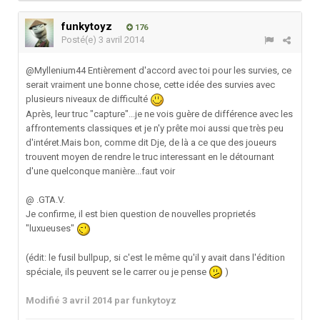
funkytoyz
176
Posté(e)
3 avril 2014
@Myllenium44 Entièrement d'accord avec toi pour les survies, ce
serait vraiment une bonne chose, cette idée des survies avec
plusieurs niveaux de difficulté
Après, leur truc "capture"...je ne vois guère de différence avec les
affrontements classiques et je n'y prête moi aussi que très peu
d'intéret.Mais bon, comme dit Dje, de là a ce que des joueurs
trouvent moyen de rendre le truc interessant en le détournant
d'une quelconque manière...faut voir
@ .GTA.V.
Je confirme, il est bien question de nouvelles proprietés
"luxueuses"
(édit: le fusil bullpup, si c'est le même qu'il y avait dans l'édition
spéciale, ils peuvent se le carrer ou je pense
)
Modifié
3 avril 2014
par funkytoyz