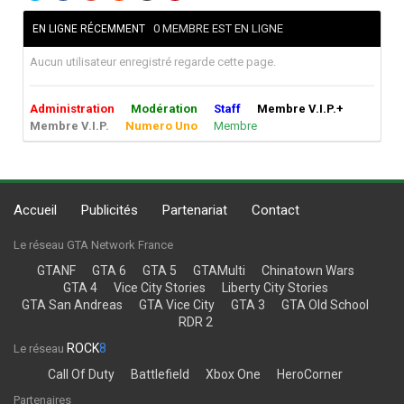
0 MEMBRE EST EN LIGNE
EN LIGNE RÉCEMMENT
Aucun utilisateur enregistré regarde cette page.
Administration
Modération
Staff
Membre V.I.P.+
Membre V.I.P.
Numero Uno
Membre
Accueil
Publicités
Partenariat
Contact
Le réseau GTA Network France
GTANF
GTA 6
GTA 5
GTAMulti
Chinatown Wars
GTA 4
Vice City Stories
Liberty City Stories
GTA San Andreas
GTA Vice City
GTA 3
GTA Old School
RDR 2
ROCK
8
Le réseau
Call Of Duty
Battlefield
Xbox One
HeroCorner
Partenaires