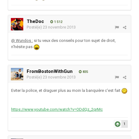
TheDoc
1 512
Posté(e)
23 novembre 2013
@ Wundos :
si tu veux des conseils pour ton sujet de droit,
n'hésite pas
FromBostonWithGun
835
Posté(e)
23 novembre 2013
Eviter la police, et draguer plus au moin la banquière c'est fait
https://www.youtube.com/watch?v=ODdQz_2qrMc
1