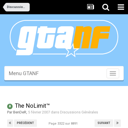
Discussions Générales
Menu GTANF
Toggle
navigati
The NoLimit™
Par
BenDeR
,
5 février 2007
dans
Discussions Générales
PRÉCÉDENT
SUIVANT
Page 3322 sur 8891