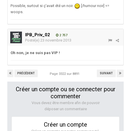
Possible, surtout si ç'avait été un noir.
[/humour noir] <=
woops.
IPB_Priv_02
2 757
Posté(e)
23 novembre 2013
Oh non, je ne suis pas VIP !
PRÉCÉDENT
SUIVANT
Page 3322 sur 8891
Créer un compte ou se connecter pour
commenter
Vous devez être membre afin de pouvoir
déposer un commentaire
Créer un compte