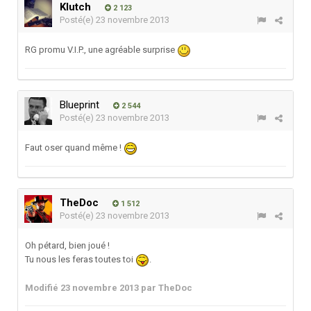
Klutch
2 123
Posté(e)
23 novembre 2013
RG promu V.I.P., une agréable surprise
Blueprint
2 544
Posté(e)
23 novembre 2013
Faut oser quand même !
TheDoc
1 512
Posté(e)
23 novembre 2013
Oh pétard, bien joué !
Tu nous les feras toutes toi
.
Modifié
23 novembre 2013
par TheDoc