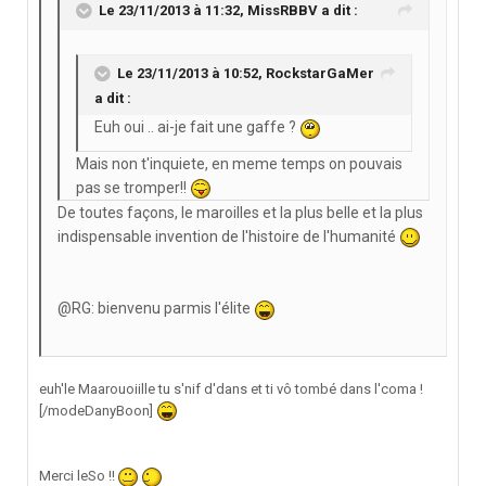
Le 23/11/2013 à 11:32, MissRBBV a dit :
Le 23/11/2013 à 10:52, RockstarGaMer
a dit :
Euh oui .. ai-je fait une gaffe ?
Mais non t'inquiete, en meme temps on pouvais
pas se tromper!!
De toutes façons, le maroilles et la plus belle et la plus
indispensable invention de l'histoire de l'humanité
@RG: bienvenu parmis l'élite
euh'le Maarouoiille tu s'nif d'dans et ti vô tombé dans l'coma !
[/modeDanyBoon]
Merci leSo !!