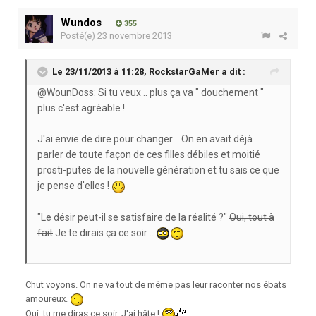
Wundos
355
Posté(e)
23 novembre 2013
Le 23/11/2013 à 11:28, RockstarGaMer a dit :
@WounDoss: Si tu veux .. plus ça va " douchement "
plus c'est agréable !
J'ai envie de dire pour changer .. On en avait déjà
parler de toute façon de ces filles débiles et moitié
prosti-putes de la nouvelle génération et tu sais ce que
je pense d'elles !
"Le désir peut-il se satisfaire de la réalité ?"
Oui, tout à
fait
Je te dirais ça ce soir ..
Chut voyons. On ne va tout de même pas leur raconter nos ébats
amoureux.
Oui, tu me diras ce soir. J'ai hâte !