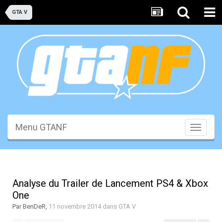
GTA V
Menu GTANF
Toggle
navigati
Analyse du Trailer de Lancement PS4 & Xbox
One
Par
BenDeR
,
11 novembre 2014
dans
GTA V