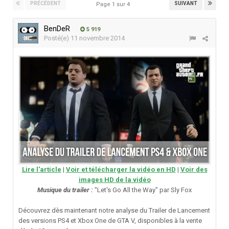
PRÉCÉDENT
SUIVANT
Page 1 sur 4
BenDeR
5 919
Posté(e)
11 novembre 2014
Lire l'article
|
Voir et télécharger la vidéo en HD
|
Voir des
images HD de la vidéo
Musique du trailer :
"Let's Go All the Way" par Sly Fox
Découvrez dès maintenant notre analyse du Trailer de Lancement
des versions PS4 et Xbox One de GTA V, disponibles à la vente