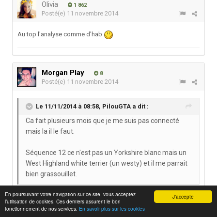
Olivia
1 862
Posté(e)
11 novembre 2014
Au top l'analyse comme d'hab
Morgan Play
8
Posté(e)
11 novembre 2014
Le 11/11/2014 à 08:58, PilouGTA a dit :
Ca fait plusieurs mois que je me suis pas connecté
mais la il le faut.
Séquence 12 ce n'est pas un Yorkshire blanc mais un
West Highland white terrier (un westy) et il me parrait
bien grassouillet.
Oui c'est ce que j'allais dire, c'est bel et bien un Westy !
En poursuivant votre navigation sur ce site, vous acceptez
J'accepte
Trop mignons ces chiens-là d'ailleurs
l’utilisation de cookies. Ces derniers assurent le bon
fonctionnement de nos services.
En savoir plus sur les cookies