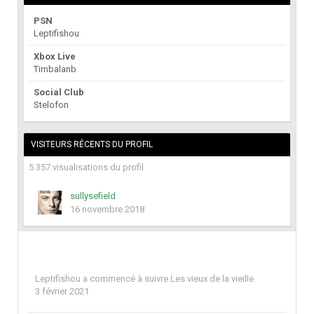
PSN
Leptifishou
Xbox Live
Timbalanb
Social Club
Stelofon
VISITEURS RÉCENTS DU PROFIL
5 357 visualisations du profil
sullysefield
16 novembre 2018
Leptifishou
a commencé à suivre
Les vieux de la vieille
3 février 2021