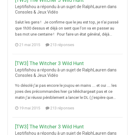
[TW3] The Witcher 3 Wild Hunt
Leptifishou a répondu à un sujet de RalphLauren dans
Consoles & Jeux Vidéo
Salut les gens ! Je confirme que le jeu est top, je n'ai passé
que 1h30 dessus et déjà on sent que l'on va en passer au
bas mot une centaine ! Pour faire un état général, déjà...
21 mai 2015
213 réponses
[TW3] The Witcher 3 Wild Hunt
Leptifishou a répondu à un sujet de RalphLauren dans
Consoles & Jeux Vidéo
Yo désolé j'ai pas encore le joujou en mains .... et oui .... les
joies des précommandes hier ça téléchargeait pas et ce
matin j'ai réussi péniblement a lancer le DL ( j'espère que...
19 mai 2015
213 réponses
[TW3] The Witcher 3 Wild Hunt
Leptifishou a répondu à un sujet de RalphLauren dans