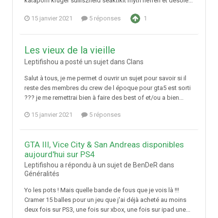
katapom kruger sulliszfield seaktikit myth nefren et désolé...
15 janvier 2021
5 réponses
1
Les vieux de la vieille
Leptifishou a posté un sujet dans
Clans
Salut à tous, je me permet d ouvrir un sujet pour savoir si il
reste des membres du crew de l époque pour gta5 est sorti
??? je me remettrai bien à faire des best of et/ou a bien...
15 janvier 2021
5 réponses
GTA III, Vice City & San Andreas disponibles
aujourd'hui sur PS4
Leptifishou a répondu à un sujet de BenDeR dans
Généralités
Yo les pots ! Mais quelle bande de fous que je vois là !!!
Cramer 15 balles pour un jeu que j'ai déjà acheté au moins
deux fois sur PS3, une fois sur xbox, une fois sur ipad une...