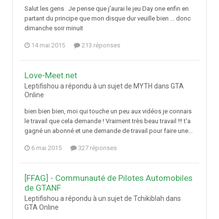
Salut les gens Je pense que j'aurai le jeu Day one enfin en
partant du principe que mon disque dur veuille bien ... donc
dimanche soir minuit
14 mai 2015
213 réponses
Love-Meet.net
Leptifishou a répondu à un sujet de MYTH dans
GTA
Online
bien bien bien, moi qui touche un peu aux vidéos je connais
le travail que cela demande ! Vraiment très beau travail !!! t'a
gagné un abonné et une demande de travail pour faire une...
6 mai 2015
327 réponses
[FFAG] - Communauté de Pilotes Automobiles
de GTANF
Leptifishou a répondu à un sujet de Tchikiblah dans
GTA Online