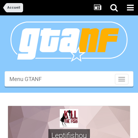
Accueil
Menu GTANF
Toggle
navigati
Leptifishou