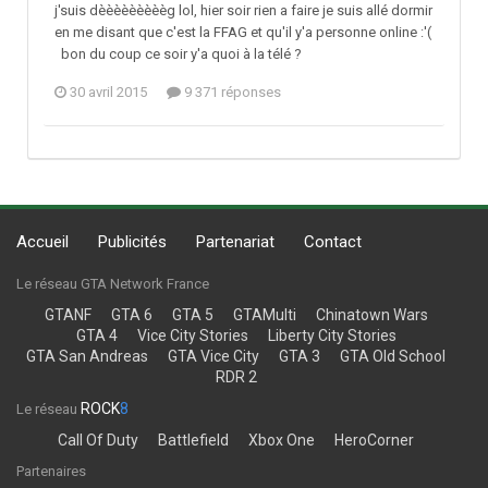
j'suis dèèèèèèèèèg lol, hier soir rien a faire je suis allé dormir
en me disant que c'est la FFAG et qu'il y'a personne online :'(
bon du coup ce soir y'a quoi à la télé ?
30 avril 2015
9 371 réponses
Accueil
Publicités
Partenariat
Contact
Le réseau GTA Network France
GTANF
GTA 6
GTA 5
GTAMulti
Chinatown Wars
GTA 4
Vice City Stories
Liberty City Stories
GTA San Andreas
GTA Vice City
GTA 3
GTA Old School
RDR 2
ROCK
8
Le réseau
Call Of Duty
Battlefield
Xbox One
HeroCorner
Partenaires