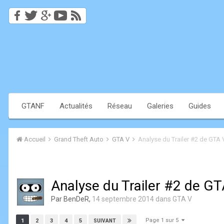
GTANF
Actualités
Réseau
Galeries
Guides
Accueil
Grand Theft Auto
GTA V
Analyse du Trailer #2 de GTA 
Analyse du Trailer #2 de G
Par
BenDeR
,
14 septembre 2014
dans
GTA V
Page 1 sur 5
1
2
3
4
5
SUIVANT