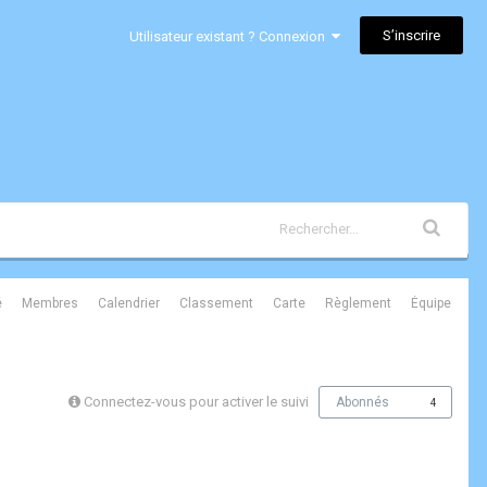
S’inscrire
Utilisateur existant ? Connexion
é
Membres
Calendrier
Classement
Carte
Règlement
Équipe
Connectez-vous pour activer le suivi
Abonnés
4