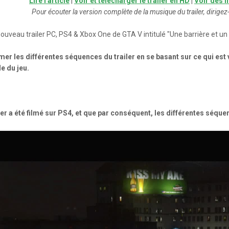
Lire l'article
|
Voir et télécharger le trailer en HD
|
Voir des i
Pour écouter la version complète de la musique du trailer, dirige
ouveau trailer PC, PS4 & Xbox One de GTA V intitulé "Une barrière et u
mer les différentes séquences du trailer en se basant sur ce qui est 
e du jeu.
ler a été filmé sur PS4, et que par conséquent, les différentes séqu