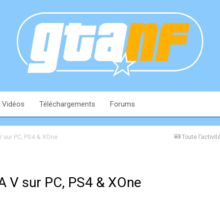
Vidéos
Téléchargements
Forums
V sur PC, PS4 & XOne
Toute l’activit
TA V sur PC, PS4 & XOne