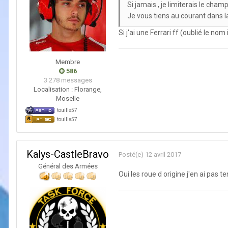
Si jamais , je limiterais le ch
Je vous tiens au courant dans l
Si j'ai une Ferrari ff (oublié le nom
Membre
586
3 278 messages
Localisation :
Florange,
Moselle
touille57
touille57
Kalys-CastleBravo
Posté(e)
12 avril 2017
Général des Armées
Oui les roue d origine j'en ai pas 