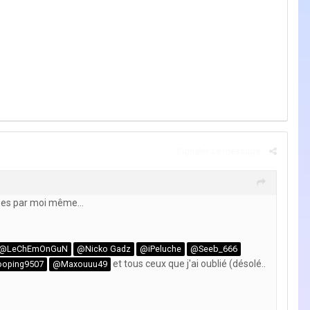
Signaler ce message
ées par moi même...
@LeChEmOnGuN
@Nicko Gadz
@iPeluche
@Seeb_666
et tous ceux que j'ai oublié (désolé..
ooping9507
@Maxouuu49