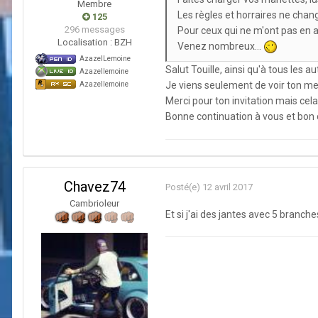
Membre
Les règles et horraires ne chang
125
296 messages
Pour ceux qui ne m'ont pas en a
Localisation :
BZH
Venez nombreux...
AzazelLemoine
Salut Touille, ainsi qu'à tous les 
Azazellemoine
Je viens seulement de voir ton me
Azazellemoine
Merci pour ton invitation mais cel
Bonne continuation à vous et bon
Chavez74
Posté(e)
12 avril 2017
Cambrioleur
Et si j'ai des jantes avec 5 branche