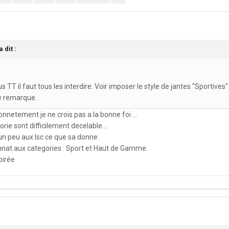
a dit :
us TT il faut tous les interdire. Voir imposer le style de jantes "Sportives
te remarque.
honnetement je ne crois pas a la bonne foi ...
ie sont difficilement decelable...
 un peu aux lsc ce que sa donne .
ionnat aux categories : Sport et Haut de Gamme.
oirée