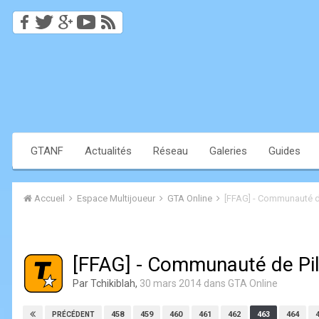
GTANF
Actualités
Réseau
Galeries
Guides
Accueil
Espace Multijoueur
GTA Online
[FFAG] - Communauté d
[FFAG] - Communauté de Pi
Par
Tchikiblah
,
30 mars 2014
dans
GTA Online
458
459
460
461
462
463
464
PRÉCÉDENT