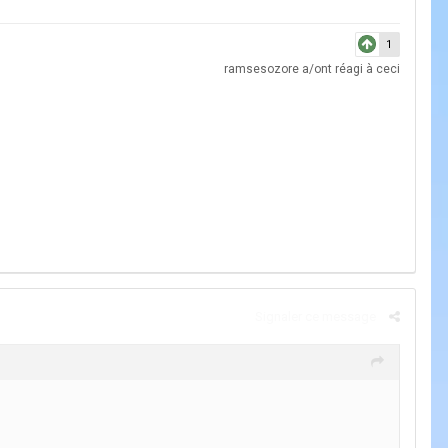
1
ramsesozore
a/ont réagi à ceci
Signaler ce message