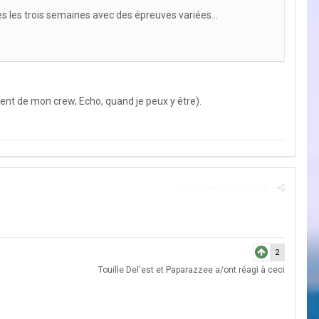
tes les trois semaines avec des épreuves variées...
vent de mon crew, Echo, quand je peux y être).
Signaler ce message
2
Touille Del'est
et
Paparazzee
a/ont réagi à ceci