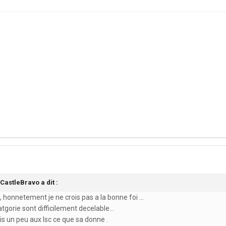
-CastleBravo
a dit :
, honnetement je ne crois pas a la bonne foi ...
gorie sont difficilement decelable...
ais un peu aux lsc ce que sa donne .