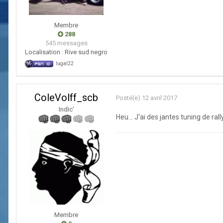
Membre
288
545 messages
Localisation :
Rive sud negro
lugal22
ColeVolff_scb
Posté(e)
12 avril 2017
Indic'
Heu... J'ai des jantes tuning de r
Membre