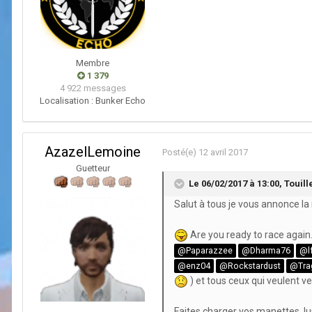
Membre
1 379
4 922 messages
Localisation :
Bunker Echo
AzazelLemoine
Posté(e)
12 avril 2017
Guetteur
Le 06/02/2017 à 13:00,
Touill
Salut à tous je vous annonce l
Are you ready to race again.
@Paparazzee
@Dharma76
@lf
@enz04
@Rockstardust
@Trag
) et tous ceux qui veulent v
Faites charger vos manettes, lus