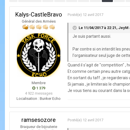
Kalys-CastleBravo
Posté(e)
12 avril 2017
Général des Armées
Le 11/04/2017 à 22:21,
JeyM
Je suis partant aussi.
Par contre si on interdit les pne
l'organisateur seul juge de cet
Quand il s'agit de "competition" , 
Et comme certain pneu autre catgor
En sortant du taff , je regarderais
Membre
Si jamais , je limiterais le champ
1 379
Je vous tiens au courant dans la s
4 922 messages
Localisation :
Bunker Echo
ramsesozore
Posté(e)
12 avril 2017
Braqueur de bijouterie