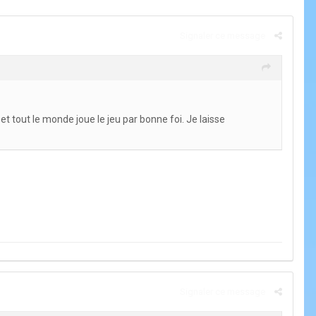
Signaler ce message
" et tout le monde joue le jeu par bonne foi. Je laisse
Signaler ce message