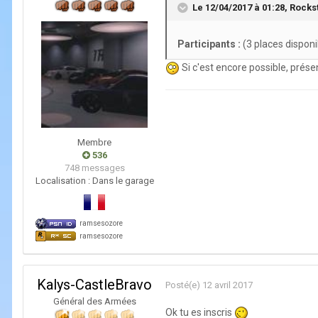
Le 12/04/2017 à 01:28,
Rocks
Participants :
(3 places disponi
Si c'est encore possible, prés
Membre
536
748 messages
Localisation :
Dans le garage
ramsesozore
ramsesozore
Kalys-CastleBravo
Posté(e)
12 avril 2017
Général des Armées
Ok tu es inscris