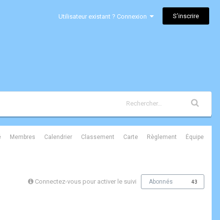
S’inscrire
Utilisateur existant ? Connexion
é
Membres
Calendrier
Classement
Carte
Règlement
Équipe
Connectez-vous pour activer le suivi
Abonnés
43