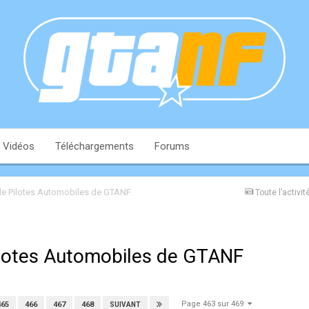
Vidéos
Téléchargements
Forums
e Pilotes Automobiles de GTANF
Toute l’activit
lotes Automobiles de GTANF
Page 463 sur 469
465
466
467
468
SUIVANT