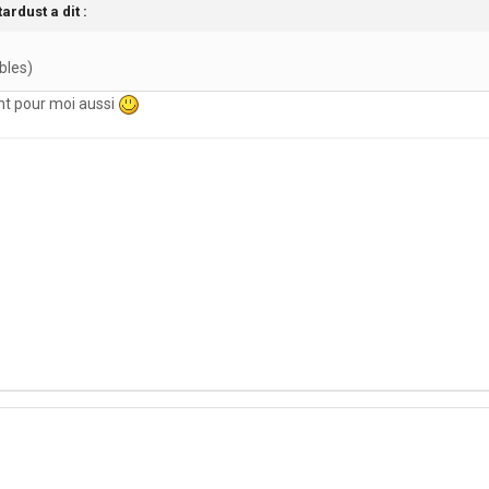
tardust
a dit :
bles)
ent pour moi aussi