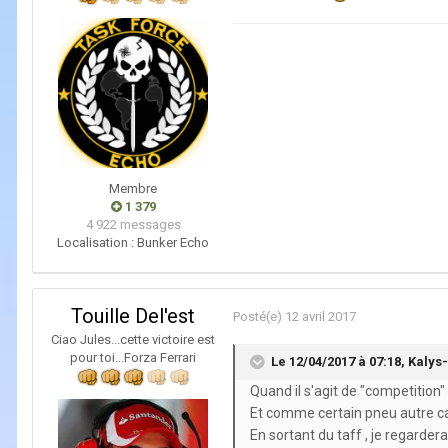
Membre
1 379
4 922 messages
Localisation :
Bunker Echo
Touille Del'est
Posté(e)
12 avril 2017
Ciao Jules...cette victoire est
pour toi...Forza Ferrari
Le 12/04/2017 à 07:18,
Kalys
Quand il s'agit de "competition" 
Et comme certain pneu autre cat
En sortant du taff , je regarder