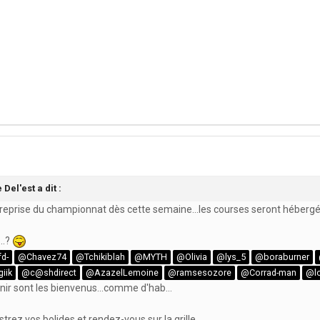
e Del'est
a dit :
a reprise du championnat dès cette semaine...les courses seront héberg
..?
d-
@Chavez74
@Tchikiblah
@MYTH
@Olivia
@lys_5
@boraburner
iik
@c@shdirect
@AzazelLemoine
@ramsesozore
@Corrad-man
@l
enir sont les bienvenus...comme d'hab...
trez vos bolides et rendez-vous sur la grille.