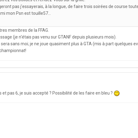
eront pas j'essayerais, à la longue, de faire trois soirées de course tou
mi mon Psn est touille57...
autres membres de la FFAG.
ssage (je n'étais pas venu sur GTANF depuis plusieurs mois).
a sera sans moi; je ne joue quasiment plus à GTA (mis à part quelques e
 championnat!
s et pas 6, je suis accepté ? Possibilité de les faire en bleu ?