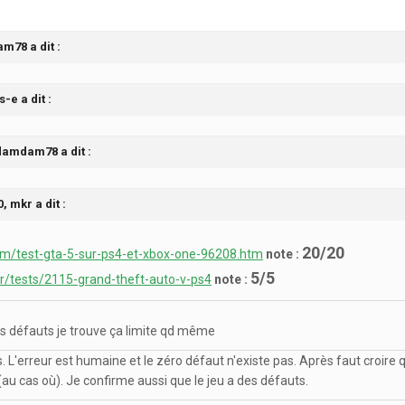
m78 a dit :
-e a dit :
 damdam78 a dit :
, mkr a dit :
20/20
om/test-gta-5-sur-ps4-et-xbox-one-96208.htm
note :
5/5
r/tests/2115-grand-theft-auto-v-ps4
note :
des défauts je trouve ça limite qd même
. L'erreur est humaine et le zéro défaut n'existe pas. Après faut croire
(au cas où). Je confirme aussi que le jeu a des défauts.