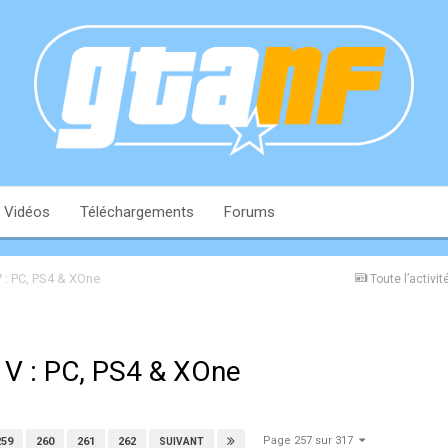
Vidéos
Téléchargements
Forums
 : PC, PS4 & XOne
Toute l’activit
 V : PC, PS4 & XOne
Page 257 sur 317
259
260
261
262
SUIVANT