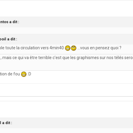
ntos a dit :
oil a dit :
rible toute la circulation vers 4min40
...vous en pensez quoi ?
en , mais ce qui va être terrible c'est que les graphismes sur nos télés se
ation de fou
:D
 a dit :