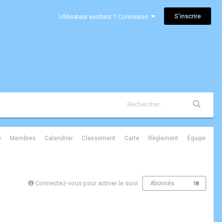
S’inscrire
Utilisateur existant ? Connexion
é
Membres
Calendrier
Classement
Carte
Règlement
Équipe
Connectez-vous pour activer le suivi
Abonnés
18