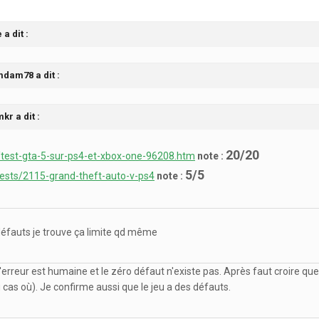
a dit :
mdam78 a dit :
kr a dit :
20/20
/test-gta-5-sur-ps4-et-xbox-one-96208.htm
note :
5/5
ests/2115-grand-theft-auto-v-ps4
note :
 défauts je trouve ça limite qd même
L'erreur est humaine et le zéro défaut n'existe pas. Après faut croire q
 cas où). Je confirme aussi que le jeu a des défauts.