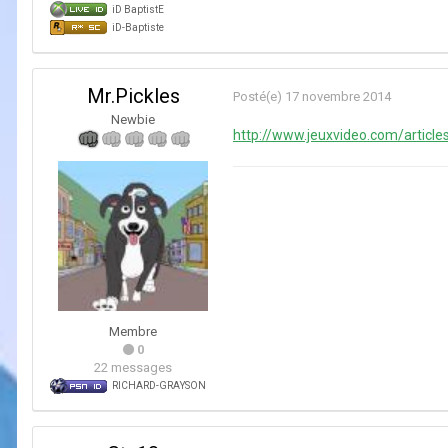
iD BaptistE
iD-Baptiste
Mr.Pickles
Posté(e)
17 novembre 2014
Newbie
http://www.jeuxvideo.com/articl
Membre
0
22 messages
RlCHARD-GRAYSON