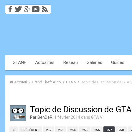
GTANF
Actualités
Réseau
Galeries
Guides
Accueil
Grand Theft Auto
GTA V
Topic de Discussion de GTA V
Topic de Discussion de GTA
Par
BenDeR
,
1 février 2014
dans
GTA V
252
253
254
255
256
257
258
PRÉCÉDENT