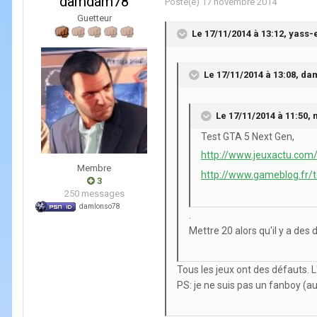
damdam78
Posté(e)
17 novembre 2014
Guetteur
Le 17/11/2014 à 13:12, yass-e 
Le 17/11/2014 à 13:08, da
Le 17/11/2014 à 11:50, m
Test GTA 5 Next Gen,
http://www.jeuxactu.com
Membre
http://www.gameblog.fr/t
3
250 messages
damlonso78
.
Mettre 20 alors qu'il y a des
Tous les jeux ont des défauts. 
PS: je ne suis pas un fanboy (au