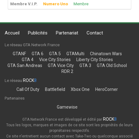
Membre V.I.P.
Numero Uno
Membre
Accueil
Publicités
Partenariat
Contact
Le réseau GTA Network France
GTANF
GTA 6
GTA 5
GTAMulti
Chinatown Wars
GTA 4
Vice City Stories
Liberty City Stories
GTA San Andreas
GTA Vice City
GTA 3
GTA Old School
RDR 2
ROCK
8
Le réseau
Call Of Duty
Battlefield
Xbox One
HeroCorner
Partenaires
Gamewise
ROCK
8
GTA Network France est développé et édité par
Tous les logos, marques et images de ce site sont les propriétés de leurs
propriétaires respectifs.
Ce site n'entretient aucun contact avec Take-Two ou quelconque associé