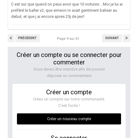
C est sur que quand on peux avoir que 10 voitures. ..Moi je lui ai
préféré le baller v2, que simeon m avait gentiment baliser au
debut, et que j ai encore apres 25j de jeu!!
PRÉCÉDENT
SUIVANT
Page 9 sur 61
Créer un compte ou se connecter pour
commenter
Vous devez être membre afin de pouvoir
déposer un commentaire
Créer un compte
Créez un compte sur notre communauté.
C’est facile !
Créer un nouveau compte