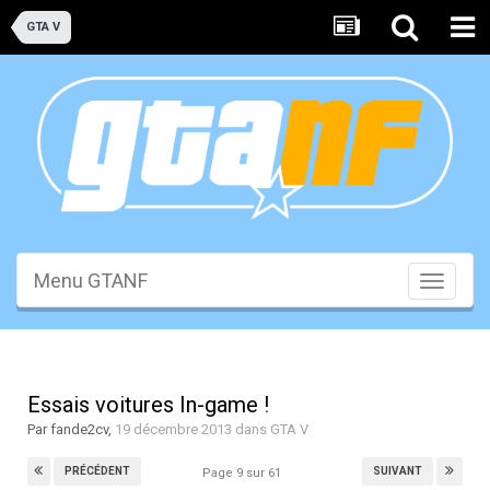
GTA V
Menu GTANF
Toggle
navigati
Essais voitures In-game !
Par
fande2cv
,
19 décembre 2013
dans
GTA V
PRÉCÉDENT
SUIVANT
Page 9 sur 61