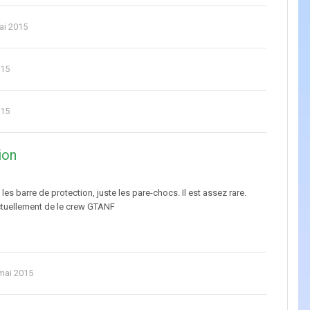
ai 2015
015
015
ion
s barre de protection, juste les pare-chocs. Il est assez rare.
actuellement de le crew GTANF
mai 2015