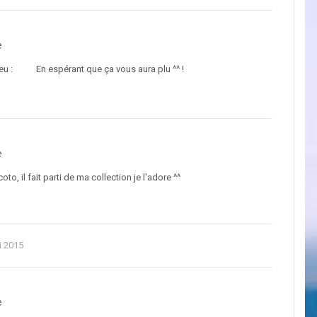
e
u jeu : En espérant que ça vous aura plu ^^ !
e
, il fait parti de ma collection je l'adore ^^
i 2015
e