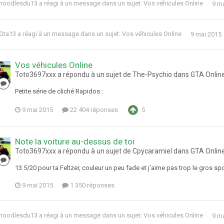
noodlesdu13
a réagi à un message dans un sujet:
Vos véhicules Online
9 m
Gta13
a réagi à un message dans un sujet:
Vos véhicules Online
9 mai 2015
Vos véhicules Online
Toto3697xxx a répondu à un sujet de The-Psychio dans
GTA Onlin
Petite série de cliché Rapidos :
9 mai 2015
22 404 réponses
5
Note la voiture au-dessus de toi
Toto3697xxx a répondu à un sujet de Cpycaramiel dans
GTA Onlin
13.5/20 pour ta Feltzer, couleur un peu fade et j'aime pas trop le gros spoi
9 mai 2015
1 350 réponses
noodlesdu13
a réagi à un message dans un sujet:
Vos véhicules Online
9 m