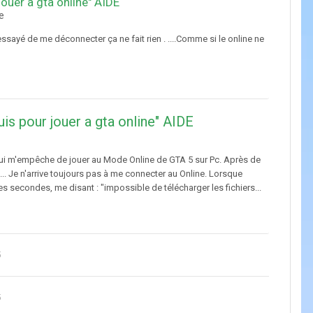
jouer a gta online" AIDE
e
essayé de me déconnecter ça ne fait rien . ....Comme si le online ne
uis pour jouer a gta online" AIDE
 qui m'empêche de jouer au Mode Online de GTA 5 sur Pc. Après de
... Je n'arrive toujours pas à me connecter au Online. Lorsque
 secondes, me disant : "impossible de télécharger les fichiers...
5
5