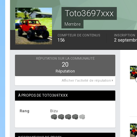
Toto3697xxx
Membre
COMPTEUR DE CONTENUS
INSCRIPTION
156
2 septembr
RÉPUTATION SUR LA COMMUNAUTÉ
20
Réputation
Afficher l’activité de réputation
À PROPOS DE TOTO3697XXX
Rang
Bizu