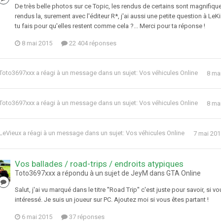
De très belle photos sur ce Topic, les rendus de certains sont magnifique
rendus la, surement avec l'éditeur R*, j'ai aussi une petite question à L
tu fais pour qu'elles restent comme cela ?... Merci pour ta réponse !
8 mai 2015
22 404 réponses
Toto3697xxx
a réagi à un message dans un sujet:
Vos véhicules Online
8 ma
Toto3697xxx
a réagi à un message dans un sujet:
Vos véhicules Online
8 ma
LeVieux
a réagi à un message dans un sujet:
Vos véhicules Online
7 mai 201
Vos ballades / road-trips / endroits atypiques
Toto3697xxx a répondu à un sujet de JeyM dans
GTA Online
Salut, j'ai vu marqué dans le titre ''Road Trip'' c'est juste pour savoir, si 
intéressé. Je suis un joueur sur PC. Ajoutez moi si vous êtes partant !
6 mai 2015
37 réponses