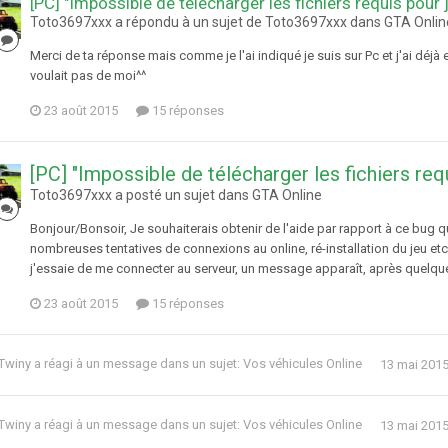
[PC] "Impossible de télécharger les fichiers requis pour 
Toto3697xxx a répondu à un sujet de Toto3697xxx dans
GTA Onlin
Merci de ta réponse mais comme je l'ai indiqué je suis sur Pc et j'ai déjà 
voulait pas de moi^^
23 août 2015
15 réponses
[PC] "Impossible de télécharger les fichiers req
Toto3697xxx a posté un sujet dans
GTA Online
Bonjour/Bonsoir, Je souhaiterais obtenir de l'aide par rapport à ce bug
nombreuses tentatives de connexions au online, ré-installation du jeu etc
j'essaie de me connecter au serveur, un message apparaît, après quelques
23 août 2015
15 réponses
Twiny
a réagi à un message dans un sujet:
Vos véhicules Online
13 mai 201
Twiny
a réagi à un message dans un sujet:
Vos véhicules Online
13 mai 201