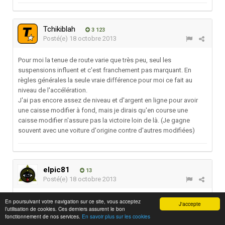
Tchikiblah
3 123
Posté(e)
18 octobre 2013
Pour moi la tenue de route varie que très peu, seul les
suspensions influent et c'est franchement pas marquant. En
règles générales la seule vraie différence pour moi ce fait au
niveau de l'accélération.
J'ai pas encore assez de niveau et d'argent en ligne pour avoir
une caisse modifier à fond, mais je dirais qu'en course une
caisse modifier n'assure pas la victoire loin de là. (Je gagne
souvent avec une voiture d'origine contre d'autres modifiées)
elpic81
13
Posté(e)
18 octobre 2013
En poursuivant votre navigation sur ce site, vous acceptez
J'accepte
Le 18/10/2013 à 08:22, Tchikiblah a dit :
l’utilisation de cookies. Ces derniers assurent le bon
fonctionnement de nos services.
En savoir plus sur les cookies
Pour moi la tenue de route varie que très peu, seul les