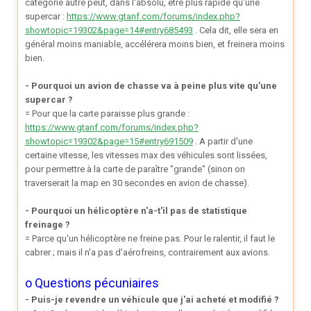
catégorie autre peut, dans l'absolu, être plus rapide qu'une
supercar :
https://www.gtanf.com/forums/index.php?
showtopic=19302&page=14#entry685493
. Cela dit, elle sera en
général moins maniable, accélérera moins bien, et freinera moins
bien.
- Pourquoi un avion de chasse va à peine plus vite qu'une
supercar ?
= Pour que la carte paraisse plus grande :
https://www.gtanf.com/forums/index.php?
showtopic=19302&page=15#entry691509
. A partir d'une
certaine vitesse, les vitesses max des véhicules sont lissées,
pour permettre à la carte de paraître "grande" (sinon on
traverserait la map en 30 secondes en avion de chasse).
- Pourquoi un hélicoptère n'a-t'il pas de statistique
freinage ?
= Parce qu'un hélicoptère ne freine pas. Pour le ralentir, il faut le
cabrer ; mais il n'a pas d'aérofreins, contrairement aux avions.
o Questions pécuniaires
- Puis-je revendre un véhicule que j'ai acheté et modifié ?