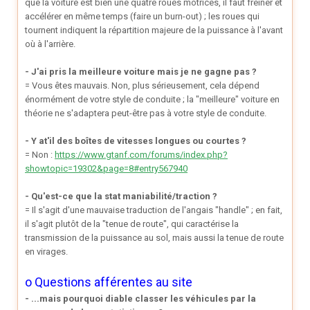
que la voiture est bien une quatre roues motrices, il faut freiner et
accélérer en même temps (faire un burn-out) ; les roues qui
tournent indiquent la répartition majeure de la puissance à l'avant
où à l'arrière.
- J'ai pris la meilleure voiture mais je ne gagne pas ?
= Vous êtes mauvais. Non, plus sérieusement, cela dépend
énormément de votre style de conduite ; la "meilleure" voiture en
théorie ne s'adaptera peut-être pas à votre style de conduite.
- Y at'il des boîtes de vitesses longues ou courtes ?
= Non :
https://www.gtanf.com/forums/index.php?
showtopic=19302&page=8#entry567940
- Qu'est-ce que la stat maniabilité/traction ?
= Il s'agit d'une mauvaise traduction de l'angais "handle" ; en fait,
il s'agit plutôt de la "tenue de route", qui caractérise la
transmission de la puissance au sol, mais aussi la tenue de route
en virages.
o Questions afférentes au site
- ...mais pourquoi diable classer les véhicules par la