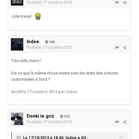
Posté(e)
17 octobre 2013
Jolie travail.
Indoe
106
Posté(e)
17 octobre 2013
Très utile, merci !
Est ce que la même chose existe avec les stats des voitures
customisées à fond ?
Modifié
17 octobre 2013
par Indoe
Donki le gris
310
Posté(e)
17 octobre 2013
Le 17/10/2013 à 18:40, Indoe a dit :