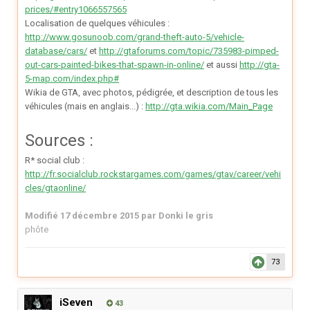
prices/#entry1066557565
Localisation de quelques véhicules :
http://www.gosunoob.com/grand-theft-auto-5/vehicle-
database/cars/
et
http://gtaforums.com/topic/735983-pimped-
out-cars-painted-bikes-that-spawn-in-online/
et aussi
http://gta-
5-map.com/index.php#
Wikia de GTA, avec photos, pédigrée, et description de tous les
véhicules (mais en anglais...) :
http://gta.wikia.com/Main_Page
Sources :
R* social club :
http://fr.socialclub.rockstargames.com/games/gtav/career/vehi
cles/gtaonline/
Modifié
17 décembre 2015
par Donki le gris
phôte
73
iSeven
43