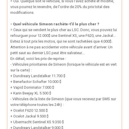
= Oui. Quelque soit le véhicule, si vous l'avez acheté et modifié,
vous pourrez le revendre, de l'ordre de 20% du prix total des
modifications.
- Quel véhicule Simeon rachète-t'il le plus cher ?
= Ceux qui se vendent le plus cher au LSC. Donc, vous pouvez lui
refourguer pour 12.000$ une Sentinel XS, une F620, une Jackal...
Evitez à tout prix les motos, qui ne sont rachetées que 4.000$.
Attention à ne pas accidenter votre véhicule avant d'arriver. Un
petit saut au dernier LSC peut être salvateur...
En détail, voici les prix de reprise :
- Véhicules prioritaires de Simeon (lorsque le véhicule est en vert
sur la carte) :
+ Dundreary Landstalker 11.700 $
+ Benefactor Schafter 10.000 $
+ Vapid Dominator 7.000 $
+ Karin Beejay XL 5.500 $
- Véhicules de la liste de Simeon (que vous recevez par SMS sur
votre téléphone toutes les 24h) :
+ Ocelot F620 12.500 $
+ Ocelot Jackal 9.500 $
+ Ubermacht Sentinel XS 9.350 $
+ Dundreary Landstalker 9.000 $