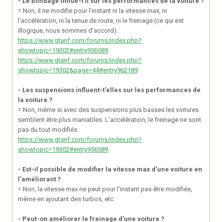
- Le blindage influe-t'il sur les performances de la voiture ?
= Non, il ne modifie pour l'instant ni la vitesse max, ni
l'accélération, ni la tenue de route, ni le freinage (ce qui est
illogique, nous sommes d'accord) :
https://www.gtanf.com/forums/index.php?
showtopic=19302#entry956589
https://www.gtanf.com/forums/index.php?
showtopic=19302&page=44#entry962189
- Les suspensions influent-t'elles sur les performances de
la voiture ?
= Non, même si avec des suspensions plus basses les voitures
semblent être plus maniables. L'accélération, le freinage ne sont
pas du tout modifiés :
https://www.gtanf.com/forums/index.php?
showtopic=19302#entry956589
- Est-il possible de modifier la vitesse max d'une voiture en
l'améliorant ?
= Non, la vitesse max ne peut pour l'instant pas être modifiée,
même en ajoutant des turbos, etc.
- Peut-on améliorer le freinage d'une voiture ?