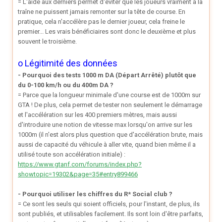
= L'aide aux derniers permet d'éviter que les joueurs vraiment à la
traîne ne puissent jamais remonter sur la tête de course. En
pratique, cela n'accélère pas le dernier joueur, cela freine le
premier... Les vrais bénéficiaires sont donc le deuxième et plus
souvent le troisième.
o Légitimité des données
- Pourquoi des tests 1000 m DA (Départ Arrêté) plutôt que
du 0-100 km/h ou du 400m DA ?
= Parce que la longueur minimale d'une course est de 1000m sur
GTA ! De plus, cela permet de tester non seulement le démarrage
et l'accélération sur les 400 premiers mètres, mais aussi
d'introduire une notion de vitesse max lorsqu'on arrive sur les
1000m (il n'est alors plus question que d'accélération brute, mais
aussi de capacité du véhicule à aller vite, quand bien même il a
utilisé toute son accélération initiale) :
https://www.gtanf.com/forums/index.php?
showtopic=19302&page=35#entry899466
- Pourquoi utiliser les chiffres du R* Social club ?
= Ce sont les seuls qui soient officiels, pour l'instant, de plus, ils
sont publiés, et utilisables facilement. Ils sont loin d'être parfaits,