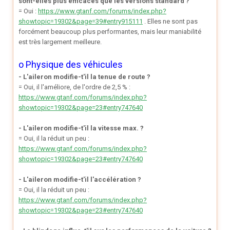
sont-elles plus efficaces que les versions standard ?
= Oui :
https://www.gtanf.com/forums/index.php?
showtopic=19302&page=39#entry915111
. Elles ne sont pas
forcément beaucoup plus performantes, mais leur maniabilité
est très largement meilleure.
o Physique des véhicules
- L'aileron modifie-t'il la tenue de route ?
= Oui, il l'améliore, de l'ordre de 2,5 % :
https://www.gtanf.com/forums/index.php?
showtopic=19302&page=23#entry747640
- L'aileron modifie-t'il la vitesse max. ?
= Oui, il la réduit un peu :
https://www.gtanf.com/forums/index.php?
showtopic=19302&page=23#entry747640
- L'aileron modifie-t'il l'accélération ?
= Oui, il la réduit un peu :
https://www.gtanf.com/forums/index.php?
showtopic=19302&page=23#entry747640