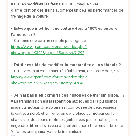
= Oui, en modifiant les freins au LSC. Chaque niveau
d'amélioration des freins augmente un peu les performances de
freinage de la voiture.
- Est-ce que modifier une voiture déjà à 100% va encore
l'améliorer ?
= Oui, bien que cela ne semble pas logique :
https://www.gtanf.com/forums/index.php?
showtopic=19302&page=15#entry691297
- Est-il possible de modifier la maniabilité d'un véhicule ?
= Oui, avec un aileron, mais très faiblement, de l'ordre de 2,5 % :
https://www.gtanf.com/forums/index.php?
showtopic=19302&page=23#entry747640
- Je n'ai pas bien compris ces histoires de transmission... ?
= La transmission est la répartition aux roues de la puissance
issue du moteur. Une voiture est composée de deux essieus
(avant et arrière), et en fonction de la place du moteur sur le
châssis, et des roues motrices (entraînées par le moteur), cela
engendre différents niveau de performance et de tenue de route.
Voici les principaux types de transmission :