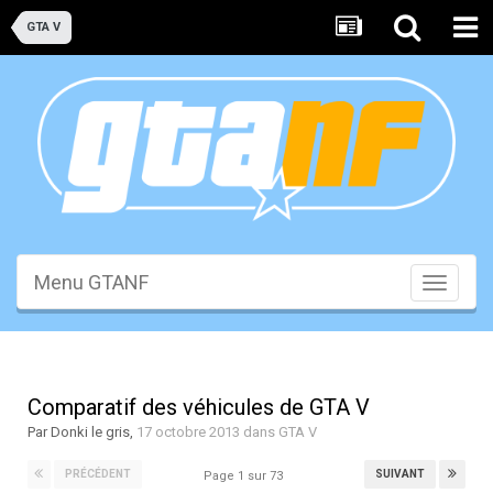
GTA V
Menu GTANF
Toggle
navigati
Comparatif des véhicules de GTA V
Par
Donki le gris
,
17 octobre 2013
dans
GTA V
PRÉCÉDENT
SUIVANT
Page 1 sur 73