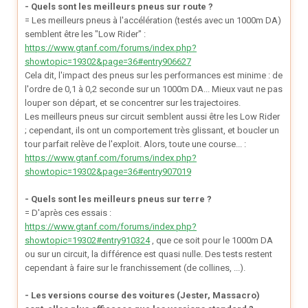
- Quels sont les meilleurs pneus sur route ?
= Les meilleurs pneus à l'accélération (testés avec un 1000m DA)
semblent être les "Low Rider" :
https://www.gtanf.com/forums/index.php?
showtopic=19302&page=36#entry906627
Cela dit, l'impact des pneus sur les performances est minime : de
l'ordre de 0,1 à 0,2 seconde sur un 1000m DA... Mieux vaut ne pas
louper son départ, et se concentrer sur les trajectoires.
Les meilleurs pneus sur circuit semblent aussi être les Low Rider
; cependant, ils ont un comportement très glissant, et boucler un
tour parfait relève de l'exploit. Alors, toute une course... :
https://www.gtanf.com/forums/index.php?
showtopic=19302&page=36#entry907019
- Quels sont les meilleurs pneus sur terre ?
= D'après ces essais :
https://www.gtanf.com/forums/index.php?
showtopic=19302#entry910324
, que ce soit pour le 1000m DA
ou sur un circuit, la différence est quasi nulle. Des tests restent
cependant à faire sur le franchissement (de collines, ...).
- Les versions course des voitures (Jester, Massacro)