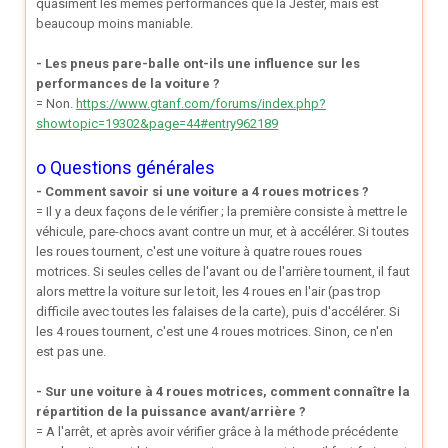
quasiment les mêmes performances que la Jester, mais est
beaucoup moins maniable.
- Les pneus pare-balle ont-ils une influence sur les
performances de la voiture ?
= Non.
https://www.gtanf.com/forums/index.php?
showtopic=19302&page=44#entry962189
o Questions générales
- Comment savoir si une voiture a 4 roues motrices ?
= Il y a deux façons de le vérifier ; la première consiste à mettre le
véhicule, pare-chocs avant contre un mur, et à accélérer. Si toutes
les roues tournent, c'est une voiture à quatre roues roues
motrices. Si seules celles de l'avant ou de l'arrière tournent, il faut
alors mettre la voiture sur le toit, les 4 roues en l'air (pas trop
difficile avec toutes les falaises de la carte), puis d'accélérer. Si
les 4 roues tournent, c'est une 4 roues motrices. Sinon, ce n'en
est pas une.
- Sur une voiture à 4 roues motrices, comment connaître la
répartition de la puissance avant/arrière ?
= A l'arrêt, et après avoir vérifier grâce à la méthode précédente