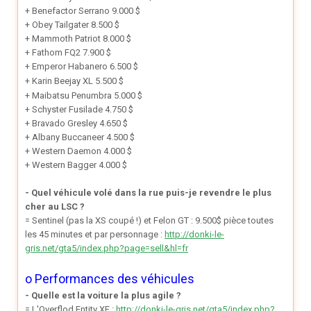
+ Benefactor Serrano 9.000 $
+ Obey Tailgater 8.500 $
+ Mammoth Patriot 8.000 $
+ Fathom FQ2 7.900 $
+ Emperor Habanero 6.500 $
+
Karin B
eejay XL 5.500 $
+ Maibatsu Penumbra 5.000 $
+ Schyster Fusilade 4.750 $
+ Bravado Gresley 4.650 $
+ Albany Buccaneer 4.500 $
+ Western Daemon 4.000 $
+ Western Bagger 4.000 $
- Quel véhicule volé dans la rue puis-je revendre le plus
cher au LSC ?
= Sentinel (pas la XS coupé !) et Felon GT : 9.500$ pièce toutes
les 45 minutes et par personnage :
http://donki-le-
gris.net/gta5/index.php?page=sell&hl=fr
o Performances des véhicules
- Quelle est la voiture la plus agile ?
= L'Overflod Entity XF :
http://donki-le-gris.net/gta5/index.php?