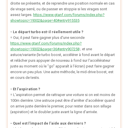
droite se présente, et de reprendre une position normale en cas
de virage serré, ou de passer en stoppie si les virages sont
assez larges.
https://www.gtanf.com/forums/index.php?
showtopic=19302&page=40#entry915535
- Le départ turbo est-il réellement utile ?
= Oui, il peut faire gagner plus d'une seconde
https://www.gtanf.com/forums/index.php?
showtopic=19302&page=36#entry907258
; et une
astuce/variante (le turbo boost, accélérer à fond avant le départ
et relâcher puis appuyer de nouveau à fond sur l'accélérateur
juste au moment où le "go" apparaît à l'écran) peut faire gagner
encore un peu plus. Une autre méthode, le mid-drive boost, est
en cours de tests.
- Et l'aspiration ?
= L'aspiration permet de rattraper une voiture si on est moins de
100m derrière. Une astruce peut être d'arrêter d'accélérer quand
on arrive juste derrière le premier, pour rester dans son sillage
(aspiration) et le doubler juste avant la ligne d'arrivée.
- Quel est l'impact de l'aide aux derniers ?