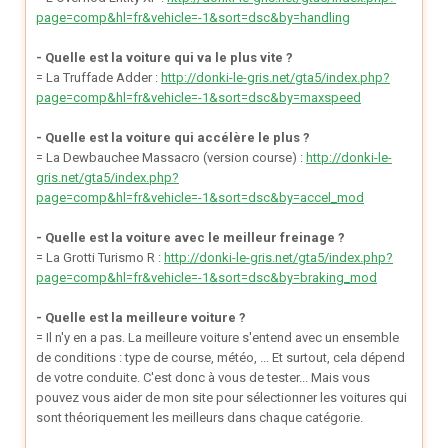
page=comp&hl=fr&vehicle=-1&sort=dsc&by=handling
- Quelle est la voiture qui va le plus vite ?
= La Truffade Adder :
http://donki-le-gris.net/gta5/index.php?
page=comp&hl=fr&vehicle=-1&sort=dsc&by=maxspeed
- Quelle est la voiture qui accélère le plus ?
= La Dewbauchee Massacro (version course) :
http://donki-le-
gris.net/gta5/index.php?
page=comp&hl=fr&vehicle=-1&sort=dsc&by=accel_mod
- Quelle est la voiture avec le meilleur freinage ?
= La Grotti Turismo R :
http://donki-le-gris.net/gta5/index.php?
page=comp&hl=fr&vehicle=-1&sort=dsc&by=braking_mod
- Quelle est la meilleure voiture ?
= Il n'y en a pas. La meilleure voiture s'entend avec un ensemble
de conditions : type de course, météo, ... Et surtout, cela dépend
de votre conduite. C'est donc à vous de tester... Mais vous
pouvez vous aider de mon site pour sélectionner les voitures qui
sont théoriquement les meilleurs dans chaque catégorie.