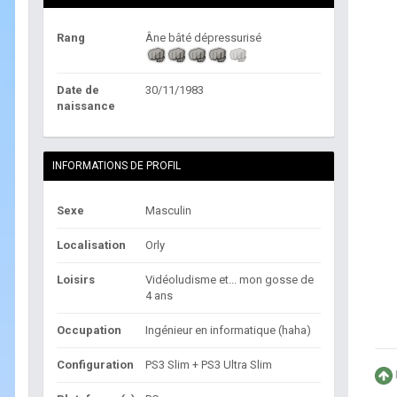
Rang
Âne bâté dépressurisé
Date de
30/11/1983
naissance
INFORMATIONS DE PROFIL
Sexe
Masculin
Localisation
Orly
Loisirs
Vidéoludisme et... mon gosse de
4 ans
Occupation
Ingénieur en informatique (haha)
Configuration
PS3 Slim + PS3 Ultra Slim