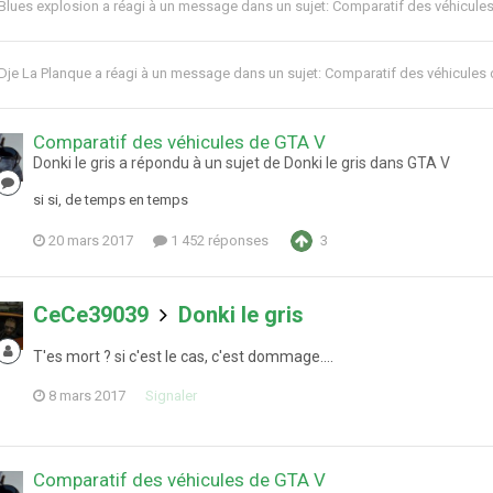
Blues explosion
a réagi à un message dans un sujet:
Comparatif des véhicule
Dje La Planque
a réagi à un message dans un sujet:
Comparatif des véhicules
Comparatif des véhicules de GTA V
Donki le gris a répondu à un sujet de Donki le gris dans
GTA V
si si, de temps en temps
20 mars 2017
1 452 réponses
3
CeCe39039
Donki le gris
T'es mort ? si c'est le cas, c'est dommage....
8 mars 2017
Signaler
Comparatif des véhicules de GTA V