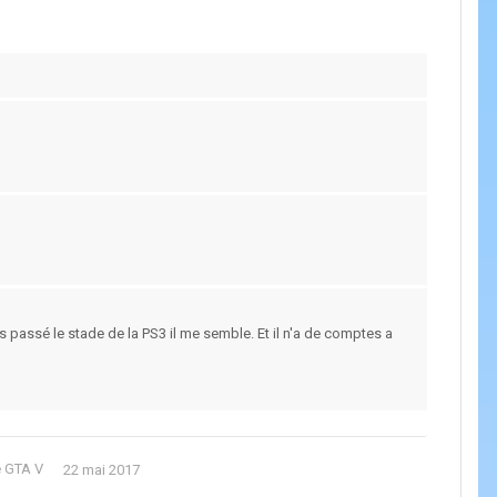
 pas passé le stade de la PS3 il me semble. Et il n'a de comptes a
e GTA V
22 mai 2017