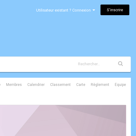
S’inscrire
Utilisateur existant ? Connexion
é
Membres
Calendrier
Classement
Carte
Règlement
Équipe