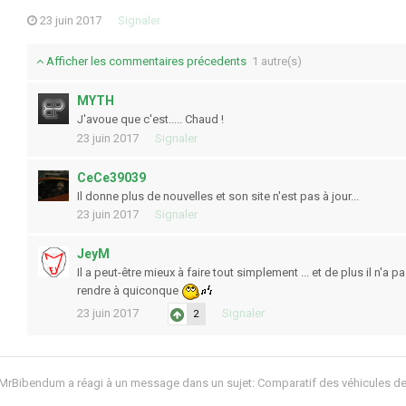
23 juin 2017
Signaler
Afficher les commentaires précedents
1 autre(s)
MYTH
J'avoue que c'est..... Chaud !
23 juin 2017
Signaler
CeCe39039
Il donne plus de nouvelles et son site n'est pas à jour...
23 juin 2017
Signaler
JeyM
Il a peut-être mieux à faire tout simplement ... et de plus il n'a
rendre à quiconque
23 juin 2017
Signaler
2
MrBibendum
a réagi à un message dans un sujet:
Comparatif des véhicules d