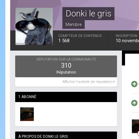
Donki le gris
Membre
COMPTEUR DE CONTENUS
INSCRIPTION
1 568
10 novemb
RÉPUTATION SUR LA COMMUNAUTÉ
310
Réputation
Afficher l’activité de réputation
1 ABONNÉ
À PROPOS DE DONKI LE GRIS