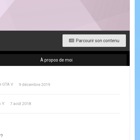
Parcourir son contenu
À propos de moi
e GTA V
9 décembre 2019
A V
7 août 2018
??