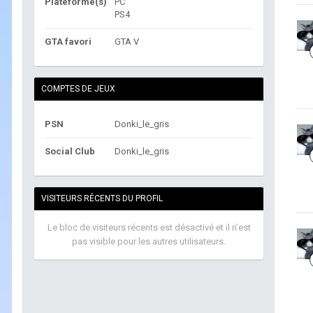
Plateforme(s)
PC
PS4
GTA favori
GTA V
COMPTES DE JEUX
PSN
Donki_le_gris
Social Club
Donki_le_gris
VISITEURS RÉCENTS DU PROFIL
Le bloc de visiteurs récents est désactivé et il n’est
pas visible pour les autres utilisateurs.