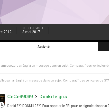
DERNIÈRE VISITE
re 2012
3 mai 2017
Activité
ramsesozore
a réagi à un message dans un sujet:
Comparatif des véhicules d
Vilsusan
a réagi à un message dans un sujet:
Comparatif des véhicules de GT
CeCe39039
Donki le gris
Donki ??? DONKIIII ???? Faut appeler le FBI pour te signalé disparut 