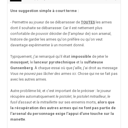
Une suggestion simple à court terme :
- Permettre au joueur de se débarrasser de
TOUTES
les armes
dont il souhaite se débarrasser. Car il est nettement plus
confortable de pouvoir décider de (l'ampleur de) son arsenal,
histoire de garder les armes qu'on préfère ou qu'on veut
davantage expérimenter à un moment donné.
Typiquement, j'ai remarqué qu'il était
impossible
de jeter le
mousquet
, le
lanceur pyrotechnique
et la
sulfateuse
Gunsenberg
. À chaque essai où que j'aille, j'ai droit au message
Vous ne pouvez pas lâcher des armes ici
. Chose qui ne se fait pas
avec les autres armes.
Autre problème lié, et c'est important de le préciser : le joueur
récupère automatiquement
le pistolet
,
le pistolet mitrailleur
,
le
fusil d'assaut
et
la mitraillette
sur ses ennemis morts,
alors que
la récupération des autres armes qui ne font pas partie de
l'arsenal du personnage exige l'appui d'une touche sur la
manette
.