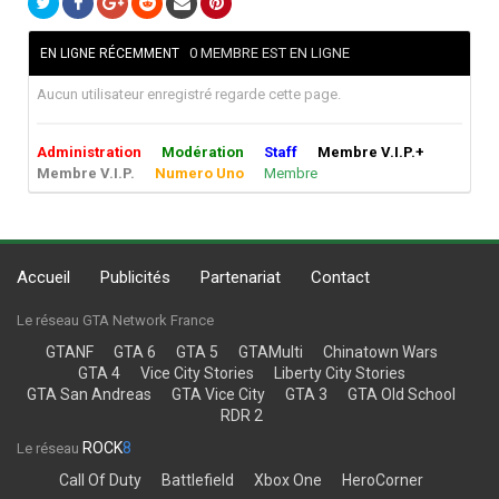
0 MEMBRE EST EN LIGNE
EN LIGNE RÉCEMMENT
Aucun utilisateur enregistré regarde cette page.
Administration
Modération
Staff
Membre V.I.P.+
Membre V.I.P.
Numero Uno
Membre
Accueil
Publicités
Partenariat
Contact
Le réseau GTA Network France
GTANF
GTA 6
GTA 5
GTAMulti
Chinatown Wars
GTA 4
Vice City Stories
Liberty City Stories
GTA San Andreas
GTA Vice City
GTA 3
GTA Old School
RDR 2
ROCK
8
Le réseau
Call Of Duty
Battlefield
Xbox One
HeroCorner