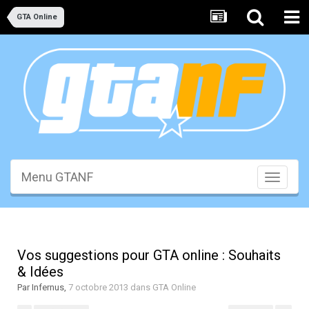
GTA Online
Menu GTANF
Toggle
navigati
Vos suggestions pour GTA online : Souhaits
& Idées
Par
Infernus
,
7 octobre 2013
dans
GTA Online