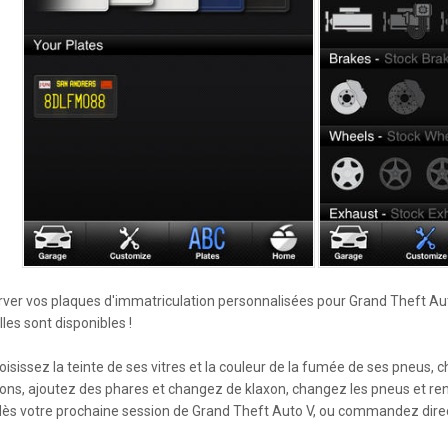
er vos plaques d'immatriculation personnalisées pour Grand Theft Au
es sont disponibles !
hoisissez la teinte de ses vitres et la couleur de la fumée de ses pneus,
sions, ajoutez des phares et changez de klaxon, changez les pneus et 
dès votre prochaine session de Grand Theft Auto V, ou commandez direc