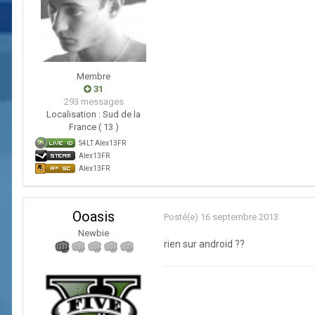
Membre
31
293 messages
Localisation :
Sud de la
France ( 13 )
S4LT Alex13FR
Alex13FR
Alex13FR
Ooasis
Posté(e)
16 septembre 2013
Newbie
rien sur android ??