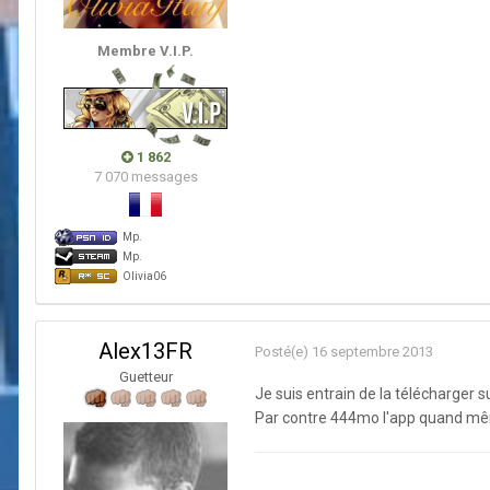
Membre V.I.P.
1 862
7 070 messages
Mp.
Mp.
Olivia06
Alex13FR
Posté(e)
16 septembre 2013
Guetteur
Je suis entrain de la télécharger su
Par contre 444mo l'app quand mê