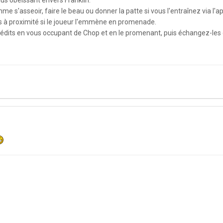
plus obéissant envers Franklin.
mme s'asseoir, faire le beau ou donner la patte si vous l'entraînez via l'ap
és à proximité si le joueur l'emmène en promenade.
its en vous occupant de Chop et en le promenant, puis échangez-les co