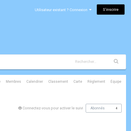
S’inscrire
Utilisateur existant ? Connexion
é
Membres
Calendrier
Classement
Carte
Règlement
Équipe
Connectez-vous pour activer le suivi
Abonnés
4