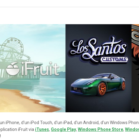
n iPhone, d'un iPod Touch, d'un iPad, d'un Android, d'un Windows Phone,
lication iFruit via
iTunes
,
Google Play
,
Windows Phone Store
,
Windo
!