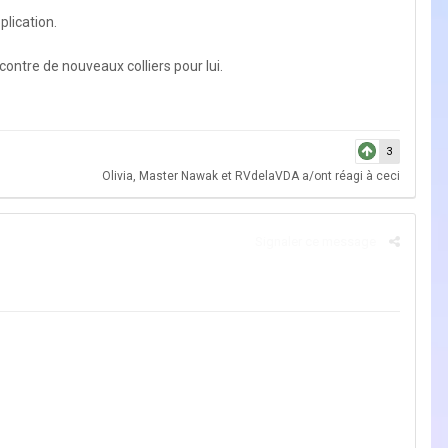
plication.
ntre de nouveaux colliers pour lui.
3
Olivia
,
Master Nawak
et
RVdelaVDA
a/ont réagi à ceci
Signaler ce message