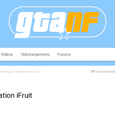
Vidéos
Téléchargements
Forums
échargez l'Application iFruit
Toute l’activit
tion iFruit