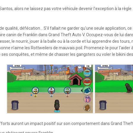
Santos, alors ne laissez pas votre véhicule devenir l'exception à la règle.
 de qualité, défécation... S'il fallait ne garder qu'une seule application,
aire canin de Franklin dans Grand Theft Auto V. Occupez-vous de lui dans 
esser, le nourrir, jouer à la balle ou à la corde et lui apprendre des tour
onne n'aime les Rottweilers de mauvais poil. Promenez-le pour l'aider à d
 ses conquêtes, et même de chasser les gangsters ou voler le bikini des
fforts auront un impact positif sur son comportement dans Grand Theft