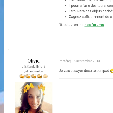
Il se montrera plus utile et 
Il pourra faire des tours, co
Il trouvera des objets cach
Gagnez suffisamment de créd
Discutez-en sur
nos forums
!
Olivia
Posté(e)
16 septembre 2013
🇺🇸Godzilla🇺🇸
Je vais essayer desuite sur ipad
🎶Hardwell🎶