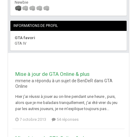
Newbie
INFORMATIONS DE PROFIL
GTA favori
GTA IV
Mise à jour de GTA Online & plus
mrnene a répondu à un sujet de BenDeR dans
GTA
Online
Hier j’ai réussi à jouer au on-line pendant une heure , puis,
alors que je me baladais tranquillement, j’ai été virer du jeu
par les autres joueurs, je ne m’explique toujours pas...
7 octobre 2013
54 réponses