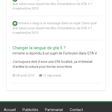
état serez-vous durant les 8Go d'installation de GTA V ?
6 septembre 2013
mrnene
a réagi à un message dans un sujet:
Dans quel
état serez-vous durant les 8Go d'installation de GTA V ?
6 septembre 2013
Changer la langue de gta 5 ?
mrnene a répondu à un sujet de Furtivzen dans
GTA V
J’ai toujours rêvé d’avoir une GTA localisé, ça m’éviterait
d’arrêter la voiture pour lire les sous-titres
28 août 2013
11 réponses
Accueil
Publicités
Partenariat
Contact