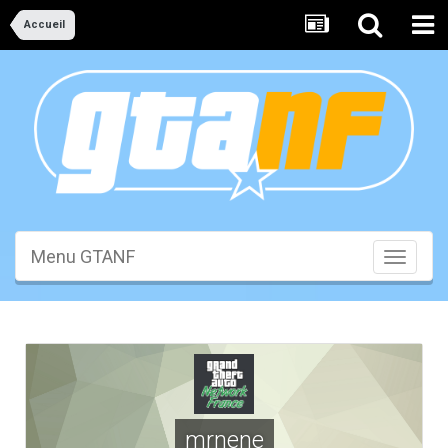
Accueil
Menu GTANF
Toggle
navigati
mrnene