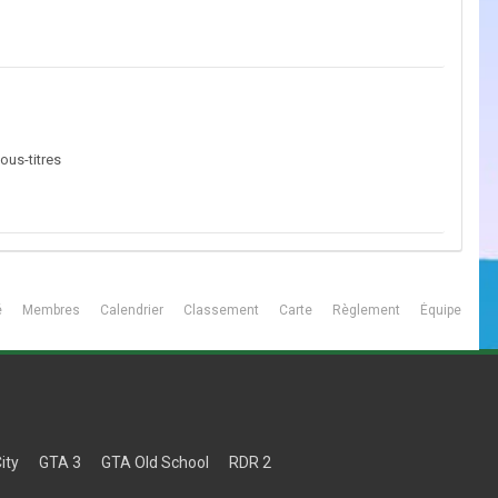
sous-titres
é
Membres
Calendrier
Classement
Carte
Règlement
Équipe
ity
GTA 3
GTA Old School
RDR 2