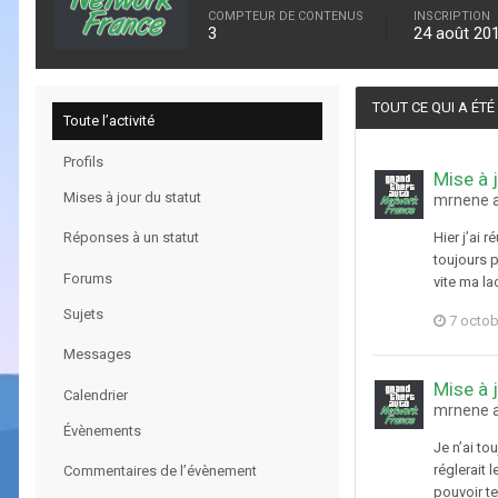
COMPTEUR DE CONTENUS
INSCRIPTION
3
24 août 20
TOUT CE QUI A ÉT
Toute l’activité
Profils
Mise à 
Mises à jour du statut
mrnene a
Réponses à un statut
Hier j’ai 
toujours p
Forums
vite ma la
Sujets
7 octob
Messages
Mise à 
Calendrier
mrnene a
Évènements
Je n’ai to
réglerait 
Commentaires de l’évènement
pouvoir te