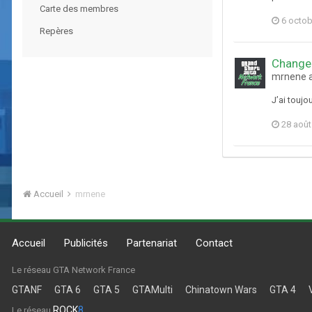
Carte des membres
6 octob
Repères
Changer
mrnene a
J’ai toujo
28 août
Accueil
mrnene
Accueil
Publicités
Partenariat
Contact
Le réseau GTA Network France
GTANF
GTA 6
GTA 5
GTAMulti
Chinatown Wars
GTA 4
ROCK
8
Le réseau