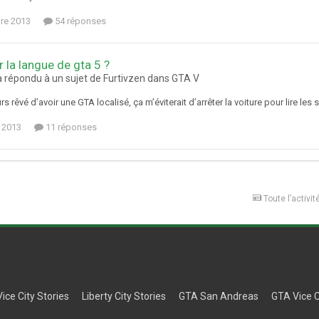
re 2013
54 réponses
 la langue de gta 5 ?
 répondu à un sujet de Furtivzen dans
GTA V
urs rêvé d’avoir une GTA localisé, ça m’éviterait d’arrêter la voiture pour lire les 
 2013
11 réponses
Toute l’activit
Vice City Stories
Liberty City Stories
GTA San Andreas
GTA Vice C