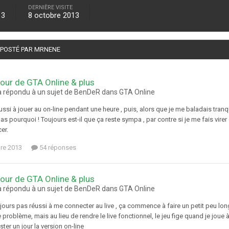
DERNIÈRE VISITE
13
8 octobre 2013
É POSTÉ PAR MRNENE
jour de GTA Online & plus
 répondu à un sujet de BenDeR dans
GTA Online
réussi à jouer au on-line pendant une heure , puis, alors que je me baladais tranqu
as pourquoi ! Toujours est-il que ça reste sympa , par contre si je me fais virer
cer.
re 2013
54 réponses
jour de GTA Online & plus
 répondu à un sujet de BenDeR dans
GTA Online
ujours pas réussi à me connecter au live , ça commence à faire un petit peu lo
le problème, mais au lieu de rendre le live fonctionnel, le jeu fige quand je joue 
ster un jour la version on-line