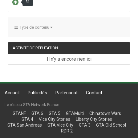
31
Type de contenu
ACTIVITÉ DE RÉPUTATION
Il n’y a encore rien ici
Accueil
Publicités
Partenariat
Contact
Le réseau GTA Network France
GTANF
GTA 6
GTA 5
GTAMulti
Chinatown Wars
GTA 4
Vice City Stories
Liberty City Stories
GTA San Andreas
GTA Vice City
GTA 3
GTA Old School
RDR 2