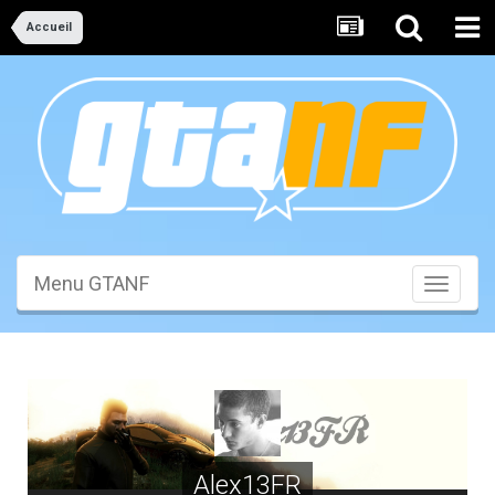
Accueil
Menu GTANF
Toggle
navigati
Alex13FR