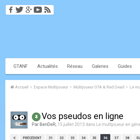
GTANF
Actualités
Réseau
Galeries
Guides
Accueil
Espace Multijoueur
Multijoueur GTA & Red Dead
Le mu
Vos pseudos en ligne
Par
BenDeR
,
15 juillet 2013
dans
Le multijoueur en gén
31
32
33
34
35
36
37
38
PRÉCÉDENT
S