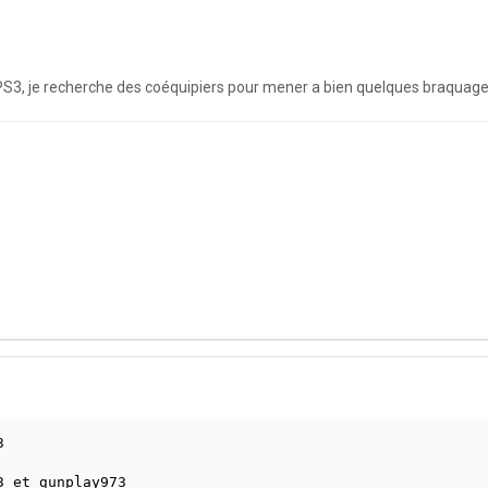
3, je recherche des coéquipiers pour mener a bien quelques braquages, e
3
3 et gunplay973