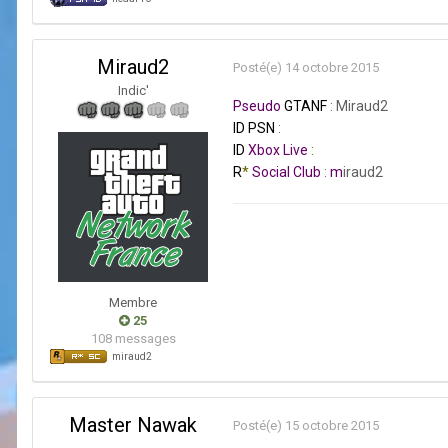
Miraud2
Posté(e)
14 octobre 2015
Indic'
Pseudo
GTANF
:
Miraud2
ID PSN
:
ID
Xbox
Live
:
R
*
Social
Club
:
m
iraud2
Membre
25
108 messages
miraud2
Master Nawak
Posté(e)
15 octobre 2015