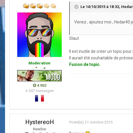
Le 14/10/2015 à 18:32,
Hedar
Venez , ajoutez moi , Hedar40 j
Slaut
Il est inutile de créer un topic pour
Il aurait été souhaitable de précis
Modération
Fusion de topic.
4 002
6 547 messages
HystereoH
Posté(e)
21 octobre 2015
Newbie