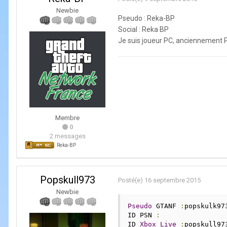
Newbie
Pseudo : Reka-BP
Social : Reka BP
Je suis joueur PC, anciennement PS
Membre
0
2 messages
Reka-BP
Popskull973
Posté(e)
16 septembre 2015
Newbie
Pseudo
 GTANF 
:
popskulk97
ID PSN 
:
ID 
Xbox
Live
:
popskull97