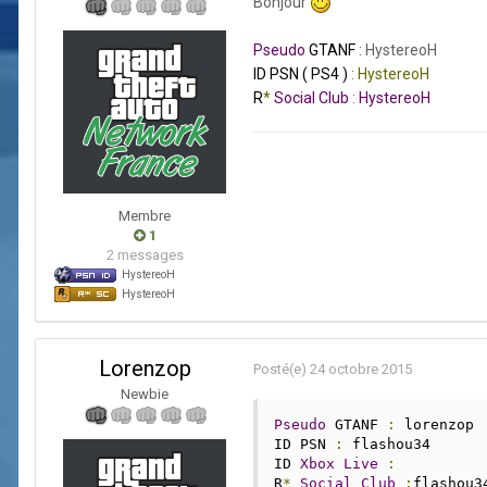
Bonjour
Pseudo
GTANF
:
HystereoH
ID PSN ( PS4 )
: HystereoH
R
*
Social
Club
:
HystereoH
Membre
1
2 messages
HystereoH
HystereoH
Lorenzop
Posté(e)
24 octobre 2015
Newbie
Pseudo
 GTANF 
:
 lorenzop 
ID PSN 
:
 flashou34
ID 
Xbox
Live
:
R
*
Social
Club
:
flashou3