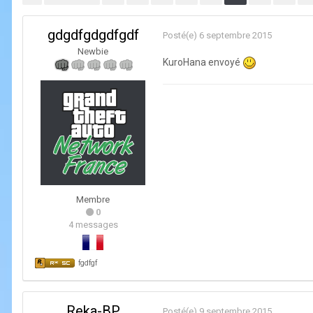
gdgdfgdgdfgdf
Posté(e)
6 septembre 2015
Newbie
KuroHana envoyé
Membre
0
4 messages
fgdfgf
Reka-BP
Posté(e)
9 septembre 2015