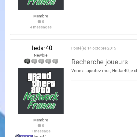
Membre
0
4 messages
Hedar40
Posté(e)
14 octobre 2015
Newbie
Recherche joueurs
Venez , ajoutez moi , Hedar40 je c
Membre
0
1 message
hedar40