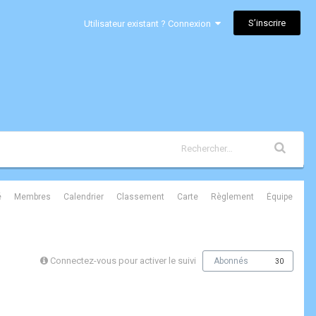
S’inscrire
Utilisateur existant ? Connexion
é
Membres
Calendrier
Classement
Carte
Règlement
Équipe
Connectez-vous pour activer le suivi
Abonnés
30