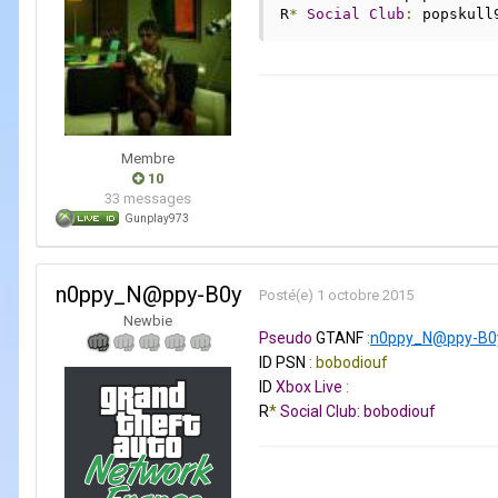
R
*
Social
Club
:
 popskull
Membre
10
33 messages
Gunplay973
n0ppy_N@ppy-B0y
Posté(e)
1 octobre 2015
Newbie
Pseudo
GTANF
:
n0ppy_N@ppy-B0
ID PSN
: bobodiouf
ID
Xbox
Live
:
R
*
Social
Club
:
bobodiouf