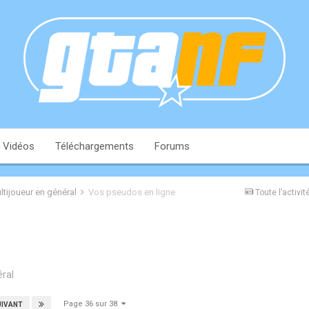
Vidéos
Téléchargements
Forums
ltijoueur en général
Vos pseudos en ligne
Toute l’activit
éral
Page 36 sur 38
UIVANT