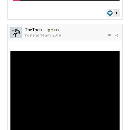
1
TheToch
2 217
Posté(e)
14 avril 2019