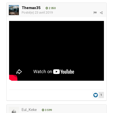
Themax35
2 050
Posté(e)
23 avril 2019
1
Eul_Keke
3 599