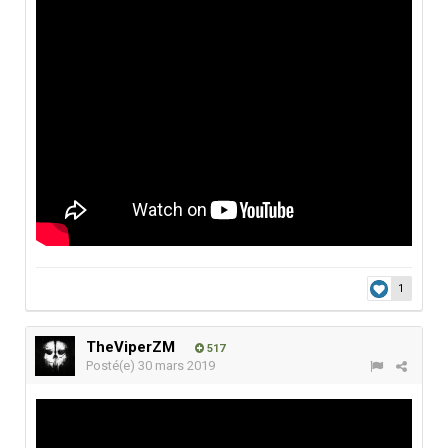
1
TheViperZM
517
Posté(e)
30 mars 2019