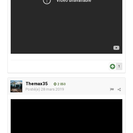
1
Themax35
2 050
Posté(e)
28 mars 2019