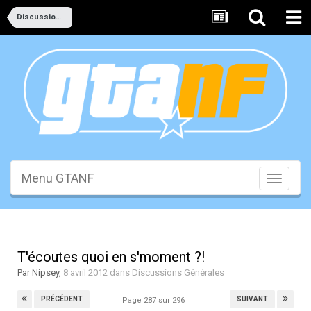
Discussions Générales
Menu GTANF
Toggle
navigati
T'écoutes quoi en s'moment ?!
Par
Nipsey
,
8 avril 2012
dans
Discussions Générales
PRÉCÉDENT
SUIVANT
Page 287 sur 296