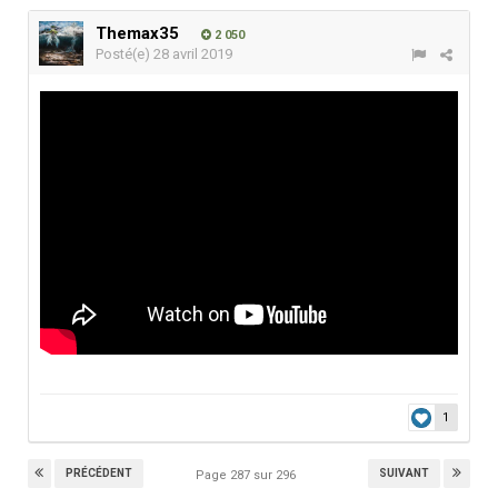
Themax35
2 050
Posté(e)
28 avril 2019
1
PRÉCÉDENT
SUIVANT
Page 287 sur 296