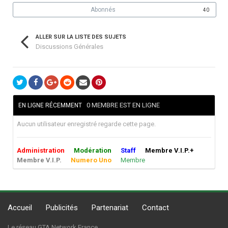
Abonnés
40
ALLER SUR LA LISTE DES SUJETS
Discussions Générales
0 MEMBRE EST EN LIGNE
EN LIGNE RÉCEMMENT
Aucun utilisateur enregistré regarde cette page.
Administration
Modération
Staff
Membre V.I.P.+
Membre V.I.P.
Numero Uno
Membre
Accueil
Publicités
Partenariat
Contact
Le réseau GTA Network France