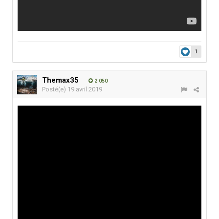
1
Themax35
2 050
Posté(e)
19 avril 2019