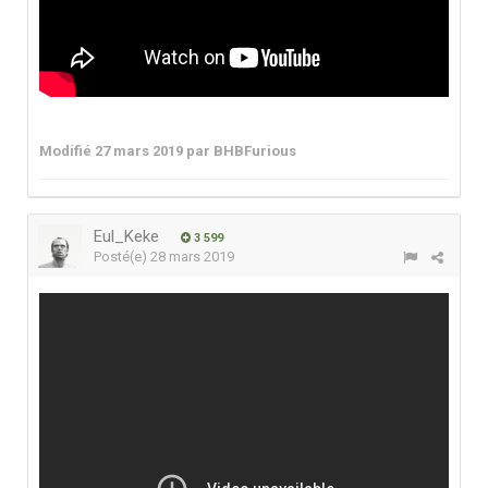
Modifié
27 mars 2019
par BHBFurious
Eul_Keke
3 599
Posté(e)
28 mars 2019