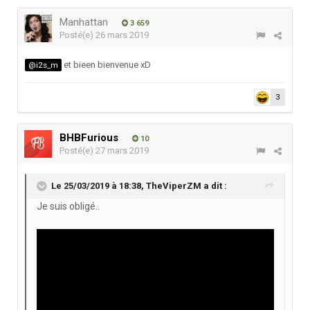
Manhattan
3 659
Posté(e)
26 mars 2019
et bieen bienvenue xD
@i2s_m
3
BHBFurious
10
Posté(e)
27 mars 2019
Le 25/03/2019 à 18:38,
TheViperZM
a dit :
Je suis obligé..