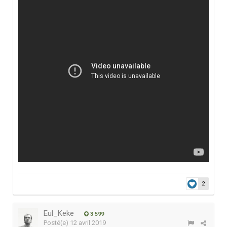
2
Eul_Keke
3 599
Posté(e)
12 avril 2019