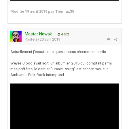
Modifié
19 avril 2019
par Themax35
Master Nawak
4 002
Posté(e)
20 avril 2019
Actuellement j'écoute quelques albums récemment sortis
Weyes Blood avait sorti un album en 2016 qui comptait parmi
mes préférés, le dernier "Titanic Rising" est encore meilleur.
Ambiance Folk-Rock intemporel.