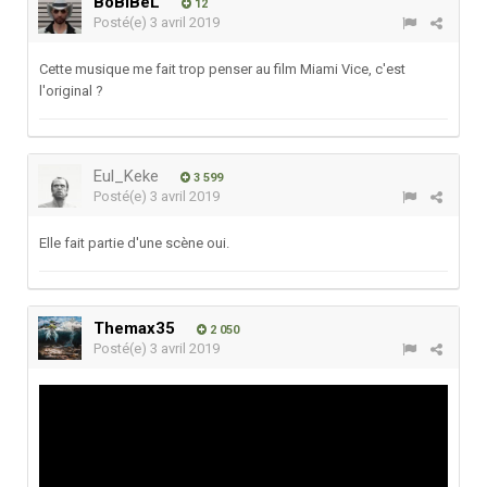
BoBiBeL
12
Posté(e)
3 avril 2019
Cette musique me fait trop penser au film Miami Vice, c'est
l'original ?
Eul_Keke
3 599
Posté(e)
3 avril 2019
Elle fait partie d'une scène oui.
Themax35
2 050
Posté(e)
3 avril 2019