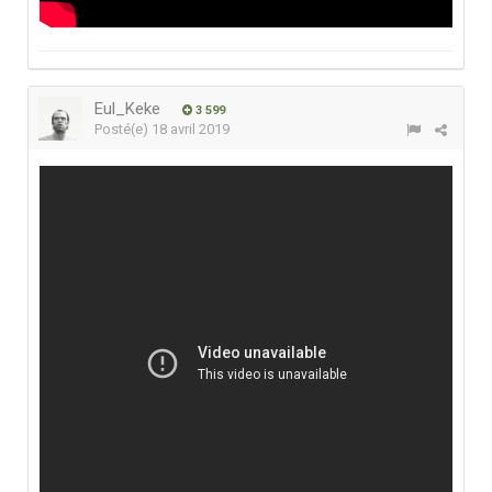
Eul_Keke
3 599
Posté(e)
18 avril 2019