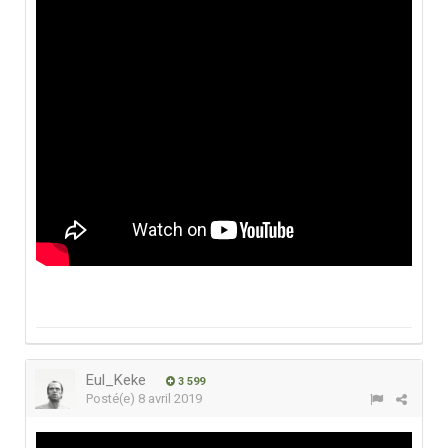
Eul_Keke
3 599
Posté(e)
8 avril 2019