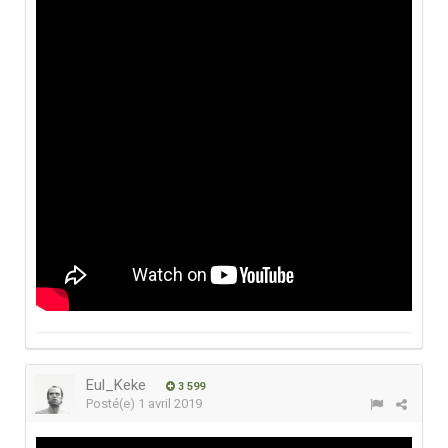
Eul_Keke
3 599
Posté(e)
1 avril 2019