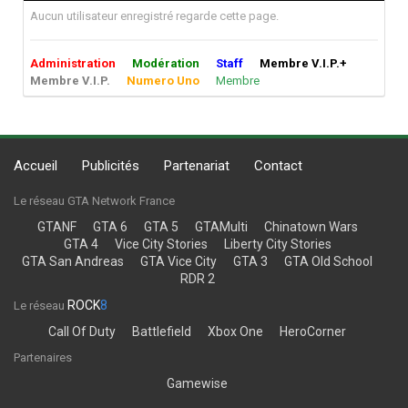
Aucun utilisateur enregistré regarde cette page.
Administration
Modération
Staff
Membre V.I.P.+
Membre V.I.P.
Numero Uno
Membre
Accueil
Publicités
Partenariat
Contact
Le réseau GTA Network France
GTANF
GTA 6
GTA 5
GTAMulti
Chinatown Wars
GTA 4
Vice City Stories
Liberty City Stories
GTA San Andreas
GTA Vice City
GTA 3
GTA Old School
RDR 2
ROCK
8
Le réseau
Call Of Duty
Battlefield
Xbox One
HeroCorner
Partenaires
Gamewise