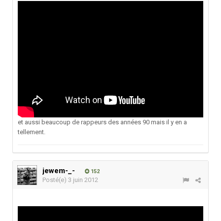
et aussi beaucoup de rappeurs des années 90 mais il y en a
tellement.
jewem-_-
152
Posté(e)
3 juin 2012