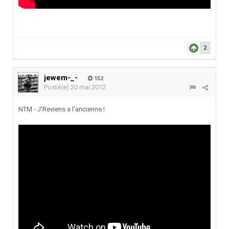
2
jewem-_-
152
Posté(e)
20 mai 2012
NTM - J'Reviens a l'ancienne !