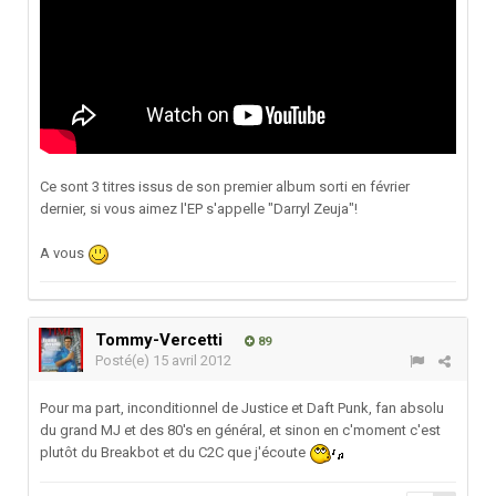
Ce sont 3 titres issus de son premier album sorti en février
dernier, si vous aimez l'EP s'appelle "Darryl Zeuja"!
A vous
Tommy-Vercetti
89
Posté(e)
15 avril 2012
Pour ma part, inconditionnel de Justice et Daft Punk, fan absolu
du grand MJ et des 80's en général, et sinon en c'moment c'est
plutôt du Breakbot et du C2C que j'écoute