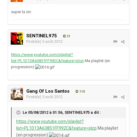
super la zic
SENTINEL975
21
Posté(e)
5 août 2012
https://www.youtube.com/playlist?
list=PL1D13A63851FF992C&feature=plcp
Ma playlist (en
progression)
Gang Of Los Santos
110
Posté(e)
5 août 2012
Le 05/08/2012 à 01:56, SENTINEL975 a dit :
https://www.youtube.com/playlist?
list=PL1D13A63851FF992C&feature=plcp
Ma playlist
(en progression)