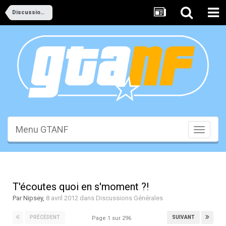
Discussions Générales
Menu GTANF
Toggle
navigati
T'écoutes quoi en s'moment ?!
Par
Nipsey
,
8 avril 2012
dans
Discussions Générales
PRÉCÉDENT
SUIVANT
Page 1 sur 296