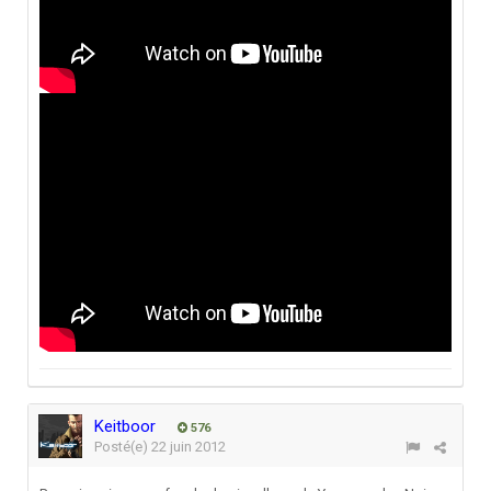
Keitboor
576
Posté(e)
22 juin 2012