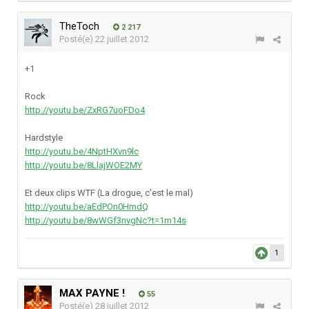
TheToch
2 217
Posté(e)
22 juillet 2012
+1
Rock
http://youtu.be/ZxRG7uoFDo4
Hardstyle
http://youtu.be/4NptHXvn9lc
http://youtu.be/8LlajWOE2MY
Et deux clips WTF (La drogue, c'est le mal)
http://youtu.be/aEdPOn0HmdQ
http://youtu.be/8wWGf3nvgNc?t=1m14s
1
MAX PAYNE !
55
Posté(e)
28 juillet 2012