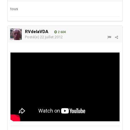
tous
RVdelaVDA
2 604
Posté(e)
22 juillet 2012