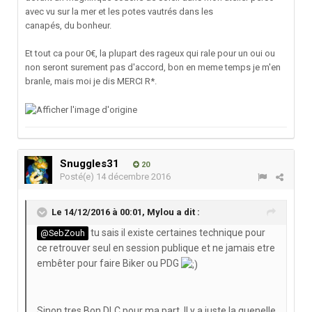
avec vu sur la mer et les potes vautrés dans les
canapés, du bonheur.
Et tout ca pour 0€, la plupart des rageux qui rale pour un oui ou
non seront surement pas d'accord, bon en meme temps je m'en
branle, mais moi je dis MERCI R*.
Snuggles31
20
Posté(e)
14 décembre 2016
Le 14/12/2016 à 00:01,
Mylou
a dit :
tu sais il existe certaines technique pour
@SebZouh
ce retrouver seul en session publique et ne jamais etre
embêter pour faire Biker ou PDG
Sinon tres Bon DLC pour ma part. Il y a juste la quenelle