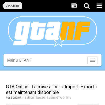
GTA Online
Menu GTANF
Toggle
navigati
GTA Online : La mise à jour « Import-Export »
est maintenant disponible
Par
BenDeR
,
13 décembre 2016
dans
GTA Online