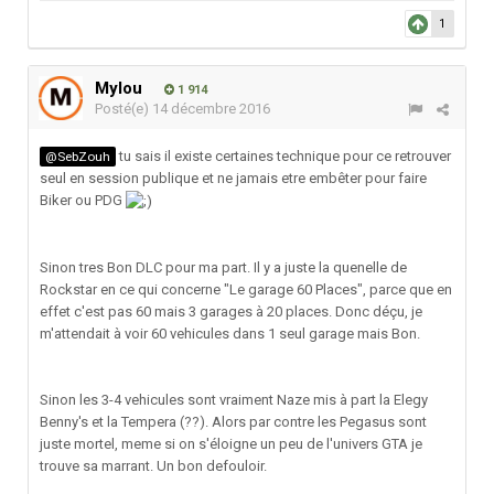
1
Mylou
1 914
Posté(e)
14 décembre 2016
tu sais il existe certaines technique pour ce retrouver
@SebZouh
seul en session publique et ne jamais etre embêter pour faire
Biker ou PDG
Sinon tres Bon DLC pour ma part. Il y a juste la quenelle de
Rockstar en ce qui concerne "Le garage 60 Places", parce que en
effet c'est pas 60 mais 3 garages à 20 places. Donc déçu, je
m'attendait à voir 60 vehicules dans 1 seul garage mais Bon.
Sinon les 3-4 vehicules sont vraiment Naze mis à part la Elegy
Benny's et la Tempera (??). Alors par contre les Pegasus sont
juste mortel, meme si on s'éloigne un peu de l'univers GTA je
trouve sa marrant. Un bon defouloir.