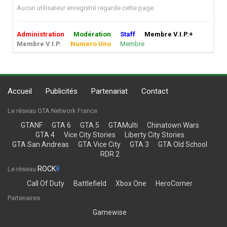
Aucun utilisateur enregistré regarde cette page.
Administration
Modération
Staff
Membre V.I.P.+
Membre V.I.P.
Numero Uno
Membre
Accueil
Publicités
Partenariat
Contact
Le réseau GTA Network France
GTANF
GTA 6
GTA 5
GTAMulti
Chinatown Wars
GTA 4
Vice City Stories
Liberty City Stories
GTA San Andreas
GTA Vice City
GTA 3
GTA Old School
RDR 2
ROCK
8
Le réseau
Call Of Duty
Battlefield
Xbox One
HeroCorner
Partenaires
Gamewise