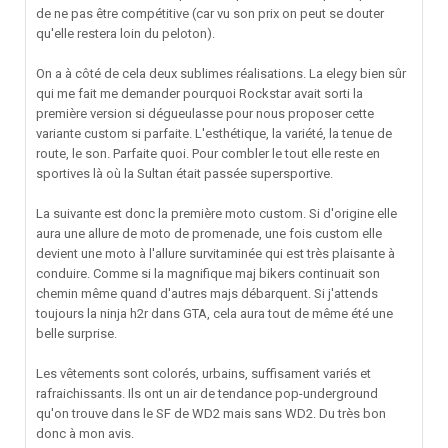
de ne pas être compétitive (car vu son prix on peut se douter
qu'elle restera loin du peloton).
On a à côté de cela deux sublimes réalisations. La elegy bien sûr
qui me fait me demander pourquoi Rockstar avait sorti la
première version si dégueulasse pour nous proposer cette
variante custom si parfaite. L'esthétique, la variété, la tenue de
route, le son. Parfaite quoi. Pour combler le tout elle reste en
sportives là où la Sultan était passée supersportive.
La suivante est donc la première moto custom. Si d'origine elle
aura une allure de moto de promenade, une fois custom elle
devient une moto à l'allure survitaminée qui est très plaisante à
conduire. Comme si la magnifique maj bikers continuait son
chemin même quand d'autres majs débarquent. Si j'attends
toujours la ninja h2r dans GTA, cela aura tout de même été une
belle surprise.
Les vêtements sont colorés, urbains, suffisament variés et
rafraichissants. Ils ont un air de tendance pop-underground
qu'on trouve dans le SF de WD2 mais sans WD2. Du très bon
donc à mon avis.