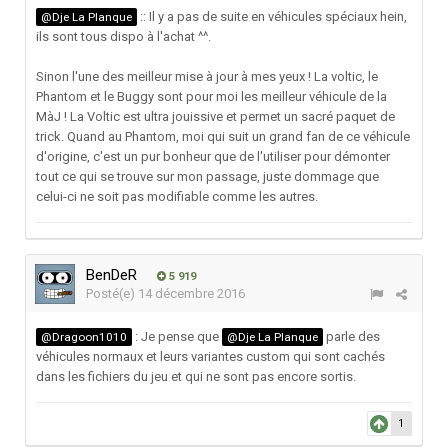
:: Il y a pas de suite en véhicules spéciaux hein,
@Dje La Planque
ils sont tous dispo à l'achat ^^.
Sinon l'une des meilleur mise à jour à mes yeux ! La voltic, le
Phantom et le Buggy sont pour moi les meilleur véhicule de la
MàJ ! La Voltic est ultra jouissive et permet un sacré paquet de
trick. Quand au Phantom, moi qui suit un grand fan de ce véhicule
d'origine, c'est un pur bonheur que de l'utiliser pour démonter
tout ce qui se trouve sur mon passage, juste dommage que
celui-ci ne soit pas modifiable comme les autres.
BenDeR
5 919
Posté(e)
14 décembre 2016
: Je pense que
parle des
@Dragoon1010
@Dje La Planque
véhicules normaux et leurs variantes custom qui sont cachés
dans les fichiers du jeu et qui ne sont pas encore sortis.
1