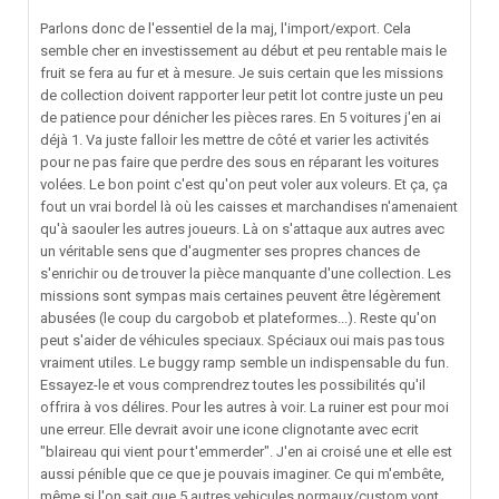
Parlons donc de l'essentiel de la maj, l'import/export. Cela
semble cher en investissement au début et peu rentable mais le
fruit se fera au fur et à mesure. Je suis certain que les missions
de collection doivent rapporter leur petit lot contre juste un peu
de patience pour dénicher les pièces rares. En 5 voitures j'en ai
déjà 1. Va juste falloir les mettre de côté et varier les activités
pour ne pas faire que perdre des sous en réparant les voitures
volées. Le bon point c'est qu'on peut voler aux voleurs. Et ça, ça
fout un vrai bordel là où les caisses et marchandises n'amenaient
qu'à saouler les autres joueurs. Là on s'attaque aux autres avec
un véritable sens que d'augmenter ses propres chances de
s'enrichir ou de trouver la pièce manquante d'une collection. Les
missions sont sympas mais certaines peuvent être légèrement
abusées (le coup du cargobob et plateformes...). Reste qu'on
peut s'aider de véhicules speciaux. Spéciaux oui mais pas tous
vraiment utiles. Le buggy ramp semble un indispensable du fun.
Essayez-le et vous comprendrez toutes les possibilités qu'il
offrira à vos délires. Pour les autres à voir. La ruiner est pour moi
une erreur. Elle devrait avoir une icone clignotante avec ecrit
"blaireau qui vient pour t'emmerder". J'en ai croisé une et elle est
aussi pénible que ce que je pouvais imaginer. Ce qui m'embête,
même si l'on sait que 5 autres vehicules normaux/custom vont