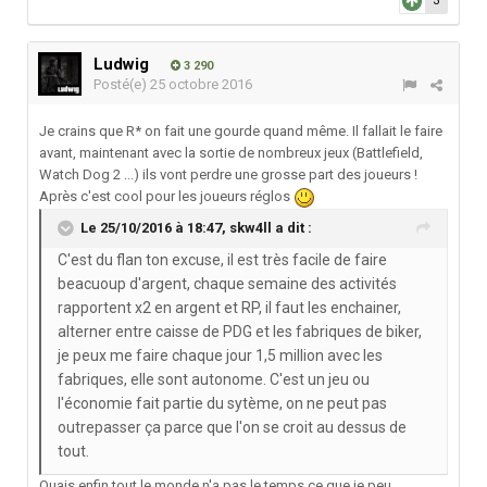
3
Ludwig
3 290
Posté(e)
25 octobre 2016
Je crains que R* on fait une gourde quand même. Il fallait le faire
avant, maintenant avec la sortie de nombreux jeux (Battlefield,
Watch Dog 2 ...) ils vont perdre une grosse part des joueurs !
Après c'est cool pour les joueurs réglos
Le 25/10/2016 à 18:47,
skw4ll
a dit :
C'est du flan ton excuse, il est très facile de faire
beacuoup d'argent, chaque semaine des activités
rapportent x2 en argent et RP, il faut les enchainer,
alterner entre caisse de PDG et les fabriques de biker,
je peux me faire chaque jour 1,5 million avec les
fabriques, elle sont autonome. C'est un jeu ou
l'économie fait partie du sytème, on ne peut pas
outrepasser ça parce que l'on se croit au dessus de
tout.
Ouais enfin tout le monde n'a pas le temps ce que je peu