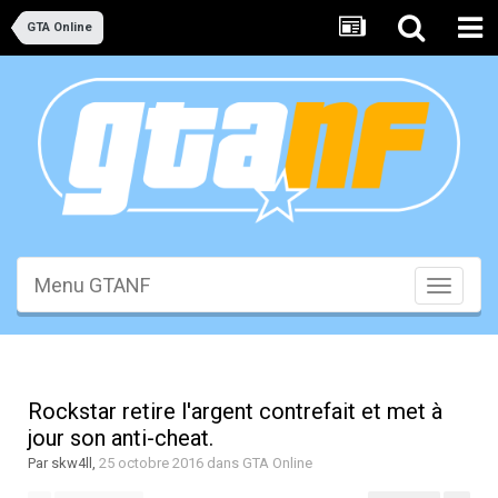
GTA Online
Menu GTANF
Toggle
navigati
Rockstar retire l'argent contrefait et met à
jour son anti-cheat.
Par
skw4ll
,
25 octobre 2016
dans
GTA Online