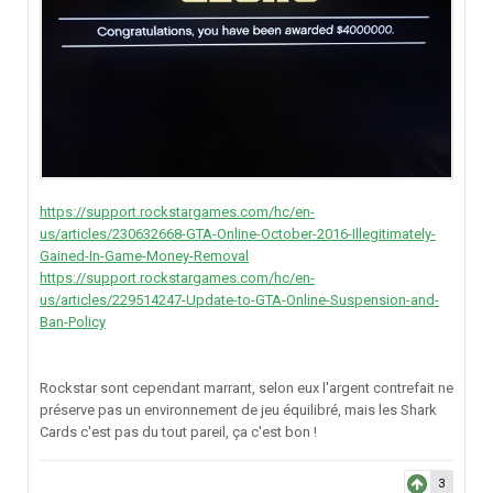
https://support.rockstargames.com/hc/en-
us/articles/230632668-GTA-Online-October-2016-Illegitimately-
Gained-In-Game-Money-Removal
https://support.rockstargames.com/hc/en-
us/articles/229514247-Update-to-GTA-Online-Suspension-and-
Ban-Policy
Rockstar sont cependant marrant, selon eux l'argent contrefait ne
préserve pas un environnement de jeu équilibré, mais les Shark
Cards c'est pas du tout pareil, ça c'est bon !
3