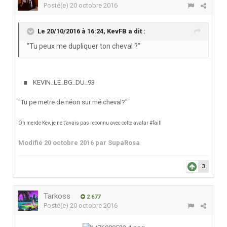
Posté(e)
20 octobre 2016
Le 20/10/2016 à 16:24,
KevFB
a dit :
"Tu peux me dupliquer ton cheval ?"
.
KEVIN_LE_BG_DU_93
"Tu pe metre de néon sur mé cheval?"
Oh merde Kev, je ne t'avais pas reconnu avec cette avatar #faill
Modifié
20 octobre 2016
par SupaRosa
3
Tarkoss
2 677
Posté(e)
20 octobre 2016