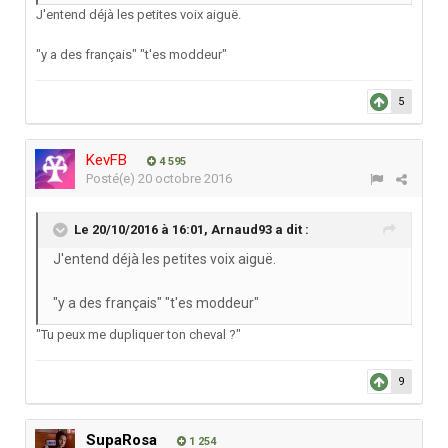
J'entend déjà les petites voix aiguë.
"y a des français" "t'es moddeur"
5
KevFB
4 595
Posté(e)
20 octobre 2016
Le 20/10/2016 à 16:01,
Arnaud93
a dit :
J'entend déjà les petites voix aiguë.
"y a des français" "t'es moddeur"
"Tu peux me dupliquer ton cheval ?"
9
SupaRosa
1 254