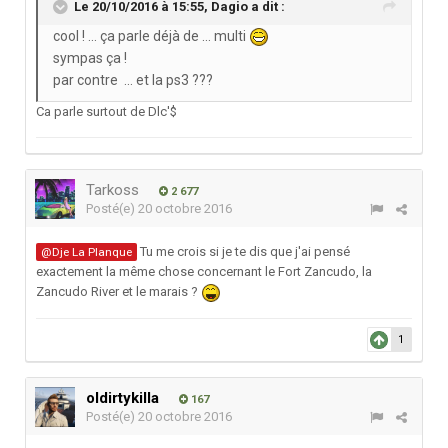
Le 20/10/2016 à 15:55,
Dagio
a dit :
cool ! ... ça parle déjà de ... multi
sympas ça !
par contre ... et la ps3 ???
Ca parle surtout de Dlc'$
Tarkoss
2 677
Posté(e)
20 octobre 2016
Tu me crois si je te dis que j'ai pensé
@Dje La Planque
exactement la même chose concernant le Fort Zancudo, la
Zancudo River et le marais ?
1
oldirtykilla
167
Posté(e)
20 octobre 2016