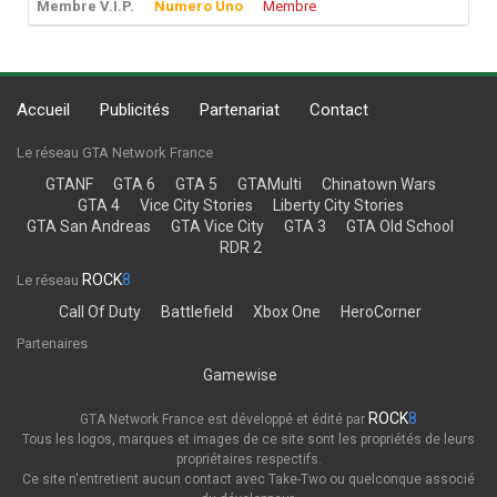
Membre V.I.P.
Numero Uno
Membre
Accueil
Publicités
Partenariat
Contact
Le réseau GTA Network France
GTANF
GTA 6
GTA 5
GTAMulti
Chinatown Wars
GTA 4
Vice City Stories
Liberty City Stories
GTA San Andreas
GTA Vice City
GTA 3
GTA Old School
RDR 2
ROCK
8
Le réseau
Call Of Duty
Battlefield
Xbox One
HeroCorner
Partenaires
Gamewise
ROCK
8
GTA Network France est développé et édité par
Tous les logos, marques et images de ce site sont les propriétés de leurs
propriétaires respectifs.
Ce site n'entretient aucun contact avec Take-Two ou quelconque associé