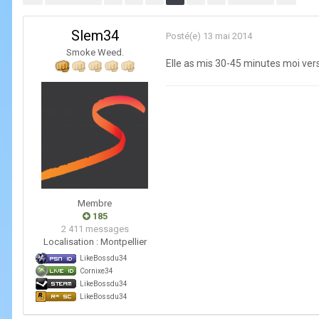
Slem34
Posté(e)
13 mai 2014
Smoke Weed.
Elle as mis 30-45 minutes moi vers 
Membre
185
2 411 messages
Localisation :
Montpellier
LikeBossdu34
Cornixe34
LikeBossdu34
LikeBossdu34