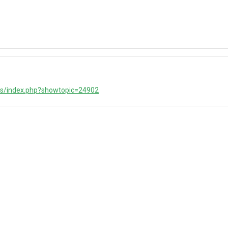
ms/index.php?showtopic=24902