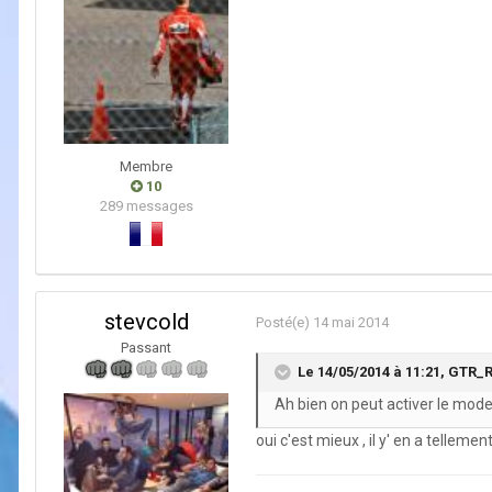
Membre
10
289 messages
stevcold
Posté(e)
14 mai 2014
Passant
Le 14/05/2014 à 11:21, GTR_R3
Ah bien on peut activer le mode 
oui c'est mieux , il y' en a telleme