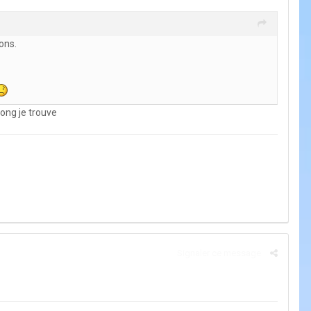
ons.
long je trouve
Signaler ce message