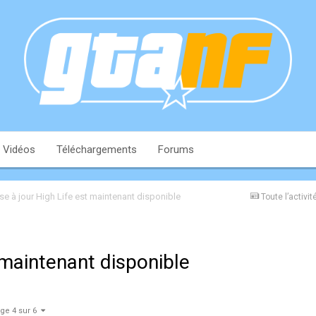
Vidéos
Téléchargements
Forums
se à jour High Life est maintenant disponible
Toute l’activit
 maintenant disponible
ge 4 sur 6