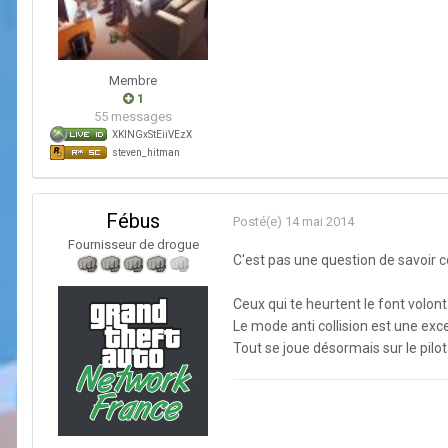
Membre
1
55 messages
XKINGxStEiiVEzX
steven_hitman
Fébus
Posté(e)
14 mai 2014
Fournisseur de drogue
C'est pas une question de savoir c
Ceux qui te heurtent le font volont
Le mode anti collision est une exc
Tout se joue désormais sur le pilot