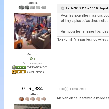
Passant
Le 14/05/2014 à 10:10, SupaLi
Pour les nouvelles missions vou
et il n'y a plus qu'as choisir elle
Rien pour les femmes ! bandes 
Non Non il n'y a pas les nouvelles c
Membre
1
55 messages
XKINGxStEiiVEzX
steven_hitman
GTR_R34
Posté(e)
14 mai 2014
Guetteur
Ah bien on peut activer le mode san