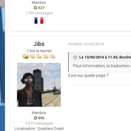
Membre
427
1 739 messages
Jibs
Posté(e)
14 mai 2014
C'est la reprise
Le 13/05/2014 à 11:43, BenDeR
Pour information, la traduction
Il est sur quelle page ?
Membre
896
5 417 messages
Localisation :
Quartiers Ouest