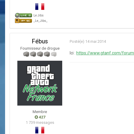
Le Jibs
_Le_Jibs_
Fébus
Posté(e)
14 mai 2014
Fournisseur de drogue
Ici :
https://www.gtanf.com/foru
Membre
427
1 739 messages