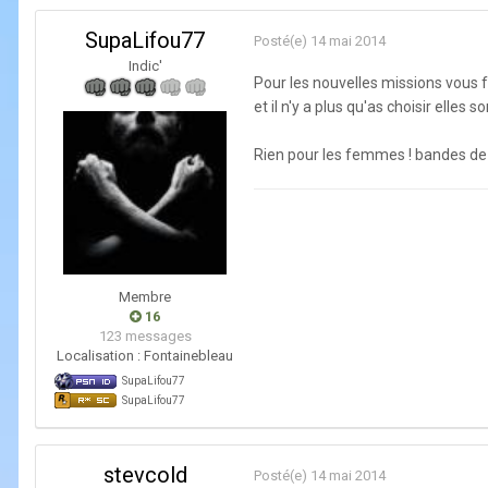
SupaLifou77
Posté(e)
14 mai 2014
Indic'
Pour les nouvelles missions vous f
et il n'y a plus qu'as choisir elles so
Rien pour les femmes ! bandes de
Membre
16
123 messages
Localisation :
Fontainebleau
SupaLifou77
SupaLifou77
stevcold
Posté(e)
14 mai 2014