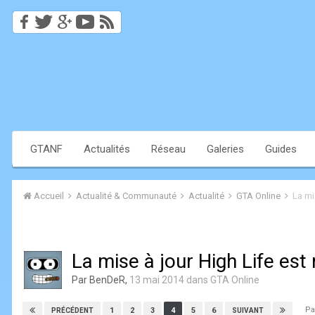
GTANF
Actualités
Réseau
Galeries
Guides
Accueil
Actualité & Communauté
Actualité
GTA Online
La mi
La mise à jour High Life est
Par
BenDeR
,
13 mai 2014
dans
GTA Online
Pa
1
2
3
4
5
6
PRÉCÉDENT
SUIVANT