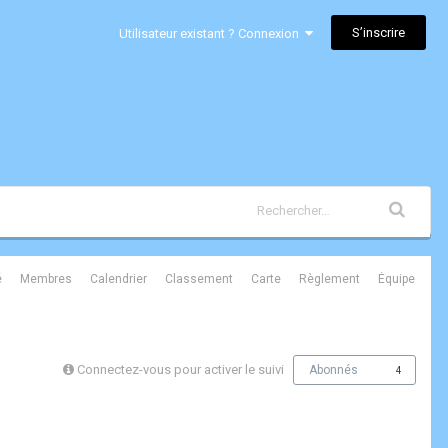
S’inscrire
Utilisateur existant ? Connexion
é
Membres
Calendrier
Classement
Carte
Règlement
Équipe
Connectez-vous pour activer le suivi
Abonnés
4